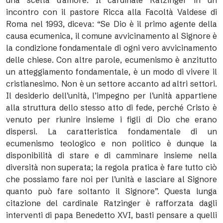
una scelta d’amore. Il cardinale Ratzinger in un
incontro con il pastore Ricca alla Facoltà Valdese di
Roma nel 1993, diceva: “Se Dio è il primo agente della
causa ecumenica, il comune avvicinamento al Signore è
la condizione fondamentale di ogni vero avvicinamento
delle chiese. Con altre parole, ecumenismo è anzitutto
un atteggiamento fondamentale, è un modo di vivere il
cristianesimo. Non è un settore accanto ad altri settori.
Il desiderio dell’unità, l’impegno per l’unità appartiene
alla struttura dello stesso atto di fede, perché Cristo è
venuto per riunire insieme i figli di Dio che erano
dispersi. La caratteristica fondamentale di un
ecumenismo teologico e non politico è dunque la
disponibilità di stare e di camminare insieme nella
diversità non superata; la regola pratica è fare tutto ciò
che possiamo fare noi per l’unità e lasciare al Signore
quanto può fare soltanto il Signore”. Questa lunga
citazione del cardinale Ratzinger è rafforzata dagli
interventi di papa Benedetto XVI, basti pensare a quelli