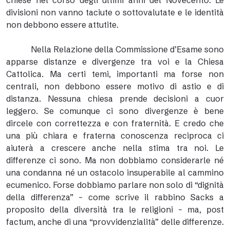
chiese nel corso degli ultimi anni del Novecento. Le
divisioni non vanno taciute o sottovalutate e le identità
non debbono essere attutite.
Nella Relazione della Commissione d’Esame sono
apparse distanze e divergenze tra voi e la Chiesa
Cattolica. Ma certi temi, importanti ma forse non
centrali, non debbono essere motivo di astio e di
distanza. Nessuna chiesa prende decisioni a cuor
leggero. Se comunque ci sono divergenze è bene
dircele con correttezza e con fraternità. E credo che
una più chiara e fraterna conoscenza reciproca ci
aiuterà a crescere anche nella stima tra noi. Le
differenze ci sono. Ma non dobbiamo considerarle né
una condanna né un ostacolo insuperabile al cammino
ecumenico. Forse dobbiamo parlare non solo di “dignità
della differenza” – come scrive il rabbino Sacks a
proposito della diversità tra le religioni – ma, post
factum, anche di una “provvidenzialità” delle differenze.