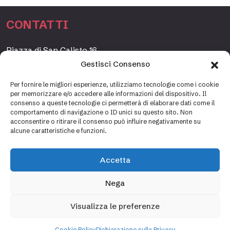
CONTATTI
Piazza di San Calisto 16,
00153 Roma, Italia
Gestisci Consenso
www.fondazioneetagrande.org
Per fornire le migliori esperienze, utilizziamo tecnologie come i cookie
per memorizzare e/o accedere alle informazioni del dispositivo. Il
consenso a queste tecnologie ci permetterà di elaborare dati come il
comportamento di navigazione o ID unici su questo sito. Non
SEGRETERIA
acconsentire o ritirare il consenso può influire negativamente su
alcune caratteristiche e funzioni.
+39 06 69887184
info@fondazioneetagrande.it
Accetta
Carlotta Tani, Paolo Mancinelli
Nega
Visualizza le preferenze
Cookie policy
Privacy policy
Cookie Policy
Dichiarazione sulla Privacy