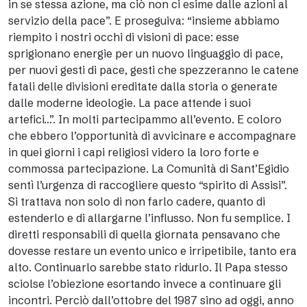
in se stessa azione, ma ciò non ci esime dalle azioni al
servizio della pace”. E proseguiva: “insieme abbiamo
riempito i nostri occhi di visioni di pace: esse
sprigionano energie per un nuovo linguaggio di pace,
per nuovi gesti di pace, gesti che spezzeranno le catene
fatali delle divisioni ereditate dalla storia o generate
dalle moderne ideologie. La pace attende i suoi
artefici…”. In molti partecipammo all’evento. E coloro
che ebbero l’opportunità di avvicinare e accompagnare
in quei giorni i capi religiosi videro la loro forte e
commossa partecipazione. La Comunità di Sant’Egidio
sentì l’urgenza di raccogliere questo “spirito di Assisi”.
Si trattava non solo di non farlo cadere, quanto di
estenderlo e di allargarne l’influsso. Non fu semplice. I
diretti responsabili di quella giornata pensavano che
dovesse restare un evento unico e irripetibile, tanto era
alto. Continuarlo sarebbe stato ridurlo. Il Papa stesso
sciolse l’obiezione esortando invece a continuare gli
incontri. Perciò dall’ottobre del 1987 sino ad oggi, anno