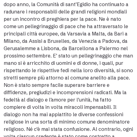
dopo anno, la Comunità di sant’Egidio ha continuato a
radunare i responsabili delle grandi religioni mondiali
per un incontro di preghiera per la pace. Ne è nato
come un pellegrinaggio di pace che ha attraversato le
principali città europee, da Varsavia a Malta, da Bari a
Milano, da Assisi a Bruxelles, da Venezia a Padova, da
Gerusalemme a Lisbona, da Barcellona a Palermo nel
prossimo settembre. E’ stato un pellegrinaggio che man
mano si è arricchito di uomini e di donne, i quali, pur
rispettando le rispettive fedi nella loro diversità, si sono
stretti sempre più attorno al comune anelito alla pace.
Non è stato sempre facile superare barriere e
diffidenze, pregiudizi e incomprensioni radicati. Ma la
fedeltà al dialogo e l’amore per l’unità, ha fatto
compiere di volta in volta miracoli impensabili. Il
dialogo non ha mai appiattito le diverse confessioni
religiose in una sorta di minimo comune denominatore
religioso. Né c’è mai stata confusione. Al contrario, ogni
volta ciascun credente è stato come costretto a