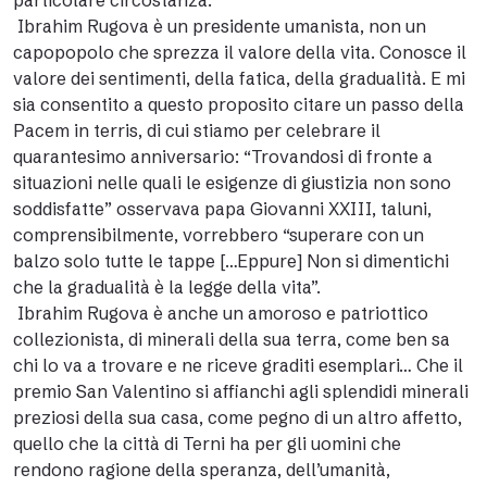
particolare circostanza.
Ibrahim Rugova è un presidente umanista, non un
capopopolo che sprezza il valore della vita. Conosce il
valore dei sentimenti, della fatica, della gradualità. E mi
sia consentito a questo proposito citare un passo della
Pacem in terris, di cui stiamo per celebrare il
quarantesimo anniversario: “Trovandosi di fronte a
situazioni nelle quali le esigenze di giustizia non sono
soddisfatte” osservava papa Giovanni XXIII, taluni,
comprensibilmente, vorrebbero “superare con un
balzo solo tutte le tappe […Eppure] Non si dimentichi
che la gradualità è la legge della vita”.
Ibrahim Rugova è anche un amoroso e patriottico
collezionista, di minerali della sua terra, come ben sa
chi lo va a trovare e ne riceve graditi esemplari… Che il
premio San Valentino si affianchi agli splendidi minerali
preziosi della sua casa, come pegno di un altro affetto,
quello che la città di Terni ha per gli uomini che
rendono ragione della speranza, dell’umanità,