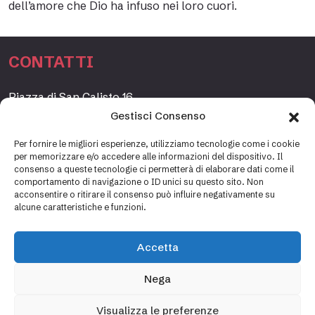
dell’amore che Dio ha infuso nei loro cuori.
CONTATTI
Piazza di San Calisto 16,
00153 Roma, Italia
Gestisci Consenso
www.fondazioneetagrande.org
Per fornire le migliori esperienze, utilizziamo tecnologie come i cookie
per memorizzare e/o accedere alle informazioni del dispositivo. Il
consenso a queste tecnologie ci permetterà di elaborare dati come il
comportamento di navigazione o ID unici su questo sito. Non
SEGRETERIA
acconsentire o ritirare il consenso può influire negativamente su
alcune caratteristiche e funzioni.
+39 06 69887184
info@fondazioneetagrande.it
Accetta
Carlotta Tani, Paolo Mancinelli
Nega
Visualizza le preferenze