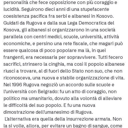
personalità che fece opposizione con più coraggio e
lucidità. Seguirono dieci anni di una stupefacente
coesistenza pacifica fra serbi e albanesi in Kosovo.
Guidati da Rugova e dalla sua Lega Democratica del
Kosova, gli albanesi si organizzarono in una società
parallela con centri medici, scuole, università, attività
economiche, e persino una rete fiscale, che magari può
essere qualcosa di poco popolare ma là, in quei
frangenti, era necessaria per sopravvivere. Tutti fecero
sacrifici, strinsero la cinghia, ma così il popolo albanese
riuscì a trovare, al di fuori dello Stato non suo, che non
riconosceva, una nuova e stabile organizzazione di vita.
Nel 1996 Rugova negoziò un accordo sulle scuole e
l’università con Belgrado: fu un atto di coraggio, non
politico ma umanitario, dovuto alla volontà di alleviare
le difficoltà del suo popolo. E fu una nuova
dimostrazione dell’umanesimo di Rugova.
L’alternativa era quella della insurrezione armata. Non
la si volle, allora, per evitare un bagno di sangue, come