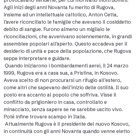
provocavano vendette, per cui morivano molti uomini.
Agli inizi degli anni Novanta fu merito di Rugova,
insieme ad un intellettuale cattolico, Anton Cetta,
l’avere riconciliato le famiglie che avevano il cosiddetto
debito di sangue. Furono almeno un migliaio le
riconciliazioni, che avvenivano solennemente, in grandi
assemblee popolari all’aperto. Questo accadeva per il
desiderio di unità e pace della popolazione, che Rugova
seppe interpretare e guidare.
Quando iniziarono i bombardamenti aerei, il 24 marzo
1999, Rugova era a casa sua, a Pristina, in Kosovo.
Aveva scelto di non procurarsi un rifugio all’estero,
come altri che sapevano dell’inizio delle ostilità. Il suo
posto era accanto al popolo che soffriva. Visse il
conflitto da prigioniero in casa, controllato e
minacciato, senza sapere se ne sarebbe uscito vivo.
Poté infine trovare scampo in Italia.
Attualmente Rugova è il presidente del nuovo Kosovo,
in continuità con gli anni Novanta quando venne eletto