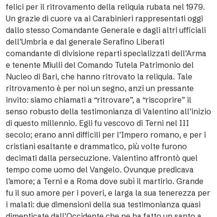
felici per il ritrovamento della reliquia rubata nel 1979.
Un grazie di cuore va ai Carabinieri rappresentati oggi
dallo stesso Comandante Generale e dagli altri ufficiali
dell’Umbria e dal generale Serafino Liberati
comandante di divisione reparti specializzati dell’Arma
e tenente Miulli del Comando Tutela Patrimonio del
Nucleo di Bari, che hanno ritrovato la reliquia. Tale
ritrovamento è per noi un segno, anzi un pressante
invito: siamo chiamati a “ritrovare”, a “riscoprire” il
senso robusto della testimonianza di Valentino all’inizio
di questo millennio. Egli fu vescovo di Terni nel III
secolo; erano anni difficili per l’Impero romano, e per i
cristiani esaltante e drammatico, più volte furono
decimati dalla persecuzione. Valentino affrontò quel
tempo come uomo del Vangelo. Ovunque predicava
l’amore; a Terni e a Roma dove subì il martirio. Grande
fu il suo amore per i poveri, e larga la sua tenerezza per
i malati: due dimensioni della sua testimonianza quasi
dimenticate dall’Occidente che ne ha fatto un santo a