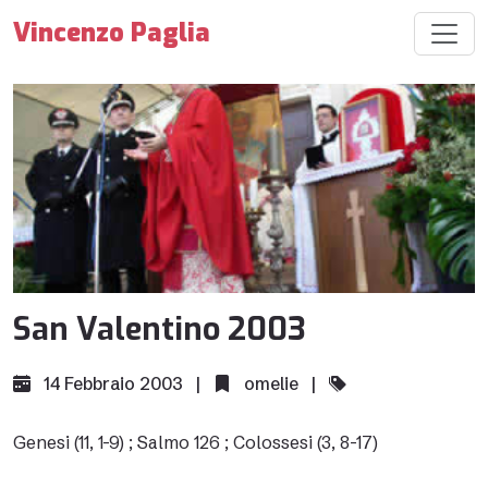
Vincenzo Paglia
San Valentino 2003
14 Febbraio 2003 |
omelie
|
Genesi (11, 1-9)
;
Salmo 126
;
Colossesi (3, 8-17)