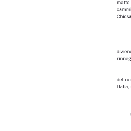
mette 
cammin
Chiesa
divien
rinneg
del no
Italia,