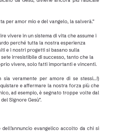
dicato da Gesù, diviene ancora più radicale
ita per amor mio e del vangelo, la salverà.”
re vivere in un sistema di vita che assume i
urdo perché tutta la nostra esperienza
ti e i nostri progetti si basano sulla
sete irresistibile di successo, tanto che la
prio vivere, solo fatti importanti e vincenti.
n sia veramente per amore di se stessi…!)
uistare e affermare la nostra forza più che
nico, ad esempio, è segnato troppe volte dal
 del Signore Gesù”.
 dell’annuncio evangelico accolto da chi si