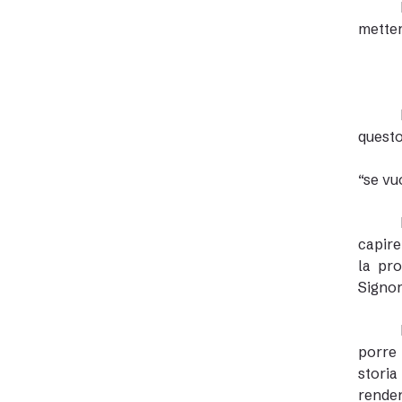
metter
questo
“se vu
capire
la pro
Signor
porre 
storia
renden