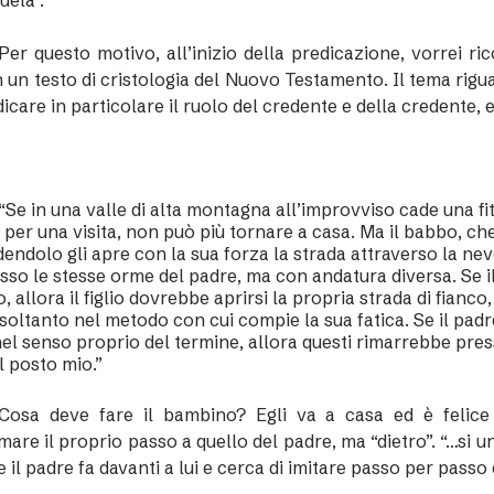
uela”.
Per questo motivo, all’inizio della predicazione, vorrei r
in un testo di cristologia del Nuovo Testamento. Il tema rig
dicare in particolare il ruolo del credente e della credente, e
“Se in una valle di alta montagna all’improvviso cade una fi
per una visita, non può più tornare a casa. Ma il babbo, che
endolo gli apre con la sua forza la strada attraverso la ne
sso le stesse orme del padre, ma con andatura diversa. Se i
io, allora il figlio dovrebbe aprirsi la propria strada di fianco
soltanto nel metodo con cui compie la sua fatica. Se il pad
 nel senso proprio del termine, allora questi rimarrebbe pre
l posto mio.”
Cosa deve fare il bambino? Egli va a casa ed è felice
mare il proprio passo a quello del padre, ma “dietro”. “…si
e il padre fa davanti a lui e cerca di imitare passo per passo