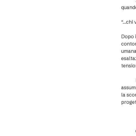
quando
“…chi 
Dopo i
contor
umana 
esalta
tensio
assumi
la sco
proget