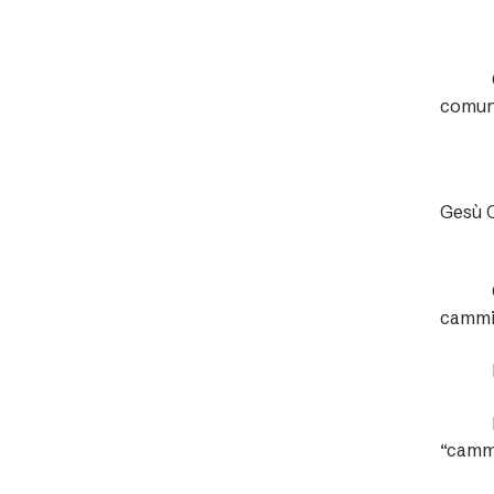
comuni
Gesù C
cammin
“cammi