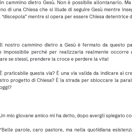
in cammino dietro Gesù. Non è possibile allontanarlo. Ma 
o di una Chiesa che si illude di seguire Gesù mentre insegu
 “discepola” mentre si opera per essere Chiesa detentrice di 
Il nostro cammino dietro a Gesù è fermato da questo pa
e impossibile perché per realizzarla realmente occorre 
are se stessi, prendere la croce e perdere la vita!
È praticabile questa via? È una via valida da indicare ai cr
stro progetto di Chiesa? È la strada per sbloccare la parali
 oggi?
Un mio giovane amico mi ha detto, dopo avergli spiegato cos
“Belle parole, caro pastore, ma nella quotidiana esistenz