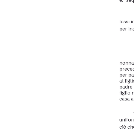
è: “seq
lessi 
per in
nonna 
preced
per pa
al figl
padre 
figlio
casa a
unifor
ciò ch