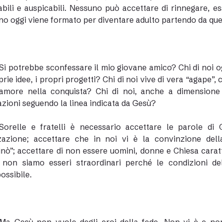
abili e auspicabili. Nessuno può accettare di rinnegare, es
o oggi viene formato per diventare adulto partendo da que
Si potrebbe sconfessare il mio giovane amico? Chi di noi o
prie idee, i propri progetti? Chi di noi vive di vera “agape”,
l’amore nella conquista? Chi di noi, anche a dimensione
zioni seguendo la linea indicata da Gesù?
Sorelle e fratelli è necessario accettare le parole d
zzazione; accettare che in noi vi è la convinzione del
ò”; accettare di non essere uomini, donne e Chiesa caratter
 non siamo esseri straordinari perché le condizioni del
possibile.