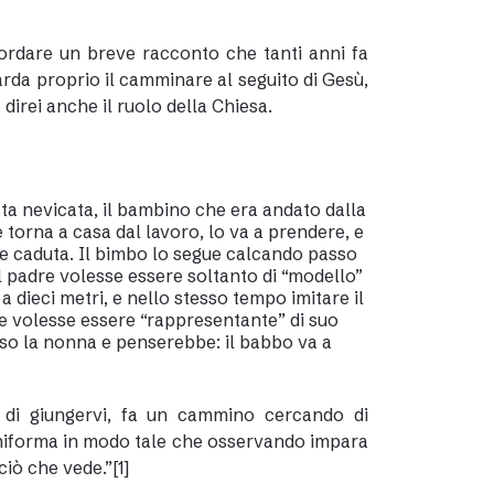
icordare un breve racconto che tanti anni fa
uarda proprio il camminare al seguito di Gesù,
 direi anche il ruolo della Chiesa.
tta nevicata, il bambino che era andato dalla
 torna a casa dal lavoro, lo va a prendere, e
ve caduta. Il bimbo lo segue calcando passo
l padre volesse essere soltanto di “modello”
, a dieci metri, e nello stesso tempo imitare il
re volesse essere “rappresentante” di suo
sso la nonna e penserebbe: il babbo va a
 di giungervi, fa un cammino cercando di
 uniforma in modo tale che osservando impara
 ciò che vede.”
[1]