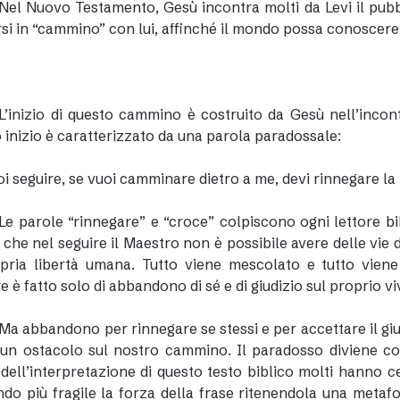
Nel Nuovo Testamento, Gesù incontra molti da Levi il pubb
si in “cammino” con lui, affinché il mondo possa conoscere 
L’inizio di questo cammino è costruito da Gesù nell’inc
 inizio è caratterizzato da una parola paradossale:
oi seguire, se vuoi camminare dietro a me, devi rinnegare la 
Le parole “rinnegare” e “croce” colpiscono ogni lettore b
 che nel seguire il Maestro non è possibile avere delle vie 
pria libertà umana. Tutto viene mescolato e tutto viene
e è fatto solo di abbandono di sé e di giudizio sul proprio vi
Ma abbandono per rinnegare se stessi e per accettare il giud
un ostacolo sul nostro cammino. Il paradosso diviene co
 dell’interpretazione di questo testo biblico molti hanno 
do più fragile la forza della frase ritenendola una metafo