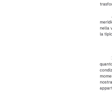
trasfo
meridi
nella 
la tip
quanto
condiz
moment
nostr
appart