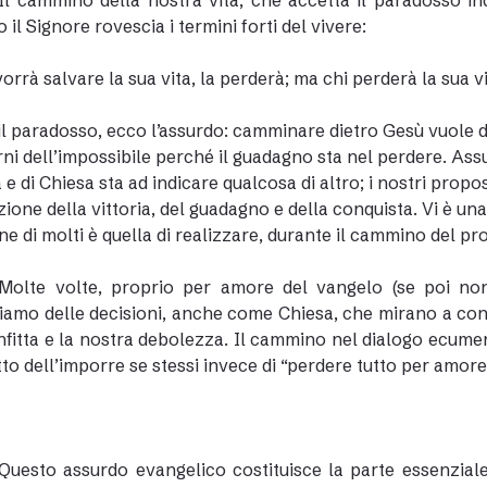
Il cammino della nostra vita, che accetta il paradosso in
 il Signore rovescia i termini forti del vivere:
vorrà salvare la sua vita, la perderà; ma chi perderà la sua v
l paradosso, ecco l’assurdo: camminare dietro Gesù vuole di
ni dell’impossibile perché il guadagno sta nel perdere. Ass
e di Chiesa sta ad indicare qualcosa di altro; i nostri proposi
zione della vittoria, del guadagno e della conquista. Vi è una 
ne di molti è quella di realizzare, durante il cammino del pro
Molte volte, proprio per amore del vangelo (se poi no
amo delle decisioni, anche come Chiesa, che mirano a conq
nfitta e la nostra debolezza. Il cammino nel dialogo ecume
to dell’imporre se stessi invece di “perdere tutto per amore
Questo assurdo evangelico costituisce la parte essenziale