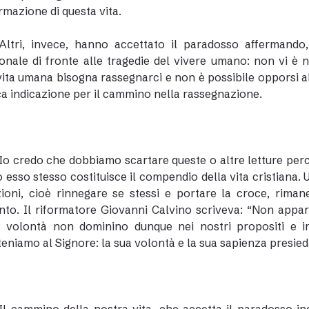
rmazione di questa vita.
Altri, invece, hanno accettato il paradosso affermando
onale di fronte alle tragedie del vivere umano: non vi è n
vita umana bisogna rassegnarci e non è possibile opporsi al
ica indicazione per il cammino nella rassegnazione.
Io credo che dobbiamo scartare queste o altre letture perc
 esso stesso costituisce il compendio della vita cristiana.
ioni, cioè rinnegare se stessi e portare la croce, riman
o. Il riformatore Giovanni Calvino scriveva: “Non appart
a volontà non dominino dunque nei nostri propositi e i
eniamo al Signore: la sua volontà e la sua sapienza presieda