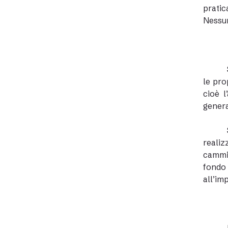
pratic
Nessun
le pro
cioè 
genera
reali
cammin
fondo
all’im