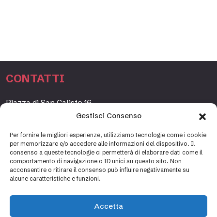
CONTATTI
Piazza di San Calisto 16,
00153 Roma, Italia
Gestisci Consenso
www.fondazioneetagrande.org
Per fornire le migliori esperienze, utilizziamo tecnologie come i cookie
per memorizzare e/o accedere alle informazioni del dispositivo. Il
consenso a queste tecnologie ci permetterà di elaborare dati come il
comportamento di navigazione o ID unici su questo sito. Non
SEGRETERIA
acconsentire o ritirare il consenso può influire negativamente su
alcune caratteristiche e funzioni.
+39 06 69887184
info@fondazioneetagrande.it
Accetta