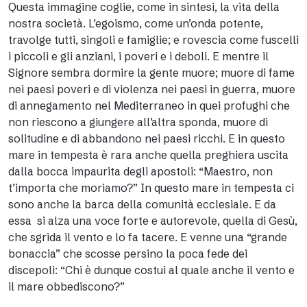
Questa immagine coglie, come in sintesi, la vita della
nostra società. L’egoismo, come un’onda potente,
travolge tutti, singoli e famiglie; e rovescia come fuscelli
i piccoli e gli anziani, i poveri e i deboli. E mentre il
Signore sembra dormire la gente muore; muore di fame
nei paesi poveri e di violenza nei paesi in guerra, muore
di annegamento nel Mediterraneo in quei profughi che
non riescono a giungere all’altra sponda, muore di
solitudine e di abbandono nei paesi ricchi. E in questo
mare in tempesta è rara anche quella preghiera uscita
dalla bocca impaurita degli apostoli: “Maestro, non
t’importa che moriamo?” In questo mare in tempesta ci
sono anche la barca della comunità ecclesiale. E da
essa si alza una voce forte e autorevole, quella di Gesù,
che sgrida il vento e lo fa tacere. E venne una “grande
bonaccia” che scosse persino la poca fede dei
discepoli: “Chi è dunque costui al quale anche il vento e
il mare obbediscono?”