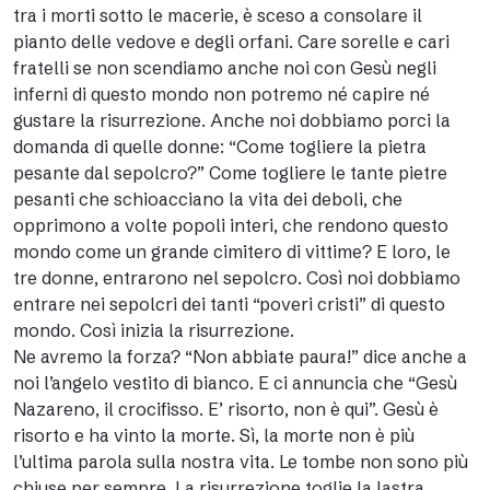
tra i morti sotto le macerie, è sceso a consolare il
pianto delle vedove e degli orfani. Care sorelle e cari
fratelli se non scendiamo anche noi con Gesù negli
inferni di questo mondo non potremo né capire né
gustare la risurrezione. Anche noi dobbiamo porci la
domanda di quelle donne: “Come togliere la pietra
pesante dal sepolcro?” Come togliere le tante pietre
pesanti che schioacciano la vita dei deboli, che
opprimono a volte popoli interi, che rendono questo
mondo come un grande cimitero di vittime? E loro, le
tre donne, entrarono nel sepolcro. Così noi dobbiamo
entrare nei sepolcri dei tanti “poveri cristi” di questo
mondo. Così inizia la risurrezione.
Ne avremo la forza? “Non abbiate paura!” dice anche a
noi l’angelo vestito di bianco. E ci annuncia che “Gesù
Nazareno, il crocifisso. E’ risorto, non è qui”. Gesù è
risorto e ha vinto la morte. Sì, la morte non è più
l’ultima parola sulla nostra vita. Le tombe non sono più
chiuse per sempre. La risurrezione toglie la lastra