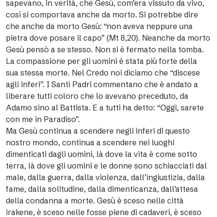
sapevano, in verità, che Gesù, com’era vissuto da vivo,
così si comportava anche da morto. Si potrebbe dire
che anche da morto Gesù: “non aveva neppure una
pietra dove posare il capo” (Mt 8,20). Neanche da morto
Gesù pensò a se stesso. Non si è fermato nella tomba.
La compassione per gli uomini è stata più forte della
sua stessa morte. Nel Credo noi diciamo che “discese
agli inferi”. I Santi Padri commentano che è andato a
liberare tutti coloro che lo avevano preceduto, da
Adamo sino al Battista. E a tutti ha detto: “Oggi, sarete
con me in Paradiso”.
Ma Gesù continua a scendere negli inferi di questo
nostro mondo, continua a scendere nei luoghi
dimenticati dagli uomini, là dove la vita è come sotto
terra, là dove gli uomini e le donne sono schiacciati dal
male, dalla guerra, dalla violenza, dall’ingiustizia, dalla
fame, dalla solitudine, dalla dimenticanza, dall’attesa
della condanna a morte. Gesù è sceso nelle città
irakene, è sceso nelle fosse piene di cadaveri, è sceso