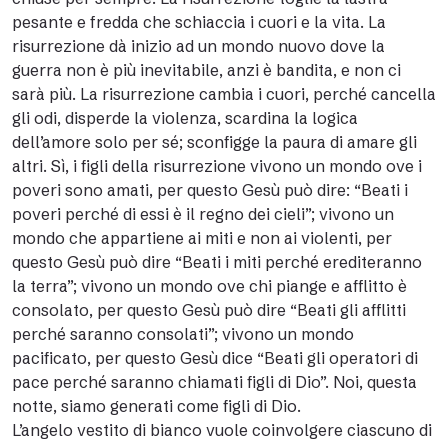
pesante e fredda che schiaccia i cuori e la vita. La
risurrezione dà inizio ad un mondo nuovo dove la
guerra non è più inevitabile, anzi è bandita, e non ci
sarà più. La risurrezione cambia i cuori, perché cancella
gli odi, disperde la violenza, scardina la logica
dell’amore solo per sé; sconfigge la paura di amare gli
altri. Sì, i figli della risurrezione vivono un mondo ove i
poveri sono amati, per questo Gesù può dire: “Beati i
poveri perché di essi è il regno dei cieli”; vivono un
mondo che appartiene ai miti e non ai violenti, per
questo Gesù può dire “Beati i miti perché erediteranno
la terra”; vivono un mondo ove chi piange e afflitto è
consolato, per questo Gesù può dire “Beati gli afflitti
perché saranno consolati”; vivono un mondo
pacificato, per questo Gesù dice “Beati gli operatori di
pace perché saranno chiamati figli di Dio”. Noi, questa
notte, siamo generati come figli di Dio.
L’angelo vestito di bianco vuole coinvolgere ciascuno di