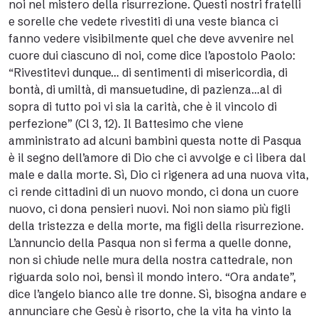
noi nel mistero della risurrezione. Questi nostri fratelli
e sorelle che vedete rivestiti di una veste bianca ci
fanno vedere visibilmente quel che deve avvenire nel
cuore dui ciascuno di noi, come dice l’apostolo Paolo:
“Rivestitevi dunque… di sentimenti di misericordia, di
bontà, di umiltà, di mansuetudine, di pazienza…al di
sopra di tutto poi vi sia la carità, che è il vincolo di
perfezione” (Cl 3, 12). Il Battesimo che viene
amministrato ad alcuni bambini questa notte di Pasqua
è il segno dell’amore di Dio che ci avvolge e ci libera dal
male e dalla morte. Sì, Dio ci rigenera ad una nuova vita,
ci rende cittadini di un nuovo mondo, ci dona un cuore
nuovo, ci dona pensieri nuovi. Noi non siamo più figli
della tristezza e della morte, ma figli della risurrezione.
L’annuncio della Pasqua non si ferma a quelle donne,
non si chiude nelle mura della nostra cattedrale, non
riguarda solo noi, bensì il mondo intero. “Ora andate”,
dice l’angelo bianco alle tre donne. Sì, bisogna andare e
annunciare che Gesù è risorto, che la vita ha vinto la