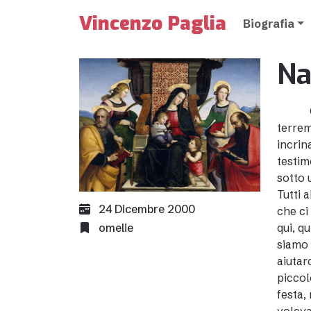
Vincenzo Paglia
Biografia
Na
terrem
incrin
testim
sotto 
Tutti 
24 Dicembre 2000
che ci
omelie
qui, q
siamo 
aiutar
piccol
festa,