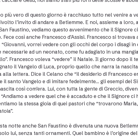
 cacciare Gesù, noi siamo stati più forti delle scosse e abb
so più vero di questo giorno è racchiuso tutto nel venire a 
rivolto l’invito di andare a Betlemme. E noi, assieme a loro
 San Faustino, vediamo questo avvenimento che il Signore ci
. Fece così anche Francesco d’Assisi. Francesco si trovava a
 “Giovanni, vorrei vedere con gli occhi del corpo i disagi in
e necessarie ad un neonato, come fu adagiato in una mangiat
ello”. Francesco voleva “vedere” il Natale. Il giorno dopo il 
nato il Vangelo di Luca, proprio quello che narra la nascit
a alla lettera. Dice il Celano che “il desiderio di Francesco
 il santo Vangelo e di imitare fedelmente… gli esempi del Si
nascita così com’era. Lui, con tutta la gente di Greccio, div
o: “Andiamo a vedere quel che è accaduto e che il Signore ci 
sentiamo la stessa gioia di quei pastori che “trovarono Mari
toia”.
esta notte anche San Faustino è divenuta una nuova Betlemme
solo lui, senza tanti ornamenti. Quel bambino è l’origine dell