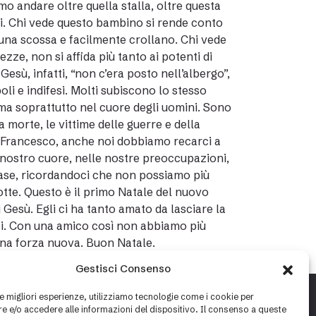
mo andare oltre quella stalla, oltre questa
i. Chi vede questo bambino si rende conto
 una scossa e facilmente crollano. Chi vede
ze, non si affida più tanto ai potenti di
sù, infatti, “non c’era posto nell’albergo”,
i e indifesi. Molti subiscono lo stesso
ma soprattutto nel cuore degli uomini. Sono
 a morte, le vittime delle guerre e della
an Francesco, anche noi dobbiamo recarci a
l nostro cuore, nelle nostre preoccupazioni,
 case, ricordandoci che non possiamo più
otte. Questo è il primo Natale del nuovo
 Gesù. Egli ci ha tanto amato da lasciare la
noi. Con una amico così non abbiamo più
na forza nuova. Buon Natale.
Gestisci Consenso
le migliori esperienze, utilizziamo tecnologie come i cookie per
 e/o accedere alle informazioni del dispositivo. Il consenso a queste