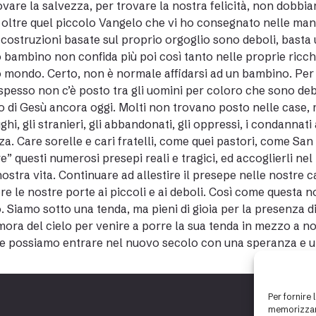
ovare la salvezza, per trovare la nostra felicità, non dobbia
 oltre quel piccolo Vangelo che vi ho consegnato nelle man
 costruzioni basate sul proprio orgoglio sono deboli, basta
 bambino non confida più poi così tanto nelle proprie ricchez
 mondo. Certo, non è normale affidarsi ad un bambino. Per Ge
pesso non c’è posto tra gli uomini per coloro che sono debol
o di Gesù ancora oggi. Molti non trovano posto nelle case, 
ughi, gli stranieri, gli abbandonati, gli oppressi, i condannati
za. Care sorelle e cari fratelli, come quei pastori, come S
e” questi numerosi presepi reali e tragici, ed accoglierli ne
nostra vita. Continuare ad allestire il presepe nelle nostre
re le nostre porte ai piccoli e ai deboli. Così come questa n
. Siamo sotto una tenda, ma pieni di gioia per la presenza di
mora del cielo per venire a porre la sua tenda in mezzo a 
e possiamo entrare nel nuovo secolo con una speranza e u
Per fornire 
memorizzare