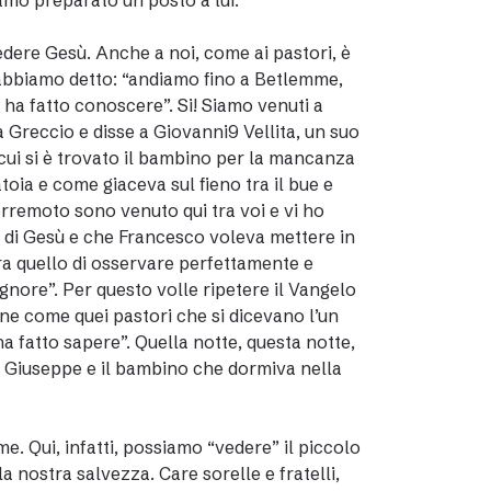
iamo preparato un posto a lui.
vedere Gesù. Anche a noi, come ai pastori, è
, abbiamo detto: “andiamo fino a Betlemme,
 ha fatto conoscere”. Si! Siamo venuti a
 Greccio e disse a Giovanni9 Vellita, un suo
 cui si è trovato il bambino per la mancanza
oia e come giaceva sul fieno tra il bue e
terremoto sono venuto qui tra voi e vi ho
a di Gesù e che Francesco voleva mettere in
 era quello di osservare perfettamente e
gnore”. Per questo volle ripetere il Vangelo
enne come quei pastori che si dicevano l’un
ha fatto sapere”. Quella notte, questa notte,
a, Giuseppe e il bambino che dormiva nella
. Qui, infatti, possiamo “vedere” il piccolo
a nostra salvezza. Care sorelle e fratelli,