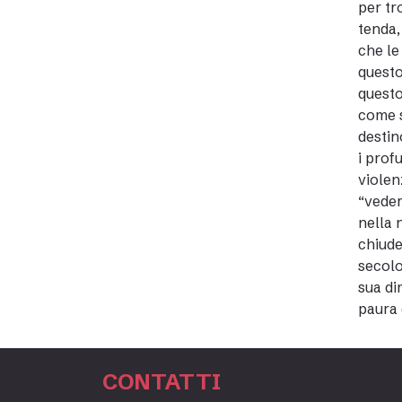
per tr
tenda,
che le
questo
questo
come s
destin
i prof
violen
“veder
nella 
chiude
secolo
sua di
paura 
CONTATTI