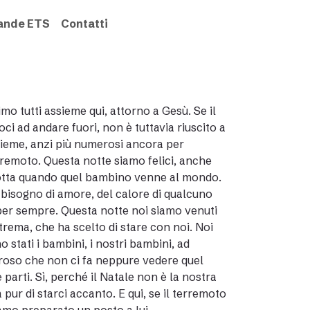
rande ETS
Contatti
imo tutti assieme qui, attorno a Gesù. Se il
ci ad andare fuori, non è tuttavia riuscito a
ssieme, anzi più numerosi ancora per
erremoto. Questa notte siamo felici, anche
grotta quando quel bambino venne al mondo.
bisogno di amore, del calore di qualcuno
er sempre. Questa notte noi siamo venuti
rema, che ha scelto di stare con noi. Noi
stati i bambini, i nostri bambini, ad
moroso che non ci fa neppure vedere quel
e parti. Sì, perché il Natale non è la nostra
 pur di starci accanto. E qui, se il terremoto