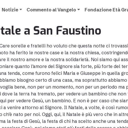
Notizie
Commento al Vangelo
Fondazione Età G
tale a San Faustino
Care sorelle e fratelli ho voluto che questa notte ci trovass
oto ha ferito le nostre case e la nostra chiesa, costringendo
are il nostro amore e la nostra solidarietà. Noi siamo qui a
oniare quanto l’amore del Signore sia forte, più forte del t
una tenda, come furono felici Maria e Giuseppe in quella 
abbiamo bisogno certo di una casa, ma soprattutto abbiamo 
 voglia bene, non per un momento, non per un periodo ma p
ui dove la terra ha tremato, per vedere un bambino che non t
qui per vedere Gesù, un bambino. E non è per caso che siano 
ci a venire attorno al Signore. Il Natale, a volte, è così ru
o ch’è nato per noi. Oggi, qui, il Natale è più vero che in altr
 ma la festa di Gesù, la festa di chi ha scelto anche una tenda