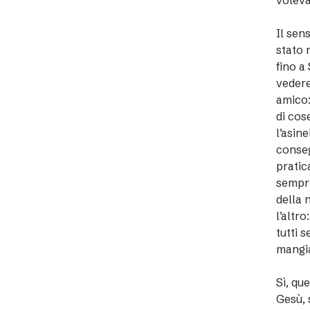
voleva
Il sen
stato 
fino a
vedere
amico:
di cos
l’asin
conseg
pratic
sempre
della 
l’altr
tutti 
mangia
Sì, qu
Gesù, 