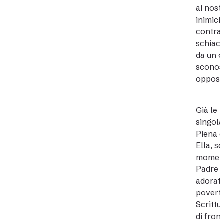
ai nos
inimic
contra
schiac
da un 
sconos
oppost
Già le
singol
Piena 
Ella, 
moment
Padre 
adorat
povert
Scritt
di fro