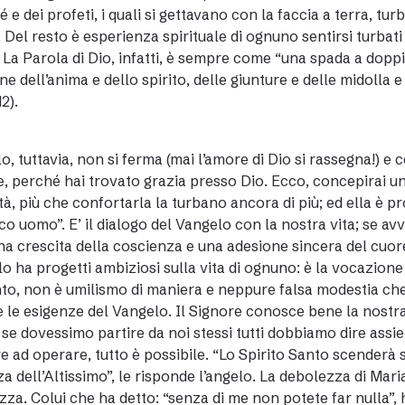
é e dei profeti, i quali si gettavano con la faccia a terra, tur
. Del resto è esperienza spirituale di ognuno sentirsi turbati
 La Parola di Dio, infatti, è sempre come “una spada a doppi
one dell’anima e dello spirito, delle giunture e delle midolla e
12).
lo, tuttavia, non si ferma (mai l’amore di Dio si rassegna!) 
, perché hai trovato grazia presso Dio. Ecco, concepirai un
ità, più che confortarla la turbano ancora di più; ed ella è 
o uomo”. E’ il dialogo del Vangelo con la nostra vita; se av
na crescita della coscienza e una adesione sincera del cuore,
o ha progetti ambiziosi sulla vita di ognuno: è la vocazione 
to, non è umilismo di maniera e neppure falsa modestia che
e le esigenze del Vangelo. Il Signore conosce bene la nost
 se dovessimo partire da noi stessi tutti dobbiamo dire assi
e ad operare, tutto è possibile. “Lo Spirito Santo scenderà s
a dell’Altissimo”, le risponde l’angelo. La debolezza di Mari
zza. Colui che ha detto: “senza di me non potete far nulla”,