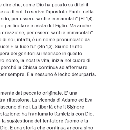
 dire che, come Dio ha posato su di lei il
su di noi. Lo scrive l’apostolo Paolo nella
ondo, per essere santi e immacolati” (Ef 1,4).
o particolare in vista del Figlio. Ma anche
a creazione, per essere santi e immacolati”.
 di noi, infatti, è un nome pronunciato da
uce! E la luce fu” (Gn 1,3). Siamo frutto
pera dei genitori si inserisce in questo
ro nome, la nostra vita, inizia nel cuore di
 perché la Chiesa continua ad affermare
e per sempre. E a nessuno è lecito deturparla.
mente dal peccato originale. E’ una
tra riflessione. La vicenda di Adamo ed Eva
scuno di noi. La libertà che il Signore
stazione: ha frantumato l’amicizia con Dio,
o la suggestione del tentatore l’uomo e la
Dio. E una storia che continua ancora sino