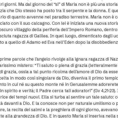
tri giorni. Ma dal giorno del “si” di Maria non è più una stor
izia che Dio stesso ha posto tra il serpente e la donna. E que
rio di quanto avvenne nel paradiso terrestre. Maria non è cad
ciato con il suo calcagno. Con lei è iniziata una nuova stori
oscuro villaggio della periferia dell’Impero Romano, dentr
ciuta ragazza di Galilea. In quel luogo, dimenticato dagli 
o a quello di Adamo ed Eva nell’Eden dopo la disobbedienz
 prime parole che l’angelo rivolge alla ignara ragazza di Na
arissimo mistero: “Ti saluto o piena di grazia (letteralmente “
di grazia, ossia a tal punto ricolma dell’amore di Dio da es
scelta in modo così singolare da Dio, diveniva il primo tempio
o in cui né su questo monte né in Gerusalemme adorerete i
in spirito e verità; il Padre cerca tali adoratori” (Gv 4,21-23)
rice dei tempi nuovi. Ella si turba al sentire un tale saluto
à davanti a Dio. E la conosce non per naturale umilismo o pe
ure, la recita dei salmi e la preghiera di ogni giorno, avevano
nte alla grandezza di Dio. E in questo Maria si inseriva nella 