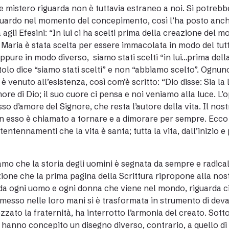
e mistero riguarda non è tuttavia estraneo a noi. Si potrebbe
uardo nel momento del concepimento, così l’ha posto anche 
a agli Efesini: “In lui ci ha scelti prima della creazione del m
 Maria è stata scelta per essere immacolata in modo del tutt
eppure in modo diverso, siamo stati scelti “in lui…prima dell
tolo dice “siamo stati scelti” e non “abbiamo scelto”. Ognuno
è venuto all’esistenza, così com’è scritto: “Dio disse: Sia la l
more di Dio; il suo cuore ci pensa e noi veniamo alla luce. L’o
so d’amore del Signore, che resta l’autore della vita. Il nost
in esso è chiamato a tornare e a dimorare per sempre. Ecco
tentennamenti che la vita è santa; tutta la vita, dall’inizio 
mo che la storia degli uomini è segnata da sempre e radical
ione che la prima pagina della Scrittura ripropone alla nos
da ogni uomo e ogni donna che viene nel mondo, riguarda cia
messo nelle loro mani si è trasformata in strumento di deva
zzato la fraternità, ha interrotto l’armonia del creato. Sott
hanno concepito un disegno diverso, contrario, a quello di 