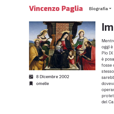
Vincenzo Paglia
Biografia
Im
Mentre
oggi è
Pio IX
è posa
fosse 
stesso
8 Dicembre 2002
sarebb
omelie
doveva
operar
protet
del Can