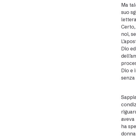
Ma tal
suo sg
letter
Certo,
noi, s
L’apos
Dio ed 
dell’a
proces
Dio e 
senza 
Sappia
condiz
riguar
aveva 
ha spe
donna 