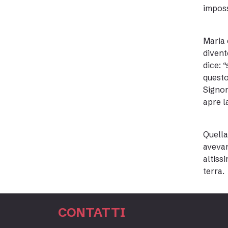
imposs
Maria 
divent
dice: 
questo
Signor
apre l
Quella
avevan
altiss
terra.
CONTATTI