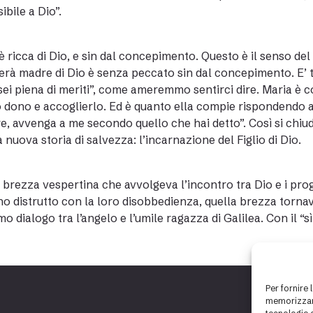
ibile a Dio”.
è ricca di Dio, e sin dal concepimento. Questo è il senso d
erà madre di Dio è senza peccato sin dal concepimento. E’ t
“sei piena di meriti”, come ameremmo sentirci dire. Maria è c
 dono e accoglierlo. Ed è quanto ella compie rispondendo al
e, avvenga a me secondo quello che hai detto”. Così si chiu
a nuova storia di salvezza: l’incarnazione del Figlio di Dio.
 brezza vespertina che avvolgeva l’incontro tra Dio e i proge
o distrutto con la loro disobbedienza, quella brezza tornav
imo dialogo tra l’angelo e l’umile ragazza di Galilea. Con il “s
Per fornire 
memorizzare