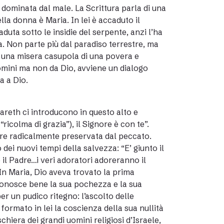
ia dominata dal male. La Scrittura parla di una
lla donna è Maria. In lei è accaduto il
uta sotto le insidie del serpente, anzi l’ha
a. Non parte più dal paradiso terrestre, ma
o una misera casupola di una povera e
uomini ma non da Dio, avviene un dialogo
a a Dio.
zareth ci introducono in questo alto e
ricolma di grazia”), il Signore è con te”.
sere radicalmente preservata dal peccato.
 dei nuovi tempi della salvezza: “E’ giunto il
l Padre…i veri adoratori adoreranno il
. In Maria, Dio aveva trovato la prima
: conosce bene la sua pochezza e la sua
r un pudico ritegno: l’ascolto delle
 formato in lei la coscienza della sua nullità
schiera dei grandi uomini religiosi d’Israele,