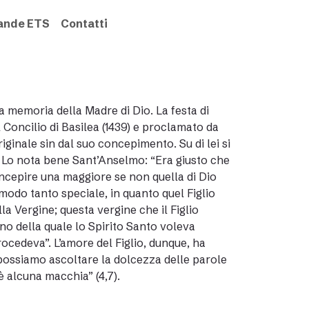
rande ETS
Contatti
a memoria della Madre di Dio. La festa di
Concilio di Basilea (1439) e proclamato da
iginale sin dal suo concepimento. Su di lei si
o. Lo nota bene Sant’Anselmo: “Era giusto che
ncepire una maggiore se non quella di Dio
 modo tanto speciale, in quanto quel Figlio
la Vergine; questa vergine che il Figlio
no della quale lo Spirito Santo voleva
rocedeva”. L’amore del Figlio, dunque, ha
E possiamo ascoltare la dolcezza delle parole
’è alcuna macchia” (4,7).