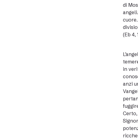
di Mos
angeli
cuore.
divisi
(Eb 4, 
L’ange
temere
in ver
conosc
anzi u
Vangel
pertan
fuggir
Certo,
Signor
potenz
ricche