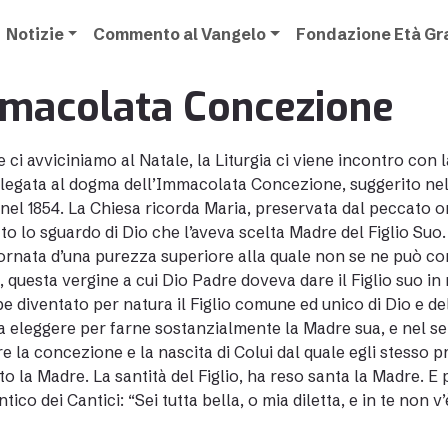
Notizie
Commento al Vangelo
Fondazione Età G
macolata Concezione
 ci avviciniamo al Natale, la
Liturgia
ci viene incontro con l
 legata al dogma dell’Immacolata Concezione, suggerito nel 
 nel 1854. La Chiesa ricorda Maria, preservata dal peccato or
to lo sguardo di Dio che l’aveva scelta Madre del Figlio Su
ornata d’una purezza superiore alla quale non se ne può co
, questa vergine a cui Dio Padre doveva dare il Figlio suo in
e diventato per natura il Figlio comune ed unico di Dio e del
 eleggere per farne sostanzialmente la Madre sua, e nel se
e la concezione e la nascita di Colui dal quale egli stesso p
to la Madre. La santità del Figlio, ha reso santa la Madre. 
tico dei Cantici: “Sei tutta bella, o mia diletta, e in te non v