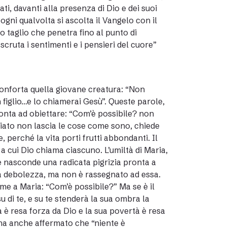
bati, davanti alla presenza di Dio e dei suoi
 ogni qualvolta si ascolta il Vangelo con il
o taglio che penetra fino al punto di
 scruta i sentimenti e i pensieri del cuore”
e conforta quella giovane creatura: “Non
 figlio…e lo chiamerai Gesù”. Queste parole,
pronta ad obiettare: “Com’è possibile? non
viato non lascia le cose come sono, chiede
 perché la vita porti frutti abbondanti. Il
a cui Dio chiama ciascuno. L’umiltà di Maria,
 nasconde una radicata pigrizia pronta a
ra debolezza, ma non è rassegnato ad essa.
eme a Maria: “Com’è possibile?” Ma se è il
u di te, e su te stenderà la sua ombra la
a è resa forza da Dio e la sua povertà è resa
 ha anche affermato che “niente è