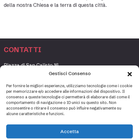
della nostra Chiesa e la terra di questa città.
CONTATTI
Piazza di San Calisto 16,
00153 Roma, Italia
Gestisci Consenso
www.fondazioneetagrande.org
Per fornire le migliori esperienze, utilizziamo tecnologie come i cookie
per memorizzare e/o accedere alle informazioni del dispositivo. Il
consenso a queste tecnologie ci permetterà di elaborare dati come il
comportamento di navigazione o ID unici su questo sito. Non
SEGRETERIA
acconsentire o ritirare il consenso può influire negativamente su
alcune caratteristiche e funzioni.
+39 06 69887184
info@fondazioneetagrande.it
Accetta