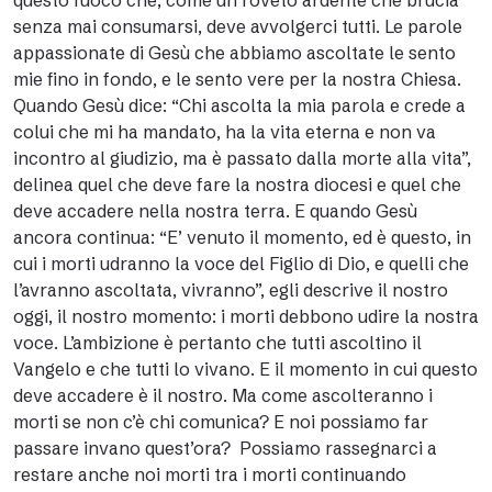
questo fuoco che, come un roveto ardente che brucia
senza mai consumarsi, deve avvolgerci tutti. Le parole
appassionate di Gesù che abbiamo ascoltate le sento
mie fino in fondo, e le sento vere per la nostra Chiesa.
Quando Gesù dice: “Chi ascolta la mia parola e crede a
colui che mi ha mandato, ha la vita eterna e non va
incontro al giudizio, ma è passato dalla morte alla vita”,
delinea quel che deve fare la nostra diocesi e quel che
deve accadere nella nostra terra. E quando Gesù
ancora continua: “E’ venuto il momento, ed è questo, in
cui i morti udranno la voce del Figlio di Dio, e quelli che
l’avranno ascoltata, vivranno”, egli descrive il nostro
oggi, il nostro momento: i morti debbono udire la nostra
voce. L’ambizione è pertanto che tutti ascoltino il
Vangelo e che tutti lo vivano. E il momento in cui questo
deve accadere è il nostro. Ma come ascolteranno i
morti se non c’è chi comunica? E noi possiamo far
passare invano quest’ora? Possiamo rassegnarci a
restare anche noi morti tra i morti continuando