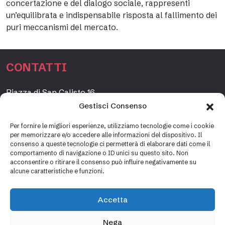
concertazione e del dialogo sociale, rappresenti
un’equilibrata e indispensabile risposta al fallimento dei
puri meccanismi del mercato.
CONTATTI
Piazza di San Calisto 16,
00153 Roma, Italia
Gestisci Consenso
www.fondazioneetagrande.org
Per fornire le migliori esperienze, utilizziamo tecnologie come i cookie
per memorizzare e/o accedere alle informazioni del dispositivo. Il
consenso a queste tecnologie ci permetterà di elaborare dati come il
comportamento di navigazione o ID unici su questo sito. Non
SEGRETERIA
acconsentire o ritirare il consenso può influire negativamente su
alcune caratteristiche e funzioni.
+39 06 69887184
info@fondazioneetagrande.it
Accetta
Carlotta Tani, Paolo Mancinelli
Nega