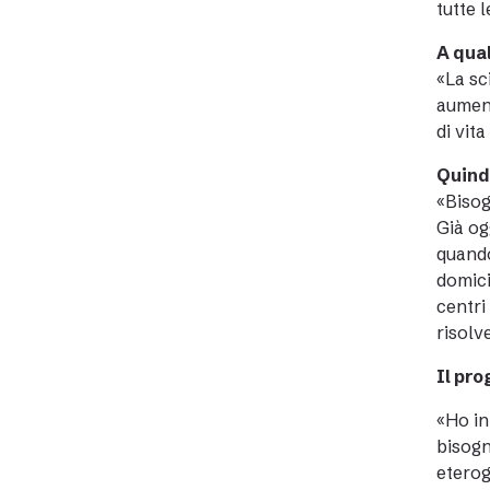
tutte 
A qual
«La sc
aument
di
vita
Quindi
«Bisog
Già og
quando
domici
centri
risolve
Il pr
«Ho in
bisogn
eterog