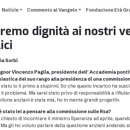
Notizie
Commento al Vangelo
Fondazione Età G
remo dignità ai nostri v
ici
ia Sorbi
ignor
Vincenzo Paglia
, presidente dell’
Accademia pontif
siastica del suo rango alla presidenza di una commissi
stato io il primo a stupirmi. So che questo incarico ha sus
 il problema. Ma sarei stato privo di responsabilità a rifiutar
stione anziani è stata mia, ho in mente grandi progetti».
è stato lei a pensare alla commissione sulle Rsa?
 chiesto di incontrare il ministro Speranza ad aprile, quan
 Ma gli ho voluto parlare della questione anziani andando al 