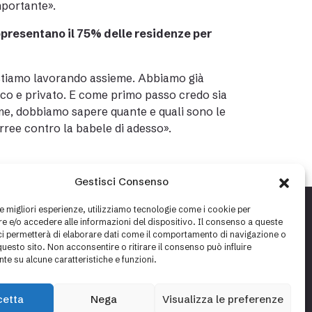
importante».
ppresentano il 75% delle residenze per
e stiamo lavorando assieme. Abbiamo già
lico e privato. E come primo passo credo sia
me, dobbiamo sapere quante e quali sono le
rree contro la babele di adesso».
Gestisci Consenso
le migliori esperienze, utilizziamo tecnologie come i cookie per
 e/o accedere alle informazioni del dispositivo. Il consenso a queste
ci permetterà di elaborare dati come il comportamento di navigazione o
questo sito. Non acconsentire o ritirare il consenso può influire
te su alcune caratteristiche e funzioni.
cetta
Nega
Visualizza le preferenze