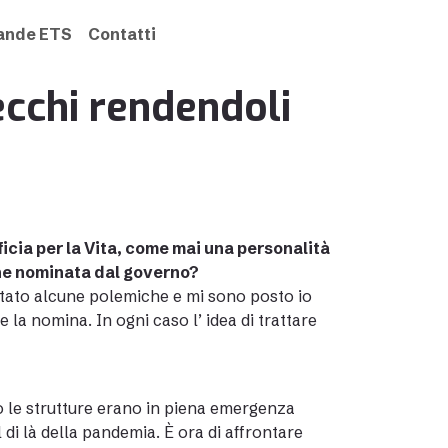
rande ETS
Contatti
ecchi rendendoli
icia
per la
Vita
, come mai una personalità
one nominata dal governo?
citato alcune polemiche e mi sono posto io
e la nomina. In ogni caso l’ idea di trattare
do le strutture erano in piena emergenza
di là della pandemia. È ora di affrontare