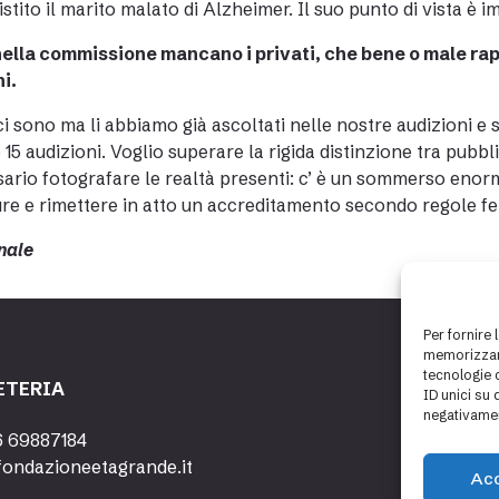
istito il marito malato di Alzheimer. Il suo punto di vista è 
nella commissione mancano i privati, che bene o male ra
i.
i sono ma li abbiamo già ascoltati nelle nostre audizioni 
 15 audizioni. Voglio superare la rigida distinzione tra pubb
ario fotografare le realtà presenti: c’ è un sommerso enor
ure e rimettere in atto un accreditamento secondo regole fe
rnale
Per fornire 
memorizzare
tecnologie 
ETERIA
ID unici su 
negativamen
6 69887184
fondazioneetagrande.it
Ac