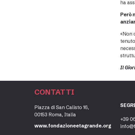
ha ass
Però 
anzian
«Non c
tenuto
necess
strutt
Il Gio
CONTATTI
SEGR
Piazza di San Calisto 16,
00153 Roma, Italia
+39 0
www.fondazioneetagrande.org
info@