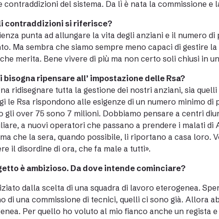
le contraddizioni del sistema. Da lì è nata la commissione e 
i contraddizioni si riferisce?
ienza punta ad allungare la
vita
degli anziani e il numero di
o. Ma sembra che siamo sempre meno capaci di gestire la nu
che merita. Bene vivere di più ma non certo soli chiusi in un 
 bisogna ripensare all’ impostazione delle Rsa?
na ridisegnare tutta la gestione dei nostri anziani, sia quelli 
gi le Rsa rispondono alle esigenze di un numero minimo di 
 gli over 75 sono 7 milioni. Dobbiamo pensare a centri diurni
liare, a nuovi operatori che passano a prendere i malati di
 ma che la sera, quando possibile, li riportano a casa loro.
re il disordine di ora, che fa male a tutti».
ogetto è ambizioso. Da dove intende cominciare?
iziato dalla scelta di una squadra di lavoro eterogenea. Sp
o di una commissione di tecnici, quelli ci sono già. Allora
enea. Per quello ho voluto al mio fianco anche un regista e