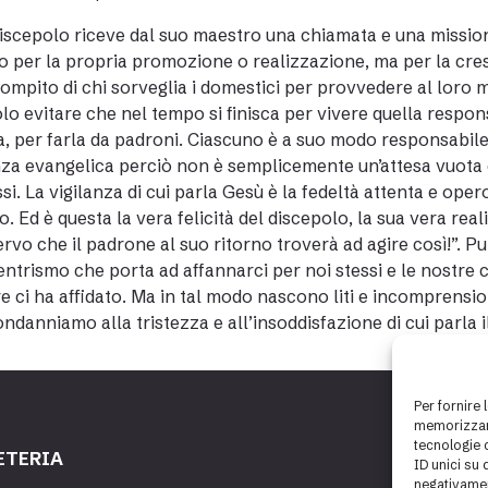
iscepolo riceve dal suo maestro una chiamata e una mission
 o per la propria promozione o realizzazione, ma per la cre
compito di chi sorveglia i domestici per provvedere al loro 
lo evitare che nel tempo si finisca per vivere quella respon
, per farla da padroni. Ciascuno è a suo modo responsabile de
nza evangelica perciò non è semplicemente un’attesa vuota 
ssi. La vigilanza di cui parla Gesù è la fedeltà attenta e ope
to. Ed è questa la vera felicità del discepolo, la sua vera r
ervo che il padrone al suo ritorno troverà ad agire così!”. P
entrismo che porta ad affannarci per noi stessi e le nostre 
e ci ha affidato. Ma in tal modo nascono liti e incomprensioni
ndanniamo alla tristezza e all’insoddisfazione di cui parla i
Per fornire 
memorizzare
tecnologie 
ETERIA
ID unici su 
negativamen