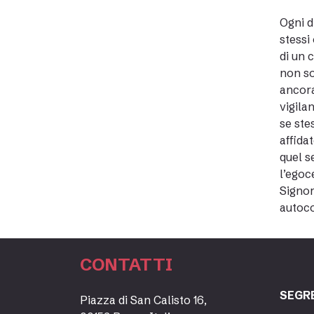
Ogni d
stessi
di un 
non so
ancora
vigila
se ste
affida
quel s
l’egoc
Signor
autoco
CONTATTI
SEGR
Piazza di San Calisto 16,