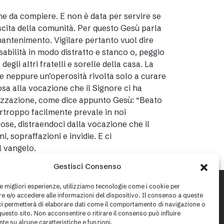
e da compiere. E non è data per servire se
scita della comunità. Per questo Gesù parla
mantenimento. Vigilare pertanto vuol dire
sabilità in modo distratto e stanco o, peggio
gli altri fratelli e sorelle della casa. La
e neppure un’operosità rivolta solo a curare
rosa alla vocazione che il Signore ci ha
ealizzazione, come dice appunto Gesù: “Beato
urtroppo facilmente prevale in noi
cose, distraendoci dalla vocazione che il
, sopraffazioni e invidie. E ci
l vangelo.
Gestisci Consenso
le migliori esperienze, utilizziamo tecnologie come i cookie per
 e/o accedere alle informazioni del dispositivo. Il consenso a queste
ci permetterà di elaborare dati come il comportamento di navigazione o
questo sito. Non acconsentire o ritirare il consenso può influire
te su alcune caratteristiche e funzioni.