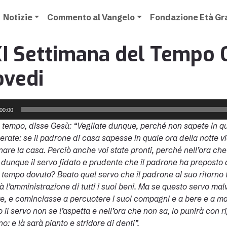
Notizie
Commento al Vangelo
Fondazione Età G
I Settimana del Tempo O
ovedi
00:00
l tempo, disse Gesù: “Vegliate dunque, perché non sapete in qu
erate: se il padrone di casa sapesse in quale ora della notte vi
nare la casa.
Perciò anche voi state pronti, perché nell’ora che
 dunque il servo fidato e prudente che il padrone ha preposto ai
 tempo dovuto? Beato quel servo che il padrone al suo ritorno tr
rà l’amministrazione di tutti i suoi beni. Ma se questo servo ma
re, e cominciasse a percuotere i suoi compagni e a bere e a man
il servo non se l’aspetta e nell’ora che non sa, lo punirà con rigo
o: e là sarà pianto e stridore di denti”.