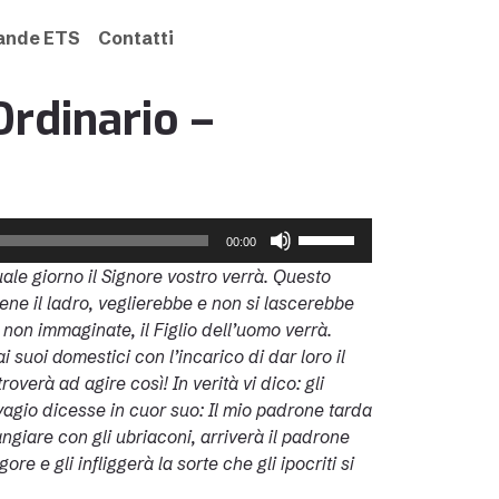
rande ETS
Contatti
rdinario –
Usa
00:00
i
ale giorno il Signore vostro verrà. Questo
tasti
ene il ladro, veglierebbe e non si lascerebbe
freccia
 non immaginate, il Figlio dell’uomo verrà.
su/giù
 suoi domestici con l’incarico di dar loro il
per
overà ad agire così! In verità vi dico: gli
aumentare
lvagio dicesse in cuor suo: Il mio padrone tarda
o
giare con gli ubriaconi, arriverà il padrone
diminuire
re e gli infliggerà la sorte che gli ipocriti si
il
volume.