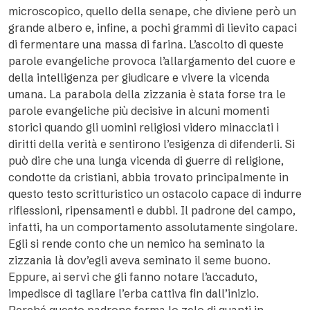
microscopico, quello della senape, che diviene però un
grande albero e, infine, a pochi grammi di lievito capaci
di fermentare una massa di farina. L’ascolto di queste
parole evangeliche provoca l’allargamento del cuore e
della intelligenza per giudicare e vivere la vicenda
umana. La parabola della zizzania è stata forse tra le
parole evangeliche più decisive in alcuni momenti
storici quando gli uomini religiosi videro minacciati i
diritti della verità e sentirono l’esigenza di difenderli. Si
può dire che una lunga vicenda di guerre di religione,
condotte da cristiani, abbia trovato principalmente in
questo testo scritturistico un ostacolo capace di indurre
riflessioni, ripensamenti e dubbi. Il padrone del campo,
infatti, ha un comportamento assolutamente singolare.
Egli si rende conto che un nemico ha seminato la
zizzania là dov’egli aveva seminato il seme buono.
Eppure, ai servi che gli fanno notare l’accaduto,
impedisce di tagliare l’erba cattiva fin dall’inizio.