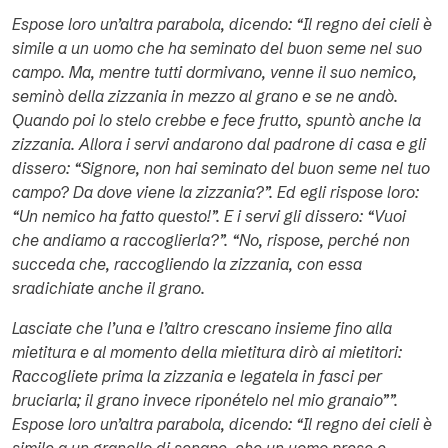
Espose loro un’altra parabola, dicendo: “Il regno dei cieli è
simile a un uomo che ha seminato del buon seme nel suo
campo. Ma, mentre tutti dormivano, venne il suo nemico,
seminò della zizzania in mezzo al grano e se ne andò.
Quando poi lo stelo crebbe e fece frutto, spuntò anche la
zizzania. Allora i servi andarono dal padrone di casa e gli
dissero: “Signore, non hai seminato del buon seme nel tuo
campo? Da dove viene la zizzania?”. Ed egli rispose loro:
“Un nemico ha fatto questo!”. E i servi gli dissero: “Vuoi
che andiamo a raccoglierla?”. “No, rispose, perché non
succeda che, raccogliendo la zizzania, con essa
sradichiate anche il grano.
Lasciate che l’una e l’altro crescano insieme fino alla
mietitura e al momento della mietitura dirò ai mietitori:
Raccogliete prima la zizzania e legatela in fasci per
bruciarla; il grano invece riponételo nel mio granaio””.
Espose loro un’altra parabola, dicendo: “Il regno dei cieli è