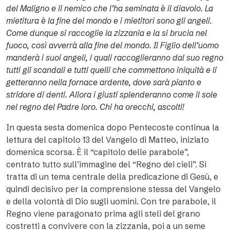
del Maligno e il nemico che l’ha seminata è il diavolo. La
mietitura è la fine del mondo e i mietitori sono gli angeli.
Come dunque si raccoglie la zizzania e la si brucia nel
fuoco, così avverrà alla fine del mondo. Il Figlio dell’uomo
manderà i suoi angeli, i quali raccoglieranno dal suo regno
tutti gli scandali e tutti quelli che commettono iniquità e li
getteranno nella fornace ardente, dove sarà pianto e
stridore di denti. Allora i giusti splenderanno come il sole
nel regno del Padre loro. Chi ha orecchi, ascolti!
In questa sesta domenica dopo Pentecoste continua la
lettura del capitolo 13 del Vangelo di Matteo, iniziato
domenica scorsa. È il “capitolo delle parabole”,
centrato tutto sull’immagine del “Regno dei cieli”. Si
tratta di un tema centrale della predicazione di Gesù, e
quindi decisivo per la comprensione stessa del Vangelo
e della volontà di Dio sugli uomini. Con tre parabole, il
Regno viene paragonato prima agli steli del grano
costretti a convivere con la zizzania, poi a un seme