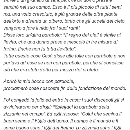
simile a un granello di senape, che un uomo prese e
seminò nel suo campo. Esso è il più piccolo di tutti i semi
ma, una volta cresciuto, è più grande delle altre piante
dell’orto e diventa un albero, tanto che gli uccelli del cielo
vengono a fare il nido fra i suoi rami”.
Disse loro un’altra parabola: “Il regno dei cieli è simile al
lievito, che una donna prese e mescolò in tre misure di
farina, finché non fu tutta lievitata”.
Tutte queste cose Gesù disse alle folle con parabole e non
parlava ad esse se non con parabole, perché si compisse
ciò che era stato detto per mezzo del profeta:
Aprirò la mia bocca con parabole,
proclamerò cose nascoste fin dalla fondazione del mondo.
Poi congedò la folla ed entrò in casa; i suoi discepoli gli si
avvicinarono per dirgli: “Spiegaci la parabola della
zizzania nel campo”. Ed egli rispose: “Colui che semina il
buon seme è il Figlio dell’uomo. Il campo è il mondo e il
seme buono sono i figli del Regno. La zizzania sono i figli