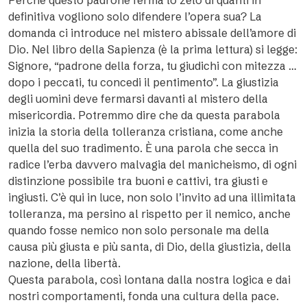
Perché questo padrone ferma lo zelo di quanti in
definitiva vogliono solo difendere l’opera sua? La
domanda ci introduce nel mistero abissale dell’amore di
Dio. Nel libro della Sapienza (è la prima lettura) si legge:
Signore, “padrone della forza, tu giudichi con mitezza …
dopo i peccati, tu concedi il pentimento”. La giustizia
degli uomini deve fermarsi davanti al mistero della
misericordia. Potremmo dire che da questa parabola
inizia la storia della tolleranza cristiana, come anche
quella del suo tradimento. È una parola che secca in
radice l’erba davvero malvagia del manicheismo, di ogni
distinzione possibile tra buoni e cattivi, tra giusti e
ingiusti. C’è qui in luce, non solo l’invito ad una illimitata
tolleranza, ma persino al rispetto per il nemico, anche
quando fosse nemico non solo personale ma della
causa più giusta e più santa, di Dio, della giustizia, della
nazione, della libertà.
Questa parabola, così lontana dalla nostra logica e dai
nostri comportamenti, fonda una cultura della pace.