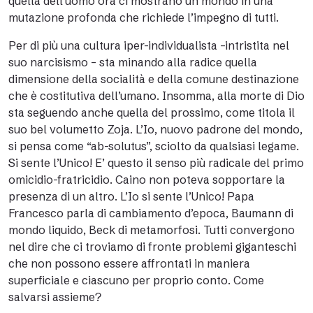
quella dell’uomo ora ci mostrano un mondo in una
mutazione profonda che richiede l’impegno di tutti.
Per di più una cultura iper-individualista –intristita nel
suo narcisismo – sta minando alla radice quella
dimensione della socialità e della comune destinazione
che è costitutiva dell’umano. Insomma, alla morte di Dio
sta seguendo anche quella del prossimo, come titola il
suo bel volumetto Zoja. L’Io, nuovo padrone del mondo,
si pensa come “ab-solutus”, sciolto da qualsiasi legame.
Si sente l’Unico! E’ questo il senso più radicale del primo
omicidio-fratricidio. Caino non poteva sopportare la
presenza di un altro. L’Io si sente l’Unico! Papa
Francesco parla di cambiamento d’epoca, Baumann di
mondo liquido, Beck di metamorfosi. Tutti convergono
nel dire che ci troviamo di fronte problemi giganteschi
che non possono essere affrontati in maniera
superficiale e ciascuno per proprio conto. Come
salvarsi assieme?