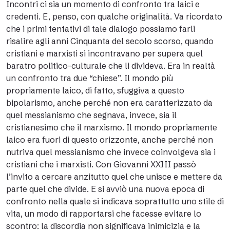
Incontri ci sia un momento di confronto tra laici e
credenti. E, penso, con qualche originalità. Va ricordato
che i primi tentativi di tale dialogo possiamo farli
risalire agli anni Cinquanta del secolo scorso, quando
cristiani e marxisti si incontravano per supera quel
baratro politico-culturale che li divideva. Era in realtà
un confronto tra due “chiese”. Il mondo più
propriamente laico, di fatto, sfuggiva a questo
bipolarismo, anche perché non era caratterizzato da
quel messianismo che segnava, invece, sia il
cristianesimo che il marxismo. Il mondo propriamente
laico era fuori di questo orizzonte, anche perché non
nutriva quel messianismo che invece coinvolgeva sia i
cristiani che i marxisti. Con Giovanni XXIII passò
l’invito a cercare anzitutto quel che unisce e mettere da
parte quel che divide. E si avviò una nuova epoca di
confronto nella quale si indicava soprattutto uno stile di
vita, un modo di rapportarsi che facesse evitare lo
scontro: la discordia non significava inimicizia e la