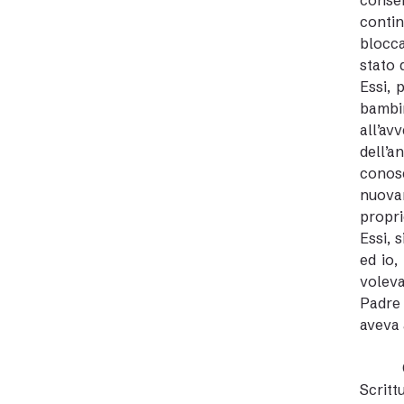
conser
contin
blocca
stato 
Essi, 
bambin
all’av
dell’a
conos
nuova
propri
Essi, 
ed io,
voleva
Padre 
aveva 
Scritt