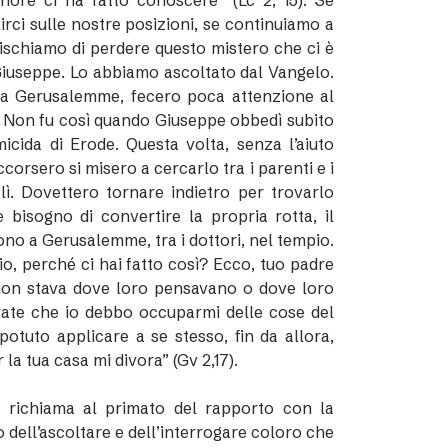
nore ci ha fatto conoscere” (Lc 2, 15). Se
irci sulle nostre posizioni, se continuiamo a
ischiamo di perdere questo mistero che ci è
Giuseppe. Lo abbiamo ascoltato dal Vangelo.
 da Gerusalemme, fecero poca attenzione al
. Non fu così quando Giuseppe obbedì subito
micida di Erode. Questa volta, senza l’aiuto
orsero si misero a cercarlo tra i parenti e i
. Dovettero tornare indietro per trovarlo
isogno di convertire la propria rotta, il
ono a Gerusalemme, tra i dottori, nel tempio.
lio, perché ci hai fatto così? Ecco, tuo padre
e non stava dove loro pensavano o dove loro
vate che io debbo occuparmi delle cose del
tuto applicare a se stesso, fin da allora,
 la tua casa mi divora” (Gv 2,17).
ci richiama al primato del rapporto con la
o dell’ascoltare e dell’interrogare coloro che