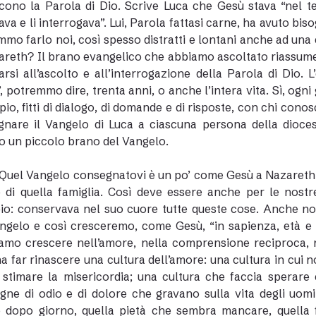
ono la Parola di Dio. Scrive Luca che Gesù stava “nel te
ava e li interrogava”. Lui, Parola fattasi carne, ha avuto bis
mo farlo noi, così spesso distratti e lontani anche ad una 
areth? Il brano evangelico che abbiamo ascoltato riassume t
arsi all’ascolto e all’interrogazione della Parola di Dio. 
”, potremmo dire, trenta anni, o anche l’intera vita. Sì, og
pio, fitti di dialogo, di domande e di risposte, con chi cono
nare il Vangelo di Luca a ciascuna persona della dioces
 un piccolo brano del Vangelo.
Quel Vangelo consegnatovi è un po’ come Gesù a Nazareth. M
 di quella famiglia. Così deve essere anche per le nostre
o: conservava nel suo cuore tutte queste cose. Anche no
ngelo e così cresceremo, come Gesù, “in sapienza, età e g
mo crescere nell’amore, nella comprensione reciproca, ne
a far rinascere una cultura dell’amore: una cultura in cui n
 stimare la misericordia; una cultura che faccia sperare
ne di odio e di dolore che gravano sulla vita degli uomi
 dopo giorno, quella pietà che sembra mancare, quella f