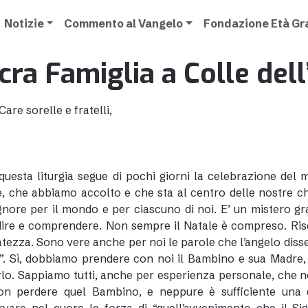
Notizie
Commento al Vangelo
Fondazione Età G
cra Famiglia a Colle del
Care sorelle e fratelli,
questa liturgia segue di pochi giorni la celebrazione del
, che abbiamo accolto e che sta al centro delle nostre ch
gnore per il mondo e per ciascuno di noi. E’ un mistero 
ire e comprendere. Non sempre il Natale è compreso. Risch
atezza. Sono vere anche per noi le parole che l’angelo diss
. Sì, dobbiamo prendere con noi il Bambino e sua Madre, la 
lo. Sappiamo tutti, anche per esperienza personale, che non
on perdere quel Bambino, e neppure è sufficiente una q