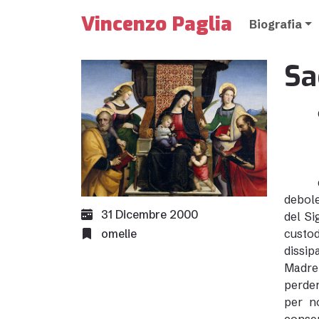
Vincenzo Paglia
Biografia
Sa
debole
31 Dicembre 2000
del Si
omelie
custod
dissip
Madre”
perder
per n