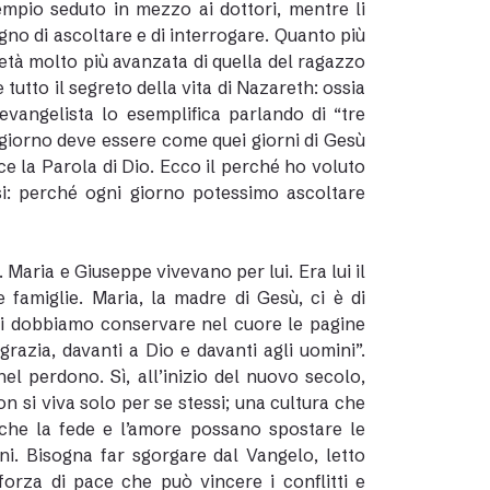
mpio seduto in mezzo ai dottori, mentre li
ogno di ascoltare e di interrogare. Quanto più
età molto più avanzata di quella del ragazzo
utto il segreto della vita di Nazareth: ossia
L’evangelista lo esemplifica parlando di “tre
ni giorno deve essere come quei giorni di Gesù
sce la Parola di Dio. Ecco il perché ho voluto
i: perché ogni giorno potessimo ascoltare
aria e Giuseppe vivevano per lui. Era lui il
 famiglie. Maria, la madre di Gesù, ci è di
i dobbiamo conservare nel cuore le pagine
razia, davanti a Dio e davanti agli uomini”.
l perdono. Sì, all’inizio del nuovo secolo,
on si viva solo per se stessi; una cultura che
 che la fede e l’amore possano spostare le
ni. Bisogna far sgorgare dal Vangelo, letto
orza di pace che può vincere i conflitti e