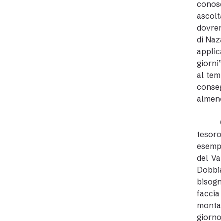
conosc
ascolt
dovrem
di Naz
applic
giorni
al tem
conseg
almeno
tesoro
esempi
del Va
Dobbia
bisogn
faccia
montag
giorno