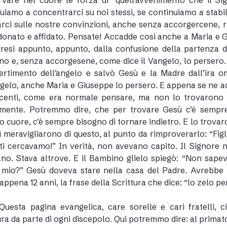
vare nel cuore le forza di “quell’avvenimento che il Sig
uiamo a concentrarci su noi stessi, se continuiamo a stabil
rci sulle nostre convinzioni, anche senza accorgercene, r
donato e affidato. Pensate! Accadde così anche a Maria e 
presi appunto, appunto, dalla confusione della partenza
o e, senza accorgesene, come dice il Vangelo, lo persero
vertimento dell’angelo e salvò Gesù e la Madre dall’ira o
ngelo, anche Maria e Giuseppe lo persero. E appena se ne acc
centi, come era normale pensare, ma non lo trovarono lì
mente. Potremmo dire, che per trovare Gesù c’è sempre b
o cuore, c’è sempre bisogno di tornare indietro. E lo trovar
si meravigliarono di questo, al punto da rimproverarlo: “Fig
 ti cercavamo!” In verità, non avevano capito. Il Signor
no. Stava altrove. E il Bambino glielo spiegò: “Non sape
mio?” Gesù doveva stare nella casa del Padre. Avrebbe po
appena 12 anni, la frase della Scrittura che dice: “lo zelo per
Questa pagina evangelica, care sorelle e cari fratelli, 
ura da parte di ogni discepolo. Qui potremmo dire: al primat