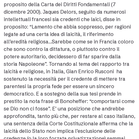
proposito della Carta dei Diritti Fondamentali (7
dicembre 2000). Jaques Delors, seguito da numerosi
intellettuali francesi sia credenti che laici, disse in
proposito: “Lamento che abbia soppresso, per ragioni
legate ad una certa idea di laicità, il riferimento
all’eredità religiosa…Sarebbe come se in Francia coloro
che sono contro la dittatura, o piuttosto contro il
potere autoritario, decidessero di far sparire dalla
storia Napoleone”. Tornando al tema del rapporto tra
laicità e religiose, in Italia, Gian Enrico Rusconi ha
sostenuto la necessità per il credente di mettere tra
parentesi la propria fede per essere un sincero
democratico. E a sostegno della sua tesi prende in
prestito la nota frase di Bonoheffer: “comportarsi come
se Dio non ci fosse”. E’ una posizione che andrebbe
approfondita, tanto più che, per restare al caso italiano,
una sentenza della Corte Costituzionale afferma che la
laicità dello Stato non implica l’esclusione delle
credenze (o la loro forzata privatizzazione) semmai