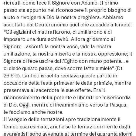
ricreati, come fece il Signore con Adamo. Il primo
passo sta appunto nel riconoscere il proprio bisogno di
aiuto e rivolgere a Dio la nostra preghiera. Abbiamo
ascoltato dal Deuteronomio quel che accadde a Israele:
“Gli egiziani ci maltrattarono, ci umiliarono e ci
imposero una dura schiavitù. Allora gridammo al
Signore… ascoltò la nostra voce, vide la nostra
umiliazione, la nostra miseria e la nostra oppressione; il
Signore ci fece uscire dall’Egitto con mano potente… e
ci diede questo paese, dove scorre latte e miele” (Dt
26,6-9). L’antico israelita recitava queste parole in
occasione della festa primaverile delle primizie, mentre
presentava al sacerdote le sue offerte. Era il
riconoscimento della potente e liberatrice misericordia
di Dio. Oggi, mentre ci incamminiamo verso la Pasqua,
le facciamo anche nostre.
Il Vangelo delle tentazioni apre tradizionalmente il
tempo quaresimale, anche se le tentazioni riferite dagli
evangelisti sono avvenute al termine dei quaranta giorni