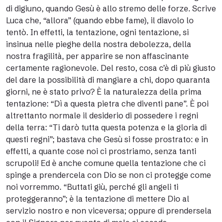
di digiuno, quando Gesù è allo stremo delle forze. Scrive
Luca che, “allora” (quando ebbe fame), il diavolo lo
tentò. In effetti, la tentazione, ogni tentazione, si
insinua nelle pieghe della nostra debolezza, della
nostra fragilità, per apparire se non affascinante
certamente ragionevole. Del resto, cosa c’è di più giusto
del dare la possibilità di mangiare a chi, dopo quaranta
giorni, ne è stato privo? È la naturalezza della prima
tentazione: “Dì a questa pietra che diventi pane”. È poi
altrettanto normale il desiderio di possedere i regni
della terra: “Ti darò tutta questa potenza e la gloria di
questi regni”; bastava che Gesù si fosse prostrato: e in
effetti, a quante cose noi ci prostriamo, senza tanti
scrupoli! Ed è anche comune quella tentazione che ci
spinge a prendercela con Dio se non ci protegge come
noi vorremmo. “Buttati giù, perché gli angeli ti
proteggeranno”; è la tentazione di mettere Dio al
servizio nostro e non viceversa; oppure di prendersela