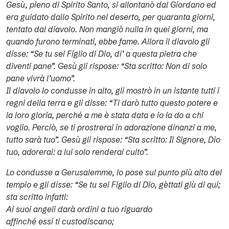
Gesù, pieno di Spirito Santo, si allontanò dal Giordano ed
era guidato dallo Spirito nel deserto, per quaranta giorni,
tentato dal diavolo. Non mangiò nulla in quei giorni, ma
quando furono terminati, ebbe fame. Allora il diavolo gli
disse: “Se tu sei Figlio di Dio, di’ a questa pietra che
diventi pane”. Gesù gli rispose: “Sta scritto: Non di solo
pane vivrà l’uomo”.
Il diavolo lo condusse in alto, gli mostrò in un istante tutti i
regni della terra e gli disse: “Ti darò tutto questo potere e
la loro gloria, perché a me è stata data e io la do a chi
voglio. Perciò, se ti prostrerai in adorazione dinanzi a me,
tutto sarà tuo”. Gesù gli rispose: “Sta scritto: Il Signore, Dio
tuo, adorerai: a lui solo renderai culto”.
Lo condusse a Gerusalemme, lo pose sul punto più alto del
tempio e gli disse: “Se tu sei Figlio di Dio, gèttati giù di qui;
sta scritto infatti:
Ai suoi angeli darà ordini a tuo riguardo
affinché essi ti custodiscano;