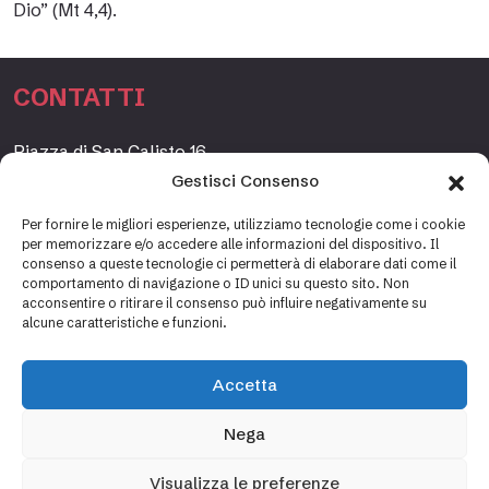
Dio” (Mt 4,4).
CONTATTI
Piazza di San Calisto 16,
00153 Roma, Italia
Gestisci Consenso
www.fondazioneetagrande.org
Per fornire le migliori esperienze, utilizziamo tecnologie come i cookie
per memorizzare e/o accedere alle informazioni del dispositivo. Il
consenso a queste tecnologie ci permetterà di elaborare dati come il
comportamento di navigazione o ID unici su questo sito. Non
SEGRETERIA
acconsentire o ritirare il consenso può influire negativamente su
alcune caratteristiche e funzioni.
+39 06 69887184
info@fondazioneetagrande.it
Accetta
Carlotta Tani, Paolo Mancinelli
Nega
Visualizza le preferenze