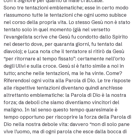
con il Signore per quanto di male ci accade.
Sono tre tentazioni emblematiche; esse in certo modo
riassumono tutte le tentazioni che ogni uomo subisce
nel corso della propria vita. Lo stesso Gesù non è stato
tentato solo in quel momento (già nel versetto
l’evangelista scrive che Gesù fu condotto dallo Spirito
nel deserto dove, per quaranta giorni, fu tentato dal
diavolo); e Luca nota che il tentatore si ritirò da Gesù
“per ritornare al tempo fissato”: certamente nell’orto
degli Ulivi e sulla croce. Gesù si è fatto simile a noi in
tutto; anche nelle tentazioni, ma le ha vinte. Come?
Riferendosi ogni volta alla Parola di Dio. Le tre risposte
alle rispettive tentazioni diventano quindi anch’esse
altrettanto emblematiche: la Parola di Dio è la nostra
forza; da deboli che siamo diventiamo vincitori del
maligno. In tal senso questo tempo quaresimale è
tempo opportuno per riscoprire la forza della Parola di
Dio nella nostra debole vita: davvero “non di solo pane
vive l’uomo, ma di ogni parola che esce dalla bocca di