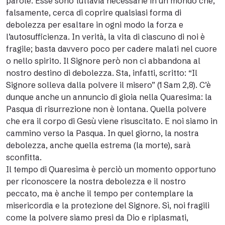
parole. Esse sono tuttavia necessarie in un mondo che,
falsamente, cerca di coprire qualsiasi forma di
debolezza per esaltare in ogni modo la forza e
l’autosufficienza. In verità, la vita di ciascuno di noi è
fragile; basta davvero poco per cadere malati nel cuore
o nello spirito. Il Signore però non ci abbandona al
nostro destino di debolezza. Sta, infatti, scritto: “Il
Signore solleva dalla polvere il misero” (1 Sam 2,8). C’è
dunque anche un annuncio di gioia nella Quaresima: la
Pasqua di risurrezione non è lontana. Quella polvere
che era il corpo di Gesù viene risuscitato. E noi siamo in
cammino verso la Pasqua. In quel giorno, la nostra
debolezza, anche quella estrema (la morte), sarà
sconfitta.
Il tempo di Quaresima è perciò un momento opportuno
per riconoscere la nostra debolezza e il nostro
peccato, ma è anche il tempo per contemplare la
misericordia e la protezione del Signore. Sì, noi fragili
come la polvere siamo presi da Dio e riplasmati,