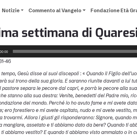
Notizie
Commento al Vangelo
Fondazione Età G
ima settimana di Quares
00:00
31-46
l tempo, Gesù disse ai suoi discepoli
: «
Quando il Figlio dell’uo
erà sul trono della sua gloria.
E saranno riunite davanti a lui tutt
 pastore separa le pecore dai capri, e porrà le pecore alla sua de
che stanno alla sua destra: Venite, benedetti del Padre mio, ric
fondazione del mondo. Perché io ho avuto fame e mi avete dato
; ero forestiero e mi avete ospitato, nudo e mi avete vestito, m
 a trovarmi. Allora i giusti gli risponderanno: Signore, quando 
a mangiare, assetato e ti abbiamo dato da bere? Quando ti abbi
 ti abbiamo vestito? E quando ti abbiamo visto ammalato o in ca