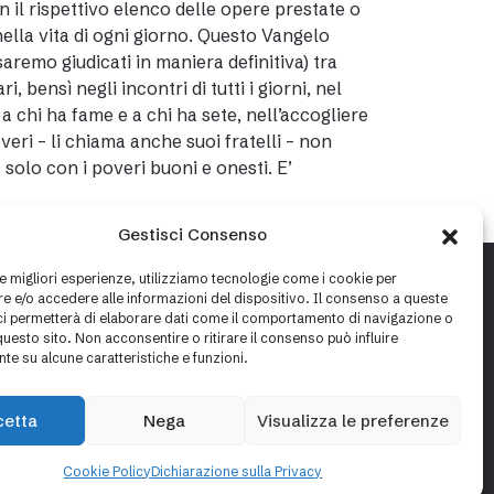
on il rispettivo elenco delle opere prestate o
i nella vita di ogni giorno. Questo Vangelo
aremo giudicati in maniera definitiva) tra
, bensì negli incontri di tutti i giorni, nel
a chi ha fame e a chi ha sete, nell’accogliere
eri – li chiama anche suoi fratelli – non
a solo con i poveri buoni e onesti. E’
Gestisci Consenso
le migliori esperienze, utilizziamo tecnologie come i cookie per
 e/o accedere alle informazioni del dispositivo. Il consenso a queste
ci permetterà di elaborare dati come il comportamento di navigazione o
questo sito. Non acconsentire o ritirare il consenso può influire
te su alcune caratteristiche e funzioni.
cetta
Nega
Visualizza le preferenze
Cookie policy
Privacy policy
Cookie Policy
Dichiarazione sulla Privacy