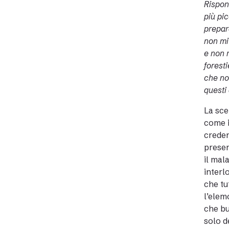
Rispond
più pic
prepar
non mi
e non 
foresti
che non
questi 
La sce
come i
creden
presen
il mal
interl
che tu
l’elem
che bu
solo d