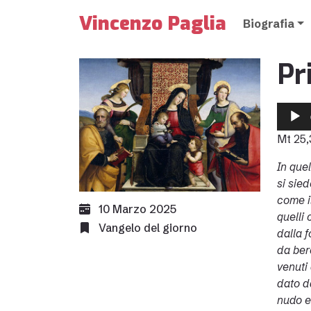
Vincenzo Paglia
Biografia
Pr
Audio
Player
Mt 25,
In que
si sied
come il
10 Marzo 2025
quelli 
Vangelo del giorno
dalla 
da bere
venuti
dato d
nudo e