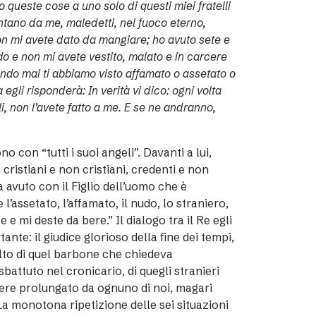
to queste cose a uno solo di questi miei fratelli
 lontano da me, maledetti, nel fuoco eterno,
non mi avete dato da mangiare; ho avuto sete e
do e non mi avete vestito, malato e in carcere
ando mai ti abbiamo visto affamato o assetato o
egli risponderà: In verità vi dico: ogni volta
li, non l’avete fatto a me. E se ne andranno,
 con “tutti i suoi angeli”. Davanti a lui,
cristiani e non cristiani, credenti e non
a avuto con il Figlio dell’uomo che è
l’assetato, l’affamato, il nudo, lo straniero,
 e mi deste da bere.” Il dialogo tra il Re egli
nte: il giudice glorioso della fine dei tempi,
olto di quel barbone che chiedeva
sbattuto nel cronicario, di quegli stranieri
sere prolungato da ognuno di noi, magari
La monotona ripetizione delle sei situazioni