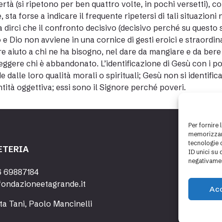
ertà (si ripetono per ben quattro volte, in pochi versetti), c
, sta forse a indicare il frequente ripetersi di tali situazion
a dirci che il confronto decisivo (decisivo perché su questo s
 e Dio non avviene in una cornice di gesti eroici e straordinari
e aiuto a chi ne ha bisogno, nel dare da mangiare e da bere 
eggere chi è abbandonato. L’identificazione di Gesù con i pov
e dalle loro qualità morali o spirituali; Gesù non si identific
ntità oggettiva; essi sono il Signore perché poveri.
Per fornire 
memorizzare
tecnologie 
ETERIA
ID unici su 
negativamen
6 69887184
fondazioneetagrande.it
Ac
ta Tani, Paolo Mancinelli