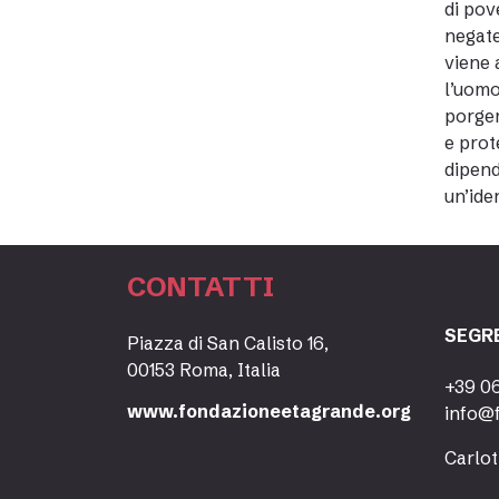
di pov
negate
viene 
l’uomo
porger
e prot
dipend
un’ide
CONTATTI
SEGR
Piazza di San Calisto 16,
00153 Roma, Italia
+39 0
www.fondazioneetagrande.org
info@
Carlot