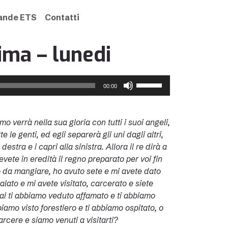
rande ETS
Contatti
ima – lunedi
Usa
00:00
i
tasti
freccia
mo verrà nella sua gloria con tutti i suoi angeli,
su/giù
e le genti, ed egli separerà gli uni dagli altri,
per
stra e i capri alla sinistra. Allora il re dirà a
aumentare
evete in eredità il regno preparato per voi fin
o
 da mangiare, ho avuto sete e mi avete dato
diminuire
alato e mi avete visitato, carcerato e siete
il
mai ti abbiamo veduto affamato e ti abbiamo
volume.
amo visto forestiero e ti abbiamo ospitato, o
rcere e siamo venuti a visitarti?