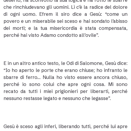
deserto, ha sconvolto la sua logica e ha rotto le sbarre
che rinchiudevano gli uomini. Lì c’è la radice del dolore
di ogni uomo. Efrem il siro dice a Gesù: “come un
povero e un miserabile sei sceso e hai sondato l’abisso
dei morti; e la tua misericordia è stata compensata,
perché hai visto Adamo condotto all’ovile”.
E in un altro antico testo, le Odi di Salomone, Gesù dice:
“Io ho aperto le porte che erano chiuse; ho infranto le
sbarre di ferro… Nulla ho visto essere ancora chiuso,
perché io sono colui che apre ogni cosa. Mi sono
recato da tutti i miei prigionieri per liberarti, perché
nessuno restasse legato e nessuno che legasse”.
Gesù è sceso agli inferi, liberando tutti, perché lui apre