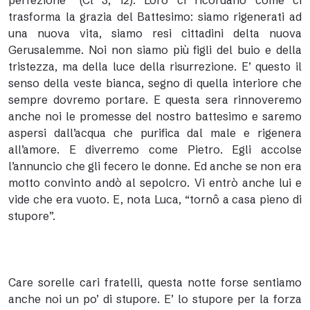
perfezione” (Cl 3, 12). Loro ci ricordano come ci
trasforma la grazia del Battesimo: siamo rigenerati ad
una nuova vita, siamo resi cittadini delta nuova
Gerusalemme. Noi non siamo più figli del buio e della
tristezza, ma della luce della risurrezione. E’ questo il
senso della veste bianca, segno di quella interiore che
sempre dovremo portare. E questa sera rinnoveremo
anche noi le promesse del nostro battesimo e saremo
aspersi dall’acqua che purifica dal male e rigenera
all’amore. E diverremo come Pietro. Egli accolse
l’annuncio che gli fecero le donne. Ed anche se non era
motto convinto andò al sepolcro. Vi entrò anche lui e
vide che era vuoto. E, nota Luca, “tornô a casa pieno di
stupore”.
Care sorelle cari fratelli, questa notte forse sentiamo
anche noi un po’ di stupore. E’ lo stupore per la forza