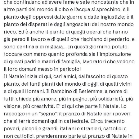
che continuano ad avere fame e sete nonostante che in
altre parti del mondo il cibo e l’acqua si sprechino; è il
pianto degli oppressi dalle guerre e dalle ingiustizie; è il
pianto dei disperati e degli angosciati del nostro mondo
ricco. Ed è anche il pianto di quegli operai che hanno
già perso il lavoro e di quelli che rischiano di perderlo, e
sono centinaia di migliaia… In questi giorni ho potuto
toccare con mano quanto profonda sia l’implorazione
di questi padri e madri di famiglia, lavoratori che vedono
il loro domani messo in pericolo!
Il Natale inizia di qui, cari amici, dall’ascolto di questo
pianto, dei tanti pianti del mondo di oggi, di quelli vicini
e di quelli lontani. Il Bambino di Betlemme, a nome di
tutti, chiede più amore, più impegno, più solidarietà, più
visione, più creatività. E’ di qui che parte il Natale. Lo
raccolgo in un “segno”: il pranzo di Natale per i poveri
che si terrà domani qui in cattedrale. Circa trecento
poveri, piccoli e grandi, italiani e stranieri, cattolici e
non cattolici, prenderanno parte al pranzo di Natale in