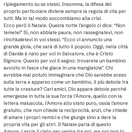
ripiegamento su se stessi. Insomma, la difesa del
proprio particolare diviene sempre la regola di vita per
tutti. Ma in tal modo soccombiamo alla crisi.
Ecco però il Natale. Questa notte l’angelo ci dice: “Non
temete!” Sì, non abbiate paura, non rassegnatevi, non
rinchiudetevi in voi stessi. “Ecco vi annuncio una
grande gioia, che sarà di tutto il popolo. Oggi, nella città
di Davide è nato per voi in Salvatore, che è Cristo
Signore. Questo per voi il segno: troverete un bambino
avvolto in fasce che giace in una mangiatoia”. Chi
avrebbe mai potuto immaginare che Dio sarebbe sceso
sulla terra e apparso come un bambino, il più debole tra
tutte le creature? Cari amici, Dio appare debole perché
emergesse in tutta la sua forza l’Amore, quello con la
lettera maiuscola, l’Amore allo stato puro, ossia l’amore
gratuito, che non chiede la reciprocità, anzi, che chiede
di amare i propri nemici e che giunge sino a dare la
propria vita per gli altri. Il Natale parla di questo
Amore. Lascia il cielo per venire tra noi, ma noi non lo