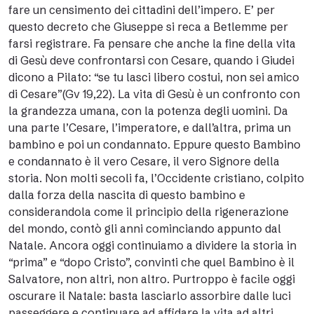
fare un censimento dei cittadini dell’impero. E’ per
questo decreto che Giuseppe si reca a Betlemme per
farsi registrare. Fa pensare che anche la fine della vita
di Gesù deve confrontarsi con Cesare, quando i Giudei
dicono a Pilato: “se tu lasci libero costui, non sei amico
di Cesare”(Gv 19,22). La vita di Gesù è un confronto con
la grandezza umana, con la potenza degli uomini. Da
una parte l’Cesare, l’imperatore, e dall’altra, prima un
bambino e poi un condannato. Eppure questo Bambino
e condannato è il vero Cesare, il vero Signore della
storia. Non molti secoli fa, l’Occidente cristiano, colpito
dalla forza della nascita di questo bambino e
considerandola come il principio della rigenerazione
del mondo, contò gli anni cominciando appunto dal
Natale. Ancora oggi continuiamo a dividere la storia in
“prima” e “dopo Cristo”, convinti che quel Bambino è il
Salvatore, non altri, non altro. Purtroppo è facile oggi
oscurare il Natale: basta lasciarlo assorbire dalle luci
passeggere e continuare ad affidare la vita ad altri