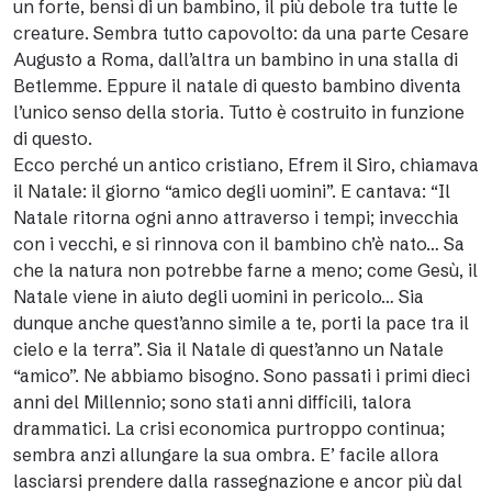
un forte, bensì di un bambino, il più debole tra tutte le
creature. Sembra tutto capovolto: da una parte Cesare
Augusto a Roma, dall’altra un bambino in una stalla di
Betlemme. Eppure il natale di questo bambino diventa
l’unico senso della storia. Tutto è costruito in funzione
di questo.
Ecco perché un antico cristiano, Efrem il Siro, chiamava
il Natale: il giorno “amico degli uomini”. E cantava: “Il
Natale ritorna ogni anno attraverso i tempi; invecchia
con i vecchi, e si rinnova con il bambino ch’è nato… Sa
che la natura non potrebbe farne a meno; come Gesù, il
Natale viene in aiuto degli uomini in pericolo… Sia
dunque anche quest’anno simile a te, porti la pace tra il
cielo e la terra”. Sia il Natale di quest’anno un Natale
“amico”. Ne abbiamo bisogno. Sono passati i primi dieci
anni del Millennio; sono stati anni difficili, talora
drammatici. La crisi economica purtroppo continua;
sembra anzi allungare la sua ombra. E’ facile allora
lasciarsi prendere dalla rassegnazione e ancor più dal