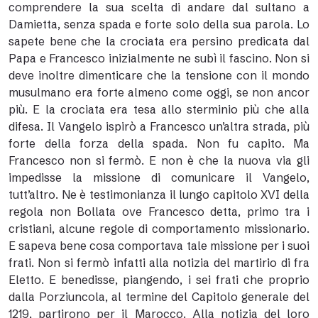
comprendere la sua scelta di andare dal sultano a
Damietta, senza spada e forte solo della sua parola. Lo
sapete bene che la crociata era persino predicata dal
Papa e Francesco inizialmente ne subì il fascino. Non si
deve inoltre dimenticare che la tensione con il mondo
musulmano era forte almeno come oggi, se non ancor
più. E la crociata era tesa allo sterminio più che alla
difesa. Il Vangelo ispirò a Francesco un’altra strada, più
forte della forza della spada. Non fu capito. Ma
Francesco non si fermò. E non è che la nuova via gli
impedisse la missione di comunicare il Vangelo,
tutt’altro. Ne è testimonianza il lungo capitolo XVI della
regola non Bollata ove Francesco detta, primo tra i
cristiani, alcune regole di comportamento missionario.
E sapeva bene cosa comportava tale missione per i suoi
frati. Non si fermò infatti alla notizia del martirio di fra
Eletto. E benedisse, piangendo, i sei frati che proprio
dalla Porziuncola, al termine del Capitolo generale del
1219, partirono per il Marocco. Alla notizia del loro