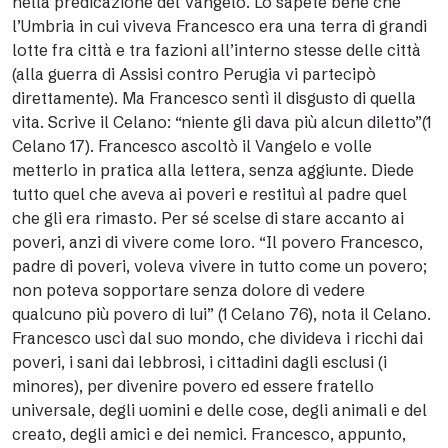
nella predicazione del Vangelo. Lo sapete bene che
l’Umbria in cui viveva Francesco era una terra di grandi
lotte fra città e tra fazioni all’interno stesse delle città
(alla guerra di Assisi contro Perugia vi partecipò
direttamente). Ma Francesco sentì il disgusto di quella
vita. Scrive il Celano: “niente gli dava più alcun diletto”(1
Celano 17). Francesco ascoltò il Vangelo e volle
metterlo in pratica alla lettera, senza aggiunte. Diede
tutto quel che aveva ai poveri e restituì al padre quel
che gli era rimasto. Per sé scelse di stare accanto ai
poveri, anzi di vivere come loro. “Il povero Francesco,
padre di poveri, voleva vivere in tutto come un povero;
non poteva sopportare senza dolore di vedere
qualcuno più povero di lui” (1 Celano 76), nota il Celano.
Francesco uscì dal suo mondo, che divideva i ricchi dai
poveri, i sani dai lebbrosi, i cittadini dagli esclusi (i
minores), per divenire povero ed essere fratello
universale, degli uomini e delle cose, degli animali e del
creato, degli amici e dei nemici. Francesco, appunto,