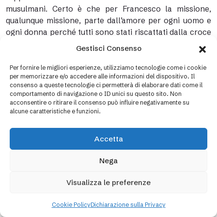
musulmani. Certo è che per Francesco la missione,
qualunque missione, parte dall’amore per ogni uomo e
ogni donna perché tutti sono stati riscattati dalla croce
del Signore. Questa fraternità non sarebbe piena se
Gestisci Consenso
non si dirigesse anche verso tutte le creature. Il
rapporto di Francesco con la natura, con il fuoco, con
Per fornire le migliori esperienze, utilizziamo tecnologie come i cookie
per memorizzare e/o accedere alle informazioni del dispositivo. Il
gli uccelli, con gli animali, non è un rapporto di
consenso a queste tecnologie ci permetterà di elaborare dati come il
possesso ma di convivenza e di fraternità. Tutto ciò non
comportamento di navigazione o ID unici su questo sito. Non
nasce da una sorta di romanticismo. Si radica in una
acconsentire o ritirare il consenso può influire negativamente su
alcune caratteristiche e funzioni.
povertà vissuta come forma di vita e atteggiamento di
rispetto e di devozione nei confronti dell’intera
creazione. Per Francesco, la povertà che viene dal
Accetta
Vangelo sfocia in una immensa libertà e nel godimento
disinteressato di tutte le cose. E questa è la pace.
Nega
Visualizza le preferenze
Come si può intuire non stiamo davanti ad una
questione etica, ma ad un atteggiamento
Cookie Policy
Dichiarazione sulla Privacy
profondamente evangelico. Non si tratta