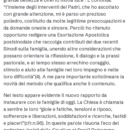
grande bellezza e offerto molta luce”. E continua:
“l’insieme degli interventi dei Padri, che ho ascoltato
con grande attenzione, mi è parso un prezioso
poliedro, costituito da molte legittime preoccupazioni e
da domande oneste e sincere. Perciò ho ritenuto
opportuno redigere una Esortazione Apostolica
postsinodale che raccolga contributi dei due recenti
Sinodi sulla famiglia, unendo altre considerazioni che
possano orientare la riflessione, il dialogo e la prassi
pastorale, e al tempo stesso arrechino coraggio,
stimolo e aiuto alle famiglie nel loro impegno e nelle
loro difficoltà”(4). A me pare importante sottolineare la
novità del metodo che qualifica anche il contenuto.
Nel testo appare evidente il nuovo rapporto da
instaurare con le famiglie di oggi. La Chiesa è chiamata
a sentire le loro “gioie e fatiche, tensioni e riposo,
sofferenze e liberazioni, soddisfazioni e ricerche, fastidi
e piaceri”(cfr.n.96). In queste parole risuona l’eco del