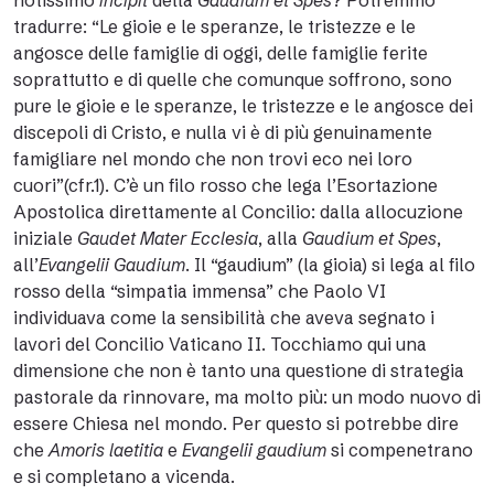
notissimo
incipit
della
Gaudium et Spes
? Potremmo
tradurre: “Le gioie e le speranze, le tristezze e le
angosce delle famiglie di oggi, delle famiglie ferite
soprattutto e di quelle che comunque soffrono, sono
pure le gioie e le speranze, le tristezze e le angosce dei
discepoli di Cristo, e nulla vi è di più genuinamente
famigliare nel mondo che non trovi eco nei loro
cuori”(cfr.1). C’è un filo rosso che lega l’Esortazione
Apostolica direttamente al Concilio: dalla allocuzione
iniziale
Gaudet Mater Ecclesia
, alla
Gaudium et Spes
,
all’
Evangelii Gaudium
. Il “gaudium” (la gioia) si lega al filo
rosso della “simpatia immensa” che Paolo VI
individuava come la sensibilità che aveva segnato i
lavori del Concilio Vaticano II. Tocchiamo qui una
dimensione che non è tanto una questione di strategia
pastorale da rinnovare, ma molto più: un modo nuovo di
essere Chiesa nel mondo. Per questo si potrebbe dire
che
Amoris laetitia
e
Evangelii gaudium
si compenetrano
e si completano a vicenda.