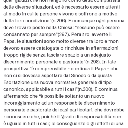
quei “giudizi che non tengono conto della complessità
delle diverse situazioni, ed è necessario essere attenti
al modo in cui le persone vivono e soffrono a motivo
della loro condizione”(n.296). E comunque ogni persona
deve trovare posto nella Chiesa: “nessuno può essere
condannato per sempre”(297). Peraltro, avverte il
Papa, le situazioni sono molto diverse tra loro e “non
devono essere catalogate o rinchiuse in affermazioni
troppo rigide senza lasciare spazio a un adeguato
discernimento personale e pastorale”(n.298). In tale
prospettiva “è comprensibile – continua il Papa – che
non ci si dovesse aspettare dal Sinodo o da questa
Esortazione una nuova normativa generale di tipo
canonico, applicabile a tutti i casi”(n.300). E continua
affermando che “è possibile soltanto un nuovo
incoraggiamento ad un responsabile discernimento
personale e pastorale dei casi particolari, che dovrebbe
riconoscere che, poiché il ‘grado di responsabilità non
è uguale in tutti i casi’, le conseguenze o gli effetti di una