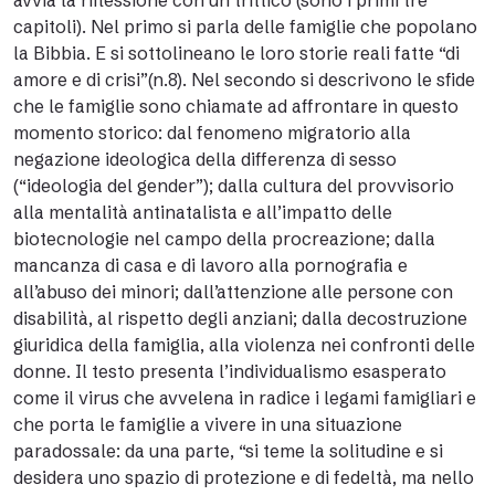
avvia la riflessione con un trittico (sono i primi tre
capitoli). Nel primo si parla delle famiglie che popolano
la Bibbia. E si sottolineano le loro storie reali fatte “di
amore e di crisi”(n.8). Nel secondo si descrivono le sfide
che le famiglie sono chiamate ad affrontare in questo
momento storico: dal fenomeno migratorio alla
negazione ideologica della differenza di sesso
(“ideologia del gender”); dalla cultura del provvisorio
alla mentalità antinatalista e all’impatto delle
biotecnologie nel campo della procreazione; dalla
mancanza di casa e di lavoro alla pornografia e
all’abuso dei minori; dall’attenzione alle persone con
disabilità, al rispetto degli anziani; dalla decostruzione
giuridica della famiglia, alla violenza nei confronti delle
donne. Il testo presenta l’individualismo esasperato
come il virus che avvelena in radice i legami famigliari e
che porta le famiglie a vivere in una situazione
paradossale: da una parte, “si teme la solitudine e si
desidera uno spazio di protezione e di fedeltà, ma nello