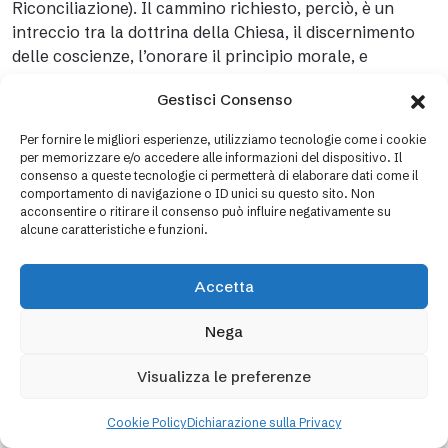
Riconciliazione). Il cammino richiesto, perciò, è un
intreccio tra la dottrina della Chiesa, il discernimento
delle coscienze, l’onorare il principio morale, e
custodire la comunione.
Gestisci Consenso
In questa linea di discernimento e integrazione il Papa –
Per fornire le migliori esperienze, utilizziamo tecnologie come i cookie
accogliendo ciò che i vescovi hanno chiesto – esorta a
per memorizzare e/o accedere alle informazioni del dispositivo. Il
“discernere quali delle diverse forme di esclusione
consenso a queste tecnologie ci permetterà di elaborare dati come il
attualmente praticate in ambito liturgico, pastorale,
comportamento di navigazione o ID unici su questo sito. Non
acconsentire o ritirare il consenso può influire negativamente su
educativo e istituzionale possano essere
alcune caratteristiche e funzioni.
superate”(n.299). Si tratta delle sette forme di
esclusione: incarico di padrino; lettore; ministro
Accetta
straordinario dell’eucaristia; insegnante di religione;
catechista per la prima comunione e per la cresima;
Nega
membro del consiglio pastorale diocesano e
parrocchiale; testimone di nozze (sconsigliato, ma non
Visualizza le preferenze
impedito). L’intento è esplicito: “Essi (i divorziati
risposati) non solo non devono sentirsi scomunicati, ma
Cookie Policy
Dichiarazione sulla Privacy
possono vivere e maturare come membra vive della