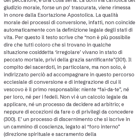
del peccatore, è una cosa seria. La dottrina cattolica del
giudizio morale, forse un po’ trascurata, viene rimessa
in onore dalla Esortazione Apostolica. La qualità
morale dei processi di conversione, infatti, non coincide
automaticamente con la definizione legale degli stati di
vita. Per questo il testo scrive che “non è più possibile
dire che tutti coloro che si trovano in qualche
situazione cosiddetta ‘irregolare’ vivano in stato di
peccato mortale, privi della grazia santificante”(301). Il
compito dei sacerdoti, in particolare, ma non solo, è
indirizzato perciò ad accompagnare in questo percorso
ecclesiale di conversione e di integrazione di cui il
vescovo è il primo responsabile: niente “fai-da-te”, né
per loro, né per i fedeli. Non vi è un calcolo legale da
applicare, né un processo da decidere ad arbitrio; e
neppure di eccezioni da fare o di privilegi da concedere
(300). E’ un processo di discernimento che si iscrive in
un cammino di coscienza, legato al “foro interno”
(direzione spirituale e sacramento della