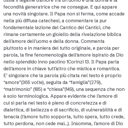
ossia il legame d’amore tra un uomo e una donna e la
fecondità generatrice che ne consegue. E qui appare
una novità singolare. Il Papa non si ferma, come accade
nella più diffusa catechesi, a commentare la pur
fondamentale lezione del Cantico dei Cantici, che
rimane certamente un gioiello della rivelazione biblica
dell’amore dell’uomo e della donna. Commenta
piuttosto e in maniera del tutto originale, e parola per
parola, la fine fenomenologia dell’amore ispirato da Dio
nello splendido inno paolino 1Corinzi 13. Il Papa parla
dell’amore in chiave tutt’altro che mistica e romantica.
E’ singolare che la parola più citata nel testo è proprio
“amore”(365 volte), seguita da “famiglia”(279),
“matrimonio” (185) e “chiesa”(149), una sequenza che non
è solo terminologica. Appare evidente che l’amore di
cui si parla nel testo è pieno di concretezza e di
dialettica, di bellezza e di sacrificio, di vulnerabilità e di
tenacia (l’amore tutto sopporta, tutto spera, tutto crede,
tutto perdona, non cede mai…). Insomma, l’amore di Dio