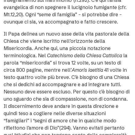
insegnamento sul matrimonio”(n.292). C’è qui l’ansia
evangelica di non spegnere il lucignolo fumigante (cfr.
Mt.12,20). Ogni “seme di famiglia” – si potrebbe dire –
ovunque ci sia, va accompagnato e fatto crescere.
Il Papa delinea un nuovo asse della vita pastorale della
Chiesa che viene iscritto nell’orizzonte della
Misericordia. Anche qui, una piccola notazione
terminologica. Nel
Catechismo della Chiesa Cattolica
la
parola “misericordia” si trova 12 volte, su un testo di
circa 800 pagine, mentre nell’
Amoris laetitia
41 volte in
testo quattro volte più breve. C’è bisogno di una Chiesa
che si dedichi ad accompagnare e ad integrare tutti.
Nessuno deve essere escluso. Per questo c’è bisogno di
uno sguardo che sia di compassione, non di condanna.
Il discernimento deve andare in questa direzione e
quindi teso a cogliere nelle diverse situazioni
“famigliari” i “segni di amore che in qualche modo
riflettono l’amore di Dio”(294). Vanno evitati pertanto