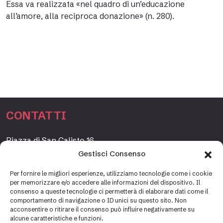
Essa va realizzata «nel quadro di un’educazione
all’amore, alla reciproca donazione» (n. 280).
CONTATTI
Piazza di San Calisto 16,
00153 Roma, Italia
Gestisci Consenso
www.fondazioneetagrande.org
Per fornire le migliori esperienze, utilizziamo tecnologie come i cookie
per memorizzare e/o accedere alle informazioni del dispositivo. Il
consenso a queste tecnologie ci permetterà di elaborare dati come il
comportamento di navigazione o ID unici su questo sito. Non
SEGRETERIA
acconsentire o ritirare il consenso può influire negativamente su
alcune caratteristiche e funzioni.