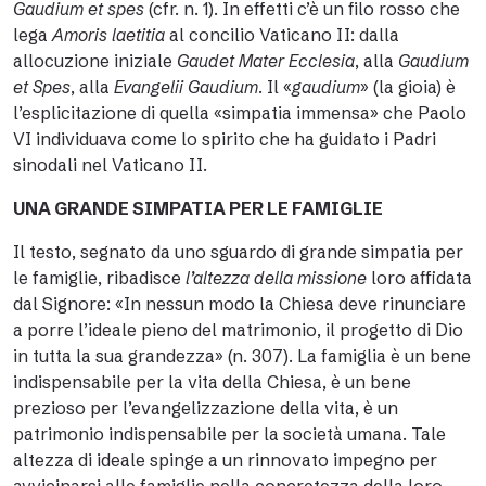
Gaudium et spes
(cfr. n. 1). In effetti c’è un filo rosso che
lega
Amoris laetitia
al concilio Vaticano II: dalla
allocuzione iniziale
Gaudet Mater Ecclesia
, alla
Gaudium
et Spes
, alla
Evangelii Gaudium
. Il «
gaudium
» (la gioia) è
l’esplicitazione di quella «simpatia immensa» che Paolo
VI individuava come lo spirito che ha guidato i Padri
sinodali nel Vaticano II.
UNA GRANDE SIMPATIA PER LE FAMIGLIE
Il testo, segnato da uno sguardo di grande simpatia per
le famiglie, ribadisce
l’altezza della missione
loro affidata
dal Signore: «In nessun modo la Chiesa deve rinunciare
a porre l’ideale pieno del matrimonio, il progetto di Dio
in tutta la sua grandezza» (n. 307). La famiglia è un bene
indispensabile per la vita della Chiesa, è un bene
prezioso per l’evangelizzazione della vita, è un
patrimonio indispensabile per la società umana. Tale
altezza di ideale spinge a un rinnovato impegno per