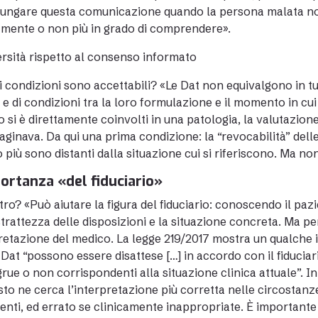
lungare questa comunicazione quando la persona malata non
amente o non più in grado di comprendere».
ersità rispetto al consenso informato
i condizioni sono accettabili? «Le Dat non equivalgono in tu
e di condizioni tra la loro formulazione e il momento in cui 
 si è direttamente coinvolti in una patologia, la valutazion
aginava. Da qui una prima condizione: la “revocabilità” dell
 più sono distanti dalla situazione cui si riferiscono. Ma no
ortanza «del fiduciario»
tro? «Può aiutare la figura del fiduciario: conoscendo il paz
astrattezza delle disposizioni e la situazione concreta. Ma p
retazione del medico. La legge 219/2017 mostra un qualche
 Dat “possono essere disattese […] in accordo con il fiduci
rue o non corrispondenti alla situazione clinica attuale”. In
sto ne cerca l’interpretazione più corretta nelle circostanze
enti, ed errato se clinicamente inappropriate. È importante