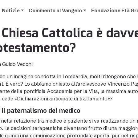
Notizie
Commento al Vangelo
Fondazione Età G
 Chiesa Cattolica è davve
otestamento?
n Guido Vecchi
o un’indagine condotta in Lombardia, molti ritengono che la
at. È vero? Lo abbiamo chiesto all’arcivescovo Vincenzo P
ente della pontificia Accademia per la Vita, la massima auto
 delle «Dichiarazioni anticipate di trattamento»?
 il paternalismo del medico
 nella relazione tra medico e paziente si va realizzando un 
. Le decisioni terapeutiche diventano frutto di una maggiore
de quindi una comunicazione profonda e aperta, pur nel risp