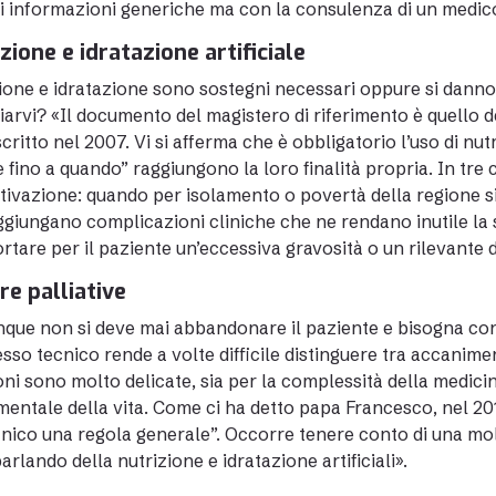
i informazioni generiche ma con la consulenza di un medico 
zione e idratazione artificiale
ione e idratazione sono sostegni necessari oppure si danno c
iarvi? «Il documento del magistero di riferimento è quello 
scritto nel 2007. Vi si afferma che è obbligatorio l’uso di nutr
 e fino a quando” raggiungono la loro finalità propria. In tre
tivazione: quando per isolamento o povertà della regione s
giungano complicazioni cliniche che ne rendano inutile l
tare per il paziente un’eccessiva gravosità o un rilevante di
re palliative
ue non si deve mai abbandonare il paziente e bisogna conti
sso tecnico rende a volte difficile distinguere tra accanime
oni sono molto delicate, sia per la complessità della medicina
entale della vita. Come ci ha detto papa Francesco, nel 201
ico una regola generale”. Occorre tenere conto di una mol
parlando della nutrizione e idratazione artificiali».