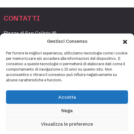
CONTATTI
Piazza di San Calisto 16,
00153 Roma, Italia
Gestisci Consenso
www.fondazioneetagrande.org
Per fornire le migliori esperienze, utilizziamo tecnologie come i cookie
per memorizzare e/o accedere alle informazioni del dispositivo. Il
consenso a queste tecnologie ci permetterà di elaborare dati come il
comportamento di navigazione o ID unici su questo sito. Non
SEGRETERIA
acconsentire o ritirare il consenso può influire negativamente su
alcune caratteristiche e funzioni.
+39 06 69887184
info@fondazioneetagrande.it
Accetta
Carlotta Tani, Paolo Mancinelli
Nega
Visualizza le preferenze