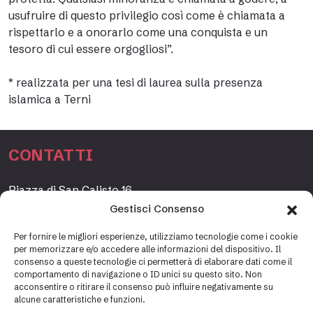
usufruire di questo privilegio così come è chiamata a
rispettarlo e a onorarlo come una conquista e un
tesoro di cui essere orgogliosi”.
* realizzata per una tesi di laurea sulla presenza
islamica a Terni
CONTATTI
Piazza di San Calisto 16,
00153 Roma, Italia
Gestisci Consenso
www.fondazioneetagrande.org
Per fornire le migliori esperienze, utilizziamo tecnologie come i cookie
per memorizzare e/o accedere alle informazioni del dispositivo. Il
consenso a queste tecnologie ci permetterà di elaborare dati come il
comportamento di navigazione o ID unici su questo sito. Non
SEGRETERIA
acconsentire o ritirare il consenso può influire negativamente su
alcune caratteristiche e funzioni.