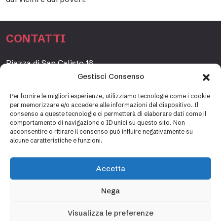
CONTATTI
Piazza di San Calisto 16,
00153 Roma, Italia
Gestisci Consenso
www.fondazioneetagrande.org
Per fornire le migliori esperienze, utilizziamo tecnologie come i cookie
per memorizzare e/o accedere alle informazioni del dispositivo. Il
consenso a queste tecnologie ci permetterà di elaborare dati come il
comportamento di navigazione o ID unici su questo sito. Non
SEGRETERIA
acconsentire o ritirare il consenso può influire negativamente su
alcune caratteristiche e funzioni.
+39 06 69887184
info@fondazioneetagrande.it
Accetta
Carlotta Tani, Paolo Mancinelli
Nega
Visualizza le preferenze