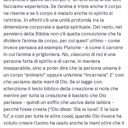
facciamo esperienza. Se l’anima è triste anche il corpo
ne risente e se il corpo è malato anche lo spirito si
rattrista. In effetti c’è una unità profonda tra la
dimensione corporale e quella spirituale. Del resto, nel
pensiero della Bibbia non c’è quella concezione che fa
dividere l’anima da corpo, per cui quest’ ultimo – come
invece pensava ad esempio Platone – è come il carcere
in cui l’anima è prigioniera. No, ciascuno di noi è una
persona fatta di spirito e di carne, in maniera
inseparabile, sino a poter dire che la persona umana è
un corpo “animato” oppure un’anima “incarnata”. E’ così
che usciamo dalle mani di Dio. Se si legge con
attenzione il testo biblico della creazione si nota che
mentre per tutta la creazione è bastato che Dio
parlasse – quindi un soffio che usciva dalle labbra –
perché fosse creata (“Dio disse: ‘Sia la luce!’. E la luce
fu”, e così per tutte le altre cose), quando Dio invece ha
voluto creare l’uomo ha usato anche le mani oltre che il