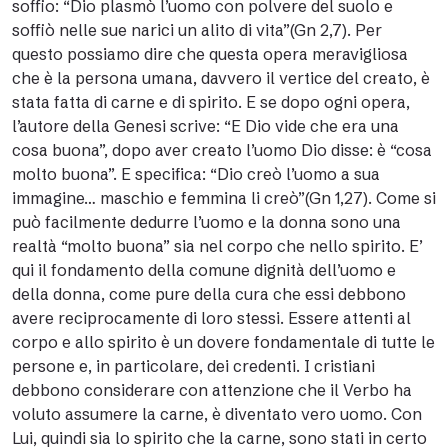
soffio: “Dio plasmò l’uomo con polvere del suolo e
soffiò nelle sue narici un alito di vita”(Gn 2,7). Per
questo possiamo dire che questa opera meravigliosa
che è la persona umana, davvero il vertice del creato, è
stata fatta di carne e di spirito. E se dopo ogni opera,
l’autore della Genesi scrive: “E Dio vide che era una
cosa buona”, dopo aver creato l’uomo Dio disse: è “cosa
molto buona”. E specifica: “Dio creò l’uomo a sua
immagine… maschio e femmina li creò”(Gn 1,27). Come si
può facilmente dedurre l’uomo e la donna sono una
realtà “molto buona” sia nel corpo che nello spirito. E’
qui il fondamento della comune dignità dell’uomo e
della donna, come pure della cura che essi debbono
avere reciprocamente di loro stessi. Essere attenti al
corpo e allo spirito è un dovere fondamentale di tutte le
persone e, in particolare, dei credenti. I cristiani
debbono considerare con attenzione che il Verbo ha
voluto assumere la carne, è diventato vero uomo. Con
Lui, quindi sia lo spirito che la carne, sono stati in certo