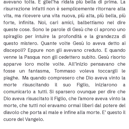
avevano tolta. E gliel’ha ridata più bella di prima. La
risurrezione infatti non è semplicemente ritornare alla
vita, ma ricevere una vita nuova, più alta, più bella, più
forte, infinita. Noi, cari amici, balbettiamo nel dire
queste cose. Sono le parole di Gesù che ci aprono uno
spiraglio per intuire la profondità e la grandezza di
questo mistero. Quante volte Gesù lo aveva detto ai
discepoli? Eppure non gli avevano creduto. E quando
venne la Pasqua non gli cedettero subito. Gesù risorto
apparve loro molte volte. All’inizio pensavano che
fosse un fantasma, Tommaso voleva toccargli le
piaghe. Ma quando compresero che Dio aveva vinto la
morte risuscitando il suo Figlio, iniziarono a
comunicarlo a tutti. Si sparsero ovunque per dire che
Dio aveva risuscitato il Figlio, che l’amore aveva vinto la
morte, che tutti noi eravamo ormai liberi dal potere del
diavolo che porta al male e infine alla morte. E’ questo il
cuore del Vangelo.