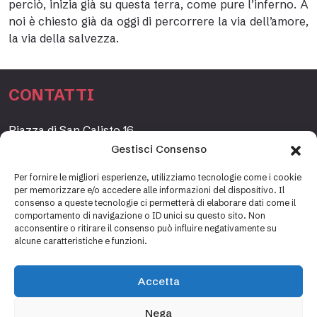
perciò, inizia già su questa terra, come pure l’inferno. A
noi è chiesto già da oggi di percorrere la via dell’amore,
la via della salvezza.
CONTATTI
Piazza di San Calisto 16,
00153 Roma, Italia
Gestisci Consenso
www.fondazioneetagrande.org
Per fornire le migliori esperienze, utilizziamo tecnologie come i cookie
per memorizzare e/o accedere alle informazioni del dispositivo. Il
consenso a queste tecnologie ci permetterà di elaborare dati come il
comportamento di navigazione o ID unici su questo sito. Non
SEGRETERIA
acconsentire o ritirare il consenso può influire negativamente su
alcune caratteristiche e funzioni.
+39 06 69887184
info@fondazioneetagrande.it
Accetta
Carlotta Tani, Paolo Mancinelli
Nega