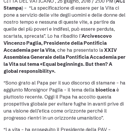
CITTÀ DEL VATICANO , 25 giugno, 2018 / 2:00 PM (
ACI
Stampa
) – “La specificazione di essere per la Vita ci
pone a servizio delle vite degli uomini e delle donne del
nostro tempo e nessuna di queste vite, a partire da
quelle dei più poveri e indifesi, può essere perduta,
scartata, sprecata”. Lo ha ribadito l’
Arcivescovo
Vincenzo Paglia, Presidente della Pontificia
Accademia per la Vita
, che ha presentato la
XXIV
Assemblea Generale della Pontificia Accademia per
la Vita sul tema «Equal beginnings. But then? A
global responsibility».
“
Sono grato al Papa per il suo discorso di stamane
– ha
aggiunto Monsignor Paglia – il tema della
bioetica
è
piuttosto recente. Oggi il Papa ha accolto questa
prospettiva globale per evitare fughe in avanti prive di
una visione dell’etica come orizzonte perché il
progresso rientri in un orizzonte umanistico”.
“La vita – ha proseguito il Presidente della PAV –