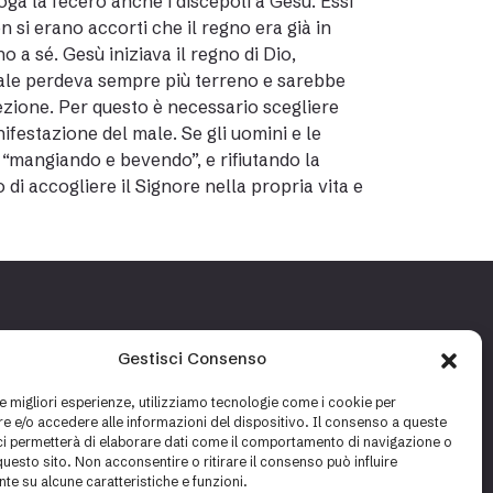
ga la fecero anche i discepoli a Gesù. Essi
n si erano accorti che il regno era già in
 a sé. Gesù iniziava il regno di Dio,
male perdeva sempre più terreno e sarebbe
ezione. Per questo è necessario scegliere
festazione del male. Se gli uomini e le
 “mangiando e bevendo”, e rifiutando la
 di accogliere il Signore nella propria vita e
Gestisci Consenso
le migliori esperienze, utilizziamo tecnologie come i cookie per
 e/o accedere alle informazioni del dispositivo. Il consenso a queste
ci permetterà di elaborare dati come il comportamento di navigazione o
questo sito. Non acconsentire o ritirare il consenso può influire
te su alcune caratteristiche e funzioni.
Cookie policy
Privacy policy