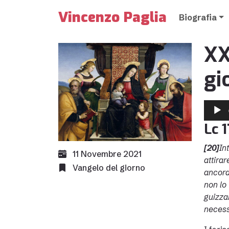
Vincenzo Paglia
Biografia
XX
gi
Audio
Player
Lc 
[20]
In
11 Novembre 2021
attirar
Vangelo del giorno
ancora
non lo
guizzan
necess