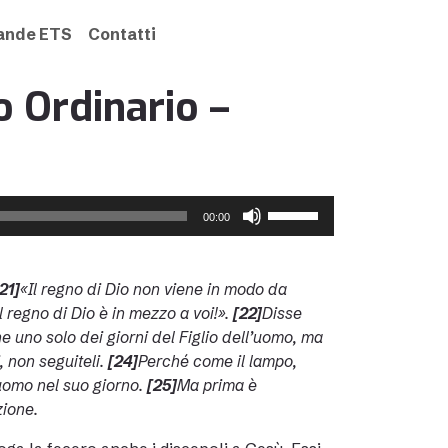
rande ETS
Contatti
 Ordinario –
Usa
00:00
i
tasti
freccia
21]
«Il regno di Dio non viene in modo da
su/giù
il regno di Dio è in mezzo a voi!».
[22]
Disse
per
 uno solo dei giorni del Figlio dell’uomo, ma
aumentare
, non seguiteli.
[24]
Perché come il lampo,
o
l’uomo nel suo giorno.
[25]
Ma prima è
diminuire
zione.
il
volume.