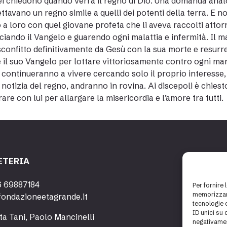
sei chiedono quando verrà il regno di Dio. Una domanda analo
ettavano un regno simile a quelli dei potenti della terra. E no
a loro con quel giovane profeta che li aveva raccolti attorno
iando il Vangelo e guarendo ogni malattia e infermità. Il 
sconfitto definitivamente da Gesù con la sua morte e resurr
 il suo Vangelo per lottare vittoriosamente contro ogni mani
continueranno a vivere cercando solo il proprio interesse,
notizia del regno, andranno in rovina. Ai discepoli è chiesto
rare con lui per allargare la misericordia e l’amore tra tutti.
ETERIA
6 69887184
Per fornire 
memorizzare
fondazioneetagrande.it
tecnologie 
ID unici su 
ta Tani, Paolo Mancinelli
negativamen