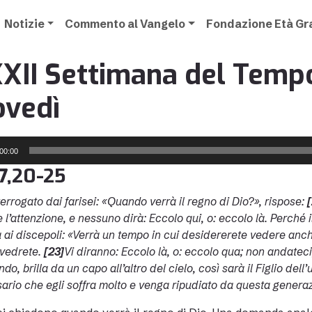
Notizie
Commento al Vangelo
Fondazione Età G
XII Settimana del Tempo
ovedì
00:00
17,20-25
terrogato dai farisei: «Quando verrà il regno di Dio?», rispose:
[
e l’attenzione, e nessuno dirà: Eccolo qui, o: eccolo là. Perché 
 ai discepoli: «Verrà un tempo in cui desidererete vedere anche
 vedrete.
[23]
Vi diranno: Eccolo là, o: eccolo qua; non andateci
do, brilla da un capo all’altro del cielo, così sarà il Figlio del
ario che egli soffra molto e venga ripudiato da questa genera