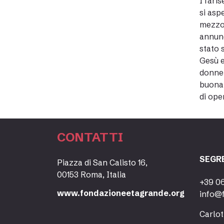
I fari
si asp
mezzo 
annunc
stato 
Gesù e
donne 
buona 
di ope
CONTATTI
SEGR
Piazza di San Calisto 16,
00153 Roma, Italia
+39 0
www.fondazioneetagrande.org
info@
Carlot