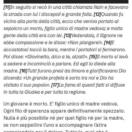
Player
[11]
In seguito si recò in una città chiamata Nain e facevano
la strada con lui i discepoli e grande folla.
[12]
Quando fu
vicino alla porta della città, ecco che veniva portato al
sepolcro un morto, figlio unico di madre vedova; e molta
gente della città era con lei.
[13]
Vedendola, il Signore ne
ebbe compassione e le disse: «Non piangere!».
[14]
E
accostatosi toccò la bara, mentre i portatori si fermarono.
Poi disse: «Giovinetto, dico a te, alzati!».
[15]
Il morto si levò
a sedere e incominciò a parlare. Ed egli lo diede alla
madre.
[16]
Tutti furono presi da timore e glorificavano Dio
dicendo: «Un grande profeta è sorto tra noi e Dio ha
visitato il suo popolo».
[17]
La fama di questi fatti si diffuse
in tutta la Giudea e per tutta la regione.
Un giovane è morto. E’ figlio unico di madre vedova.
Ogni filo di speranza appare definitivamente spezzato.
Nulla è più possibile né per quel figlio nè per la madre,
se non seppellire l’uno e accompagnare l’altra