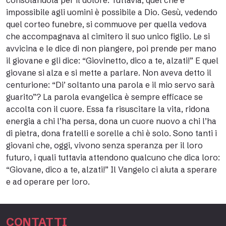
consolandola per il dolore. Tuttavia, quel che è
impossibile agli uomini è possibile a Dio. Gesù, vedendo
quel corteo funebre, si commuove per quella vedova
che accompagnava al cimitero il suo unico figlio. Le si
avvicina e le dice di non piangere, poi prende per mano
il giovane e gli dice: “Giovinetto, dico a te, alzati!” E quel
giovane si alza e si mette a parlare. Non aveva detto il
centurione: “Di’ soltanto una parola e il mio servo sarà
guarito”? La parola evangelica è sempre efficace se
accolta con il cuore. Essa fa risuscitare la vita, ridona
energia a chi l’ha persa, dona un cuore nuovo a chi l’ha
di pietra, dona fratelli e sorelle a chi è solo. Sono tanti i
giovani che, oggi, vivono senza speranza per il loro
futuro, i quali tuttavia attendono qualcuno che dica loro:
“Giovane, dico a te, alzati!” Il Vangelo ci aiuta a sperare
e ad operare per loro.
CONTATTI