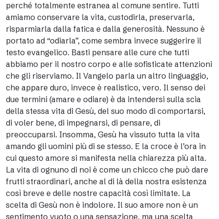
perché totalmente estranea al comune sentire. Tutti
amiamo conservare la vita, custodirla, preservarla,
risparmiarla dalla fatica e dalla generosità. Nessuno è
portato ad “odiarla”, come sembra invece suggerire il
testo evangelico. Basti pensare alle cure che tutti
abbiamo per il nostro corpo e alle sofisticate attenzioni
che gli riserviamo. Il Vangelo parla un altro linguaggio,
che appare duro, invece è realistico, vero. Il senso dei
due termini (amare e odiare) è da intendersi sulla scia
della stessa vita di Gesù, del suo modo di comportarsi,
di voler bene, di impegnarsi, di pensare, di
preoccuparsi. Insomma, Gesù ha vissuto tutta la vita
amando gli uomini più di se stesso. E la croce è l’ora in
cui questo amore si manifesta nella chiarezza più alta.
La vita di ognuno di noi è come un chicco che può dare
frutti straordinari, anche al di là della nostra esistenza
così breve e delle nostre capacità così limitate. La
scelta di Gesù non è indolore. Il suo amore non è un
sentimento vuoto o una sensazione, ma una scelta