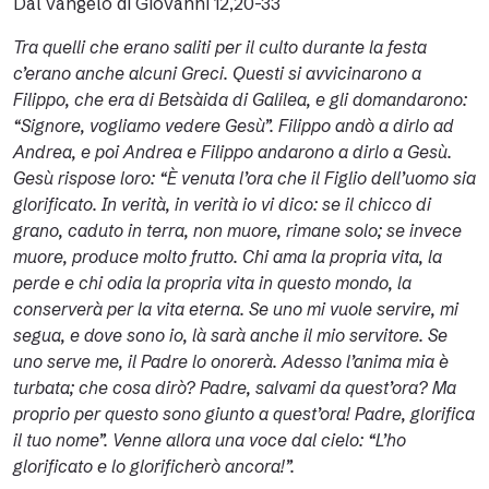
Dal vangelo di Giovanni 12,20-33
Tra quelli che erano saliti per il culto durante la festa
c’erano anche alcuni Greci. Questi si avvicinarono a
Filippo, che era di Betsàida di Galilea, e gli domandarono:
“Signore, vogliamo vedere Gesù”. Filippo andò a dirlo ad
Andrea, e poi Andrea e Filippo andarono a dirlo a Gesù.
Gesù rispose loro: “È venuta l’ora che il Figlio dell’uomo sia
glorificato. In verità, in verità io vi dico: se il chicco di
grano, caduto in terra, non muore, rimane solo; se invece
muore, produce molto frutto. Chi ama la propria vita, la
perde e chi odia la propria vita in questo mondo, la
conserverà per la vita eterna. Se uno mi vuole servire, mi
segua, e dove sono io, là sarà anche il mio servitore. Se
uno serve me, il Padre lo onorerà. Adesso l’anima mia è
turbata; che cosa dirò? Padre, salvami da quest’ora? Ma
proprio per questo sono giunto a quest’ora! Padre, glorifica
il tuo nome”. Venne allora una voce dal cielo: “L’ho
glorificato e lo glorificherò ancora!”.