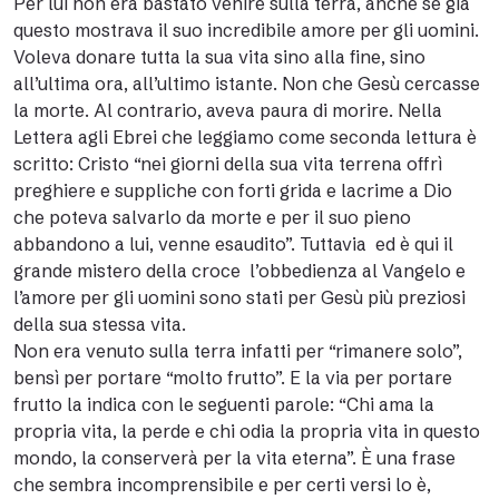
Per lui non era bastato venire sulla terra, anche se già
questo mostrava il suo incredibile amore per gli uomini.
Voleva donare tutta la sua vita sino alla fine, sino
all’ultima ora, all’ultimo istante. Non che Gesù cercasse
la morte. Al contrario, aveva paura di morire. Nella
Lettera agli Ebrei che leggiamo come seconda lettura è
scritto: Cristo “nei giorni della sua vita terrena offrì
preghiere e suppliche con forti grida e lacrime a Dio
che poteva salvarlo da morte e per il suo pieno
abbandono a lui, venne esaudito”. Tuttavia  ed è qui il
grande mistero della croce  l’obbedienza al Vangelo e
l’amore per gli uomini sono stati per Gesù più preziosi
della sua stessa vita.
Non era venuto sulla terra infatti per “rimanere solo”,
bensì per portare “molto frutto”. E la via per portare
frutto la indica con le seguenti parole: “Chi ama la
propria vita, la perde e chi odia la propria vita in questo
mondo, la conserverà per la vita eterna”. È una frase
che sembra incomprensibile e per certi versi lo è,