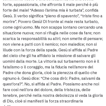
forte, appassionata, che affronta il male perché è più
forte del male! “Adesso l’anima mia è turbata”, confida
Gesù. Il verbo significa “pieno di spavento”, “triste fino a
morire”. Povero Gesù! Di fronte al male resta turbato,
come ogni uomo. Ma non scappa lontano cercando una
situazione nuova; non si rifugia nelle cose da fare; non
scarica la responsabilità su altri; non smette di pensare;
non viene a patti con il nemico; non maledice; non si
illude con la forza della spada. Gesù si affida al Padre
del cielo che gli ha affidato la missione di salvare gli
uomini dalla morte. La vittoria sul turbamento non è il
fatalismo o il coraggio, ma la fiducia nell’amore del
Padre che dona gloria, cioè la pienezza di quello che
ognuno è. Gesù dice: “Che cosa dirò: Padre, salvami da
quest’ora?”. No, si affida al Padre. Possiamo anche noi
fare così nell’ora del dolore, della tristezza, delle
tenebre, perché nella nostra debolezza si veda la gloria
di Dio, cioè si manifesti la forza straordinaria