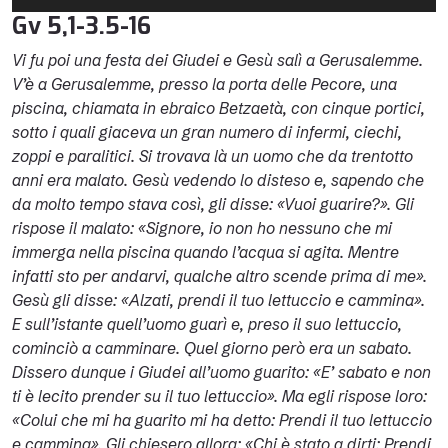
Player
Gv 5,1-3.5-16
Vi fu poi una festa dei Giudei e Gesù salì a Gerusalemme.
V’è a Gerusalemme, presso la porta delle Pecore, una
piscina, chiamata in ebraico Betzaetà, con cinque portici,
sotto i quali giaceva un gran numero di infermi, ciechi,
zoppi e paralitici.
Si trovava là un uomo che da trentotto
anni era malato. Gesù vedendo lo disteso e, sapendo che
da molto tempo stava così, gli disse: «Vuoi guarire?». Gli
rispose il malato: «Signore, io non ho nessuno che mi
immerga nella piscina quando l’acqua si agita. Mentre
infatti sto per andarvi, qualche altro scende prima di me».
Gesù gli disse: «Alzati, prendi il tuo lettuccio e cammina».
E sull’istante quell’uomo guarì e, preso il suo lettuccio,
cominciò a camminare. Quel giorno però era un sabato.
Dissero dunque i Giudei all’uomo guarito: «E’ sabato e non
ti è lecito prender su il tuo lettuccio». Ma egli rispose loro:
«Colui che mi ha guarito mi ha detto: Prendi il tuo lettuccio
e cammina». Gli chiesero allora: «Chi è stato a dirti: Prendi