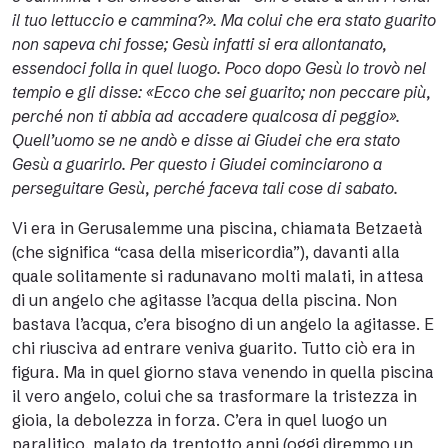
il tuo lettuccio e cammina?». Ma colui che era stato guarito
non sapeva chi fosse; Gesù infatti si era allontanato,
essendoci folla in quel luogo. Poco dopo Gesù lo trovò nel
tempio e gli disse: «Ecco che sei guarito; non peccare più,
perché non ti abbia ad accadere qualcosa di peggio».
Quell’uomo se ne andò e disse ai Giudei che era stato
Gesù a guarirlo. Per questo i Giudei cominciarono a
perseguitare Gesù, perché faceva tali cose di sabato.
Vi era in Gerusalemme una piscina, chiamata Betzaetà
(che significa “casa della misericordia”), davanti alla
quale solitamente si radunavano molti malati, in attesa
di un angelo che agitasse l’acqua della piscina. Non
bastava l’acqua, c’era bisogno di un angelo la agitasse. E
chi riusciva ad entrare veniva guarito. Tutto ciò era in
figura. Ma in quel giorno stava venendo in quella piscina
il vero angelo, colui che sa trasformare la tristezza in
gioia, la debolezza in forza. C’era in quel luogo un
paralitico, malato da trentotto anni (oggi diremmo un