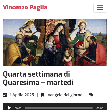
Vincenzo Paglia
Quarta settimana di
Quaresima – martedi
1 Aprile 2025 |
Vangelo del giorno
|
Audio
00:00
00:00