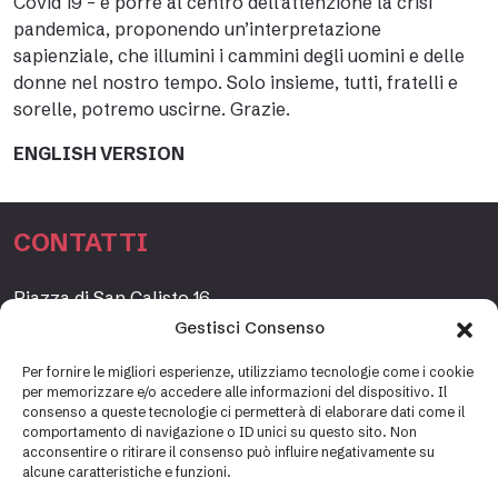
Covid 19 – e porre al centro dell’attenzione la crisi
pandemica, proponendo un’interpretazione
sapienziale, che illumini i cammini degli uomini e delle
donne nel nostro tempo. Solo insieme, tutti, fratelli e
sorelle, potremo uscirne. Grazie.
ENGLISH VERSION
CONTATTI
Piazza di San Calisto 16,
00153 Roma, Italia
Gestisci Consenso
www.fondazioneetagrande.org
Per fornire le migliori esperienze, utilizziamo tecnologie come i cookie
per memorizzare e/o accedere alle informazioni del dispositivo. Il
consenso a queste tecnologie ci permetterà di elaborare dati come il
comportamento di navigazione o ID unici su questo sito. Non
SEGRETERIA
acconsentire o ritirare il consenso può influire negativamente su
alcune caratteristiche e funzioni.