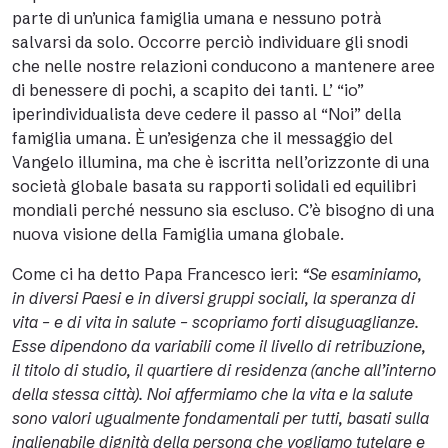
parte di un’unica famiglia umana e nessuno potrà
salvarsi da solo. Occorre perciò individuare gli snodi
che nelle nostre relazioni conducono a mantenere aree
di benessere di pochi, a scapito dei tanti. L’ “io”
iperindividualista deve cedere il passo al “Noi” della
famiglia umana. È un’esigenza che il messaggio del
Vangelo illumina, ma che è iscritta nell’orizzonte di una
società globale basata su rapporti solidali ed equilibri
mondiali perché nessuno sia escluso. C’è bisogno di una
nuova visione della Famiglia umana globale.
Come ci ha detto Papa Francesco ieri:
“Se esaminiamo,
in diversi Paesi e in diversi gruppi sociali, la speranza di
vita – e di vita in salute – scopriamo forti disuguaglianze.
Esse dipendono da variabili come il livello di retribuzione,
il titolo di studio, il quartiere di residenza (anche all’interno
della stessa città). Noi affermiamo che la vita e la salute
sono valori ugualmente fondamentali per tutti, basati sulla
inalienabile dignità della persona che vogliamo tutelare e