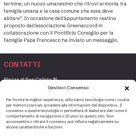
termine, un nuovo umanesimo che ritrovi armonia tra
famiglia umana e la casa comune che essa deve
abitare”. In occasione dell’appuntamento reatino
proposto dall’associazione Greenaccord in
collaborazione con il Pontificio Consiglio per la
Famiglia Papa Francesco ha inviato un messaggio.
CONTATTI
Piazza di San Calisto 16,
00153 Roma, Italia
Gestisci Consenso
www.fondazioneetagrande.org
Per fornire le migliori esperienze, utilizziamo tecnologie come i cookie
per memorizzare e/o accedere alle informazioni del dispositivo. Il
consenso a queste tecnologie ci permetterà di elaborare dati come il
comportamento di navigazione o ID unici su questo sito. Non
SEGRETERIA
acconsentire o ritirare il consenso può influire negativamente su
alcune caratteristiche e funzioni.
+39 06 69887184