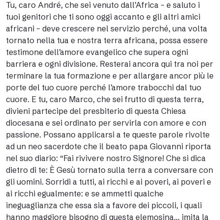
Tu, caro André, che sei venuto dall’Africa – e saluto i
tuoi genitori che ti sono oggi accanto e gli altri amici
africani – deve crescere nel servizio perché, una volta
tornato nella tua e nostra terra africana, possa essere
testimone dell’amore evangelico che supera ogni
barriera e ogni divisione. Resterai ancora qui tra noi per
terminare la tua formazione e per allargare ancor più le
porte del tuo cuore perché l’amore trabocchi dal tuo
cuore. E tu, caro Marco, che sei frutto di questa terra,
divieni partecipe del presbiterio di questa Chiesa
diocesana e sei ordinato per servirla con amore e con
passione. Possano applicarsi a te queste parole rivolte
ad un neo sacerdote che il beato papa Giovanni riporta
nel suo diario: “Fai rivivere nostro Signore! Che si dica
dietro di te: È Gesù tornato sulla terra a conversare con
gli uomini. Sorridi a tutti, ai ricchi e ai poveri, ai poveri e
ai ricchi egualmente: e se ammetti qualche
ineguaglianza che essa sia a favore dei piccoli, i quali
hanno maggiore bisogno di questa elemosina… imita la