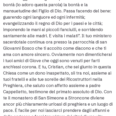
bontà (io adoro questa parola) la bontà e la
mansuetudine del Figlio di Dio. Passa facendo del bene:
guarendo ogni languore ed ogni infermità;
evangelizzando il regno di Dio per i paesi e le città;
imponendo le mani ai piccoli fanciulli, e sorridendo
santamente alle madri. E visita i malati”. Il tuo ministero
sacerdotale continua ora presso la parrocchia di san
Giovanni Bosco che ti accolto come diacono e che ti
ama con amore sincero. Ovviamente non dimenticherai
i tuoi amici di Giove che oggi sono venuti per farti
anch’essi corona. E tu, Cristian, che sei giunto in questa
Chiesa come un dono inaspettato, sii tra noi, assieme ai
tuoi fratelli e alle tue sorelle dei Ricostruttori nella
Preghiera, che saluto con affetto assieme a padre
Cappelletto, testimone del primato assoluto di Dio. Con
te il monastero di San Simeone a Stroncone diviene
ancor più chiaramente un’oasi di preghiera e un luogo di
pace. È facile per noi lasciarci prendere dagli affanni e