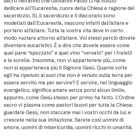
sacro nell’anno che Giovanni Paolo II ha voluto
dedicare all’Eucarestia, cuore della Chiesa e ragione del
sacerdozio. Sì, il sacerdozio e il diaconato sono
modellati dall’Eucarestia, nascono infatti dall’altare e
portano all’altare. Tutta la vostra vita deve in certo
modo ruotare attorno all’altare. Voi stessi perciò dovete
diventare eucaristici. È a dire che dovete essere come
quel pane “spezzato” e quel vino “versato” per i fratelli
e le sorelle. Insomma, non vi appartenete più, come
non si apparteneva più il Signore Gesù. Quante volte
egli ha ripetuto ai suoi che non è venuto sulla terra per
essere servito ma per servire? E servire, nel linguaggio
evangelico, significa amare senza porsi alcun limite,
appunto, come Gesù stesso per primo ha fatto. L’Ordine
sacro vi plasma come pastori buoni per tutta la Chiesa:
guardate Gesù, non staccate mai i vostri occhi da lui, e
crescete nella sua imitazione. Sarete così uomini di
amore, uomini di misericordia, uomini ricchi in umanità.