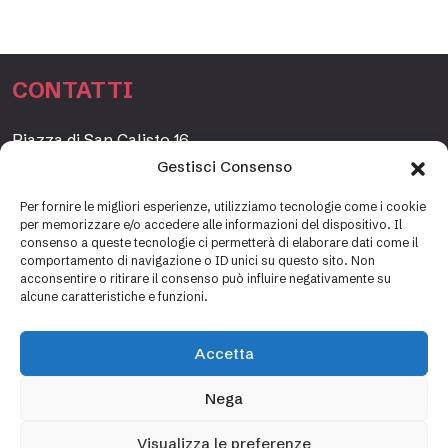
CONTATTI
Piazza di San Calisto 16,
00153 Roma, Italia
Gestisci Consenso
www.fondazioneetagrande.org
Per fornire le migliori esperienze, utilizziamo tecnologie come i cookie
per memorizzare e/o accedere alle informazioni del dispositivo. Il
consenso a queste tecnologie ci permetterà di elaborare dati come il
comportamento di navigazione o ID unici su questo sito. Non
SEGRETERIA
acconsentire o ritirare il consenso può influire negativamente su
alcune caratteristiche e funzioni.
+39 06 69887184
info@fondazioneetagrande.it
Accetta
Carlotta Tani, Paolo Mancinelli
Nega
Visualizza le preferenze