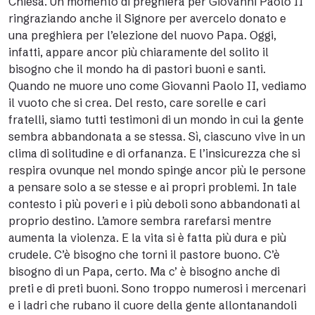
Chiesa. Un momento di preghiera per Giovanni Paolo II
ringraziando anche il Signore per avercelo donato e
una preghiera per l’elezione del nuovo Papa. Oggi,
infatti, appare ancor più chiaramente del solito il
bisogno che il mondo ha di pastori buoni e santi.
Quando ne muore uno come Giovanni Paolo II, vediamo
il vuoto che si crea. Del resto, care sorelle e cari
fratelli, siamo tutti testimoni di un mondo in cui la gente
sembra abbandonata a se stessa. Sì, ciascuno vive in un
clima di solitudine e di orfananza. E l’insicurezza che si
respira ovunque nel mondo spinge ancor più le persone
a pensare solo a se stesse e ai propri problemi. In tale
contesto i più poveri e i più deboli sono abbandonati al
proprio destino. L’amore sembra rarefarsi mentre
aumenta la violenza. E la vita si è fatta più dura e più
crudele. C’è bisogno che torni il pastore buono. C’è
bisogno di un Papa, certo. Ma c’ è bisogno anche di
preti e di preti buoni. Sono troppo numerosi i mercenari
e i ladri che rubano il cuore della gente allontanandoli