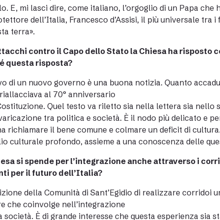
o. E, mi lasci dire, come italiano, l’orgoglio di un Papa che
tettore dell’Italia, Francesco d’Assisi, il più universale tra i f
sta terra».
ttacchi contro il Capo dello Stato la Chiesa ha risposto 
é questa risposta?
ivo di un nuovo governo è una buona notizia. Quanto accadut
 riallacciava al 70° anniversario
Costituzione. Quel testo va riletto sia nella lettera sia nello
varicazione tra politica e società. È il nodo più delicato e p
a richiamare il bene comune e colmare un deficit di cultura.
io culturale profondo, assieme a una conoscenza delle ques
esa si spende per l’integrazione anche attraverso i corr
ti per il futuro dell’Italia?
uizione della Comunità di Sant’Egidio di realizzare corridoi
e che coinvolge nell’integrazione
ra società. È di grande interesse che questa esperienza sia s