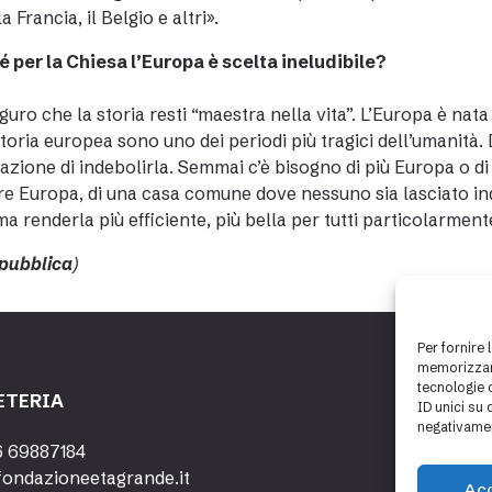
 Francia, il Belgio e altri».
 per la Chiesa l’Europa è scelta ineludibile?
guro che la storia resti “maestra nella vita”. L’Europa è nata
storia europea sono uno dei periodi più tragici dell’umanità. 
tazione di indebolirla. Semmai c’è bisogno di più Europa o di
re Europa, di una casa comune dove nessuno sia lasciato ind
ma renderla più efficiente, più bella per tutti particolarment
pubblica
)
Per fornire 
memorizzare
tecnologie 
ETERIA
ID unici su 
negativamen
6 69887184
fondazioneetagrande.it
Ac