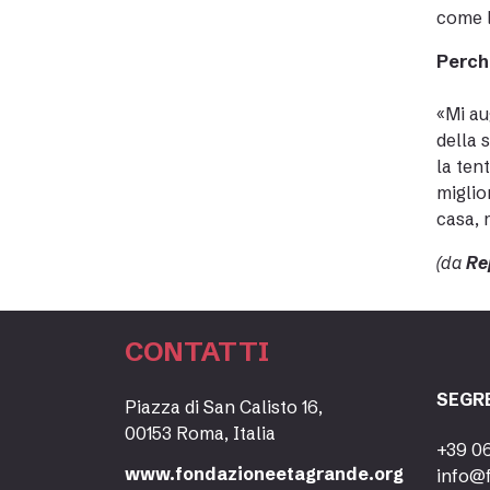
come la
Perché
«Mi au
della 
la ten
miglio
casa, 
(da
Re
CONTATTI
SEGR
Piazza di San Calisto 16,
00153 Roma, Italia
+39 0
www.fondazioneetagrande.org
info@