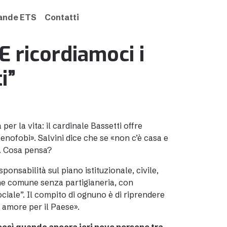
rande ETS
Contatti
 E ricordiamoci i
i”
r la vita: il cardinale Bassetti offre
enofobi». Salvini dice che se «non c’è casa e
». Cosa pensa?
onsabilità sul piano istituzionale, civile,
bene comune senza partigianeria, con
ociale”. Il compito di ognuno è di riprendere
i amore per il Paese».