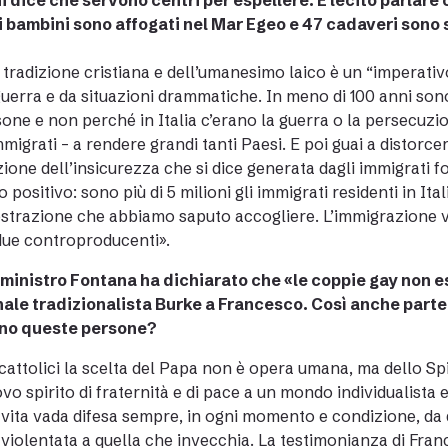
i dice che servono centri per espellere. È lecito parlare
i bambini sono affogati nel Mar Egeo e 47 cadaveri sono st
 tradizione cristiana e dell’umanesimo laico è un “imperativ
guerra e da situazioni drammatiche. In meno di 100 anni sono pa
sone e non perché in Italia c’erano la guerra o la persecuz
immigrati – a rendere grandi tanti Paesi. E poi guai a distorcer
ione dell’insicurezza che si dice generata dagli immigrati f
o positivo: sono più di 5 milioni gli immigrati residenti in Ita
strazione che abbiamo saputo accogliere. L’immigrazione v
ue controproducenti».
 ministro Fontana ha dichiarato che «le coppie gay non es
ale tradizionalista Burke a Francesco. Così anche parte
no queste persone?
 cattolici la scelta del Papa non è opera umana, ma dello Sp
vo spirito di fraternità e di pace a un mondo individualista 
 vita vada difesa sempre, in ogni momento e condizione, da q
 violentata a quella che invecchia. La testimonianza di Fra