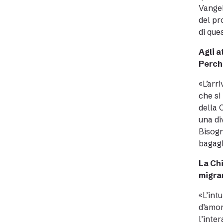
Vangel
del pro
di que
Agli a
Perch
«L’arr
che si
della 
una di
Bisogn
bagagl
La Chi
migran
«L’int
d’amor
l’inte