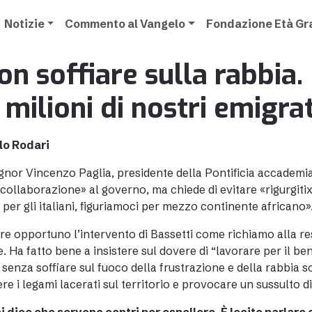
Notizie
Commento al Vangelo
Fondazione Età G
on soffiare sulla rabbia.
 milioni di nostri emigrat
lo Rodari
nor Vincenzo Paglia, presidente della Pontificia accademia pe
 collaborazione» al governo, ma chiede di evitare «rigurgitix
 per gli italiani, figuriamoci per mezzo continente africano
re opportuno l’intervento di Bassetti come richiamo alla resp
e. Ha fatto bene a insistere sul dovere di “lavorare per il 
, senza soffiare sul fuoco della frustrazione e della rabbia s
ere i legami lacerati sul territorio e provocare un sussulto d