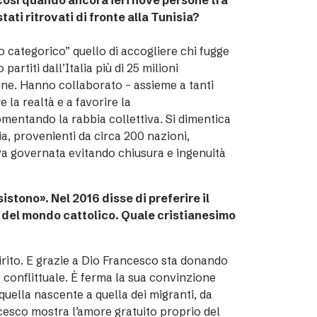
 così quando ancora ieri nove persone tra
ati ritrovati di fronte alla Tunisia?
o categorico” quello di accogliere chi fugge
rtiti dall’Italia più di 25 milioni
ione. Hanno collaborato – assieme a tanti
e la realtà e a favorire la
omentando la rabbia collettiva. Si dimentica
lia, provenienti da circa 200 nazioni,
a governata evitando chiusura e ingenuità
istono». Nel 2016 disse di preferire il
 del mondo cattolico. Quale cristianesimo
irito. E grazie a Dio Francesco sta donando
e conflittuale. È ferma la sua convinzione
uella nascente a quella dei migranti, da
ncesco mostra l’amore gratuito proprio del