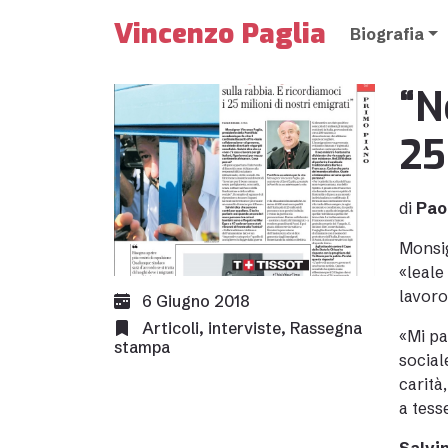
Vincenzo Paglia
Biografia
“N
25
di
Pao
Monsig
«leale
lavoro
6 Giugno 2018
Articoli
,
interviste
,
Rassegna
«Mi pa
stampa
social
carità
a tess