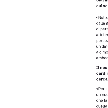
Salvin
cui se
«Nella
dalla 
di per
altri 
percez
un dat
a dimo
ambed
Il neo
cardin
cerca
«Per i
un nuo
che la
quella