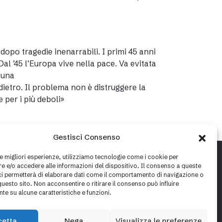
 dopo tragedie inenarrabili. I primi 45 anni
Dal ’45 l’Europa vive nella pace. Va evitata
 una
ietro. Il problema non è distruggere la
e per i più deboli»
Gestisci Consenso
le migliori esperienze, utilizziamo tecnologie come i cookie per
 e/o accedere alle informazioni del dispositivo. Il consenso a queste
ci permetterà di elaborare dati come il comportamento di navigazione o
questo sito. Non acconsentire o ritirare il consenso può influire
te su alcune caratteristiche e funzioni.
cetta
Nega
Visualizza le preferenze