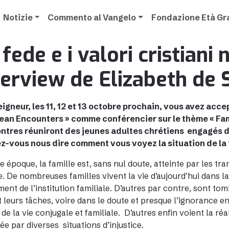
Notizie
Commento al Vangelo
Fondazione Età G
 fede e i valori cristiani 
terview de Elizabeth de 
gneur, les 11, 12 et 13 octobre prochain, vous avez accep
an Encounters » comme conférencier sur le thème « Famil
tres réuniront des jeunes adultes chrétiens engagés dan
z-vous nous dire comment vous voyez la situation de la 
e époque, la famille est, sans nul doute, atteinte par les tra
e. De nombreuses familles vivent la vie d’aujourd’hui dans la 
ent de l’institution familiale. D’autres par contre, sont to
 leurs tâches, voire dans le doute et presque l’ignorance en
 de la vie conjugale et familiale. D’autres enfin voient la r
ée par diverses situations d’injustice.