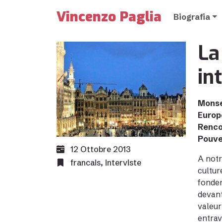
Vincenzo Paglia
Biografia
La
in
Monsei
Europe
Rencon
Pouve
12 Ottobre 2013
A notr
francais
,
interviste
cultur
fondem
devant
valeur
entrav