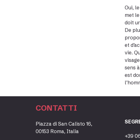
Oui, l
met le
doit u
De plu
propos
et d’a
vie. Q
visage
sens à
est do
l’hom
CONTATTI
SEGR
Piazza di San Calisto 16,
00153 Roma, Italia
+39 0