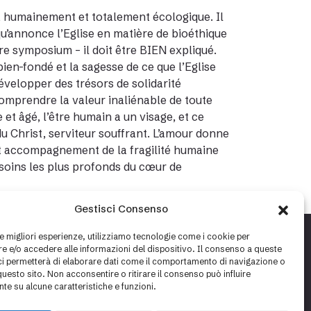
ue, humainement et totalement écologique. Il
qu’annonce l’Eglise en matière de bioéthique
tre symposium – il doit être BIEN expliqué.
bien-fondé et la sagesse de ce que l’Eglise
développer des trésors de solidarité
 comprendre la valeur inaliénable de toute
 et âgé, l’être humain a un visage, et ce
u Christ, serviteur souffrant. L’amour donne
 cet accompagnement de la fragilité humaine
esoins les plus profonds du cœur de
Gestisci Consenso
le migliori esperienze, utilizziamo tecnologie come i cookie per
 e/o accedere alle informazioni del dispositivo. Il consenso a queste
ci permetterà di elaborare dati come il comportamento di navigazione o
questo sito. Non acconsentire o ritirare il consenso può influire
te su alcune caratteristiche e funzioni.