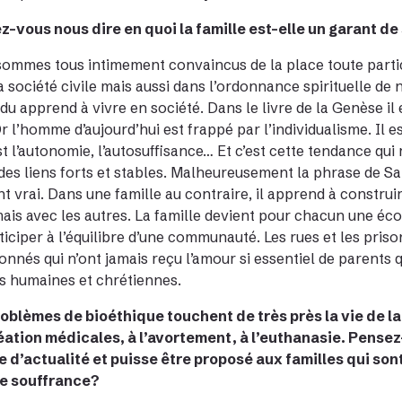
-vous nous dire en quoi la famille est-elle un garant de 
ommes tous intimement convaincus de la place toute partic
a société civile mais aussi dans l’ordonnance spirituelle de
vidu apprend à vivre en société. Dans le livre de la Genèse il 
Or l’homme d’aujourd’hui est frappé par l’individualisme. Il e
st l’autonomie, l’autosuffisance… Et c’est cette tendance qui re
 des liens forts et stables. Malheureusement la phrase de Sart
t vrai. Dans une famille au contraire, il apprend à construir
mais avec les autres. La famille devient pour chacun une école
ticiper à l’équilibre d’une communauté. Les rues et les prison
nnés qui n’ont jamais reçu l’amour si essentiel de parents 
s humaines et chrétiennes.
oblèmes de bioéthique touchent de très près la vie de l
ation médicales, à l’avortement, à l’euthanasie. Pensez
 d’actualité et puisse être proposé aux familles qui son
e souffrance?