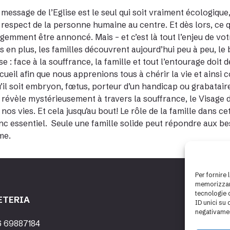
e message de l’Eglise est le seul qui soit vraiment écologiq
 respect de la personne humaine au centre. Et dès lors, ce 
rgemment être annoncé. Mais – et c’est là tout l’enjeu de vo
s en plus, les familles découvrent aujourd’hui peu à peu, le 
e : face à la souffrance, la famille et tout l’entourage doit 
ccueil afin que nous apprenions tous à chérir la vie et ainsi
u’il soit embryon, fœtus, porteur d’un handicap ou grabataire
 révèle mystérieusement à travers la souffrance, le Visage d
 nos vies. Et cela jusqu’au bout! Le rôle de la famille dans
nc essentiel. Seule une famille solide peut répondre aux b
me.
Per fornire 
memorizzare
tecnologie 
ETERIA
ID unici su 
negativamen
6 69887184