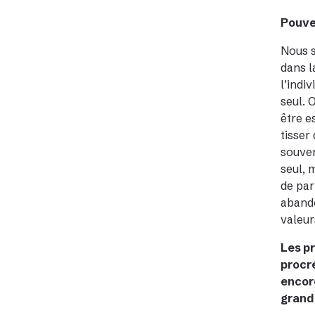
Pouvez
Nous s
dans l
l’indi
seul. 
être e
tisser
souven
seul, 
de par
abando
valeur
Les pr
procré
encore
grand