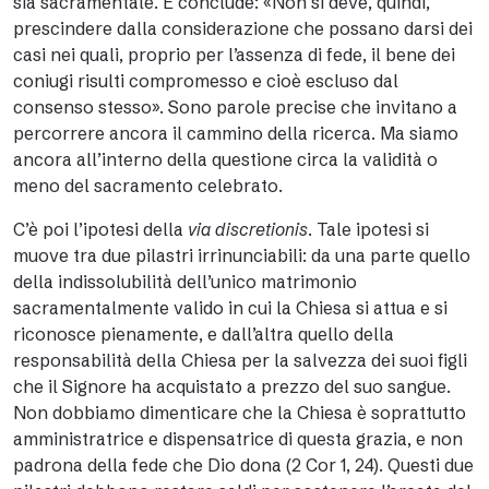
sia sacramentale. E conclude: «Non si deve, quindi,
prescindere dalla considerazione che possano darsi dei
casi nei quali, proprio per l’assenza di fede, il bene dei
coniugi risulti compromesso e cioè escluso dal
consenso stesso». Sono parole precise che invitano a
percorrere ancora il cammino della ricerca. Ma siamo
ancora all’interno della questione circa la validità o
meno del sacramento celebrato.
C’è poi l’ipotesi della
via discretionis
. Tale ipotesi si
muove tra due pilastri irrinunciabili: da una parte quello
della indissolubilità dell’unico matrimonio
sacramentalmente valido in cui la Chiesa si attua e si
riconosce pienamente, e dall’altra quello della
responsabilità della Chiesa per la salvezza dei suoi figli
che il Signore ha acquistato a prezzo del suo sangue.
Non dobbiamo dimenticare che la Chiesa è soprattutto
amministratrice e dispensatrice di questa grazia, e non
padrona della fede che Dio dona (2 Cor 1, 24). Questi due