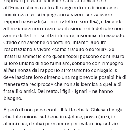
risposati possano accedere alla Confessione e
all’Eucarestia ma solo alle seguenti condizioni: se in
coscienza essi si impegnano a vivere senza avere
rapporti sessuali («come fratello e sorella»), e facendo
attenzione a non creare confusione nei fedeli che non
sanno della loro scelta interiore; insomma, di nascosto.
Credo che sarebbe opportuno, intanto, abolire
l’esortazione a vivere «come fratello e sorella». Se
infatti si ammette che questi fedeli possono continuare
la loro unione di tipo familiare, sebbene con l’impegno
all’astinenza dal rapporto strettamente coniugale, si
deve lasciare loro almeno una ragionevole possibilità di
«tenerezza reciproca» che non sia identica a quella di
fratelli o amici. Del resto, i figli – ignari – ne hanno
bisogno.
È però di non poco conto il fatto che la Chiesa ritenga
che tale unione, sebbene irregolare, possa (anzi, in
alcuni casi, debba) permanere per evitare ingiustizie