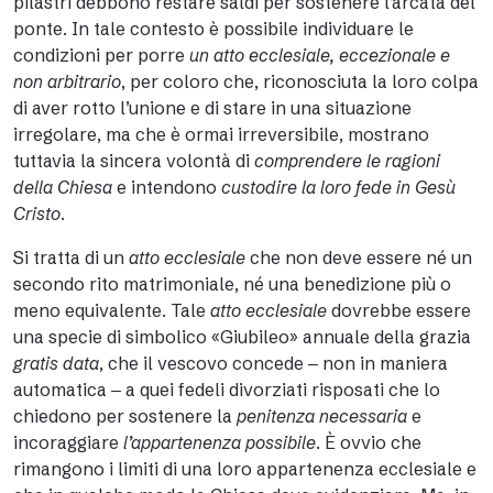
pilastri debbono restare saldi per sostenere l’arcata del
ponte. In tale contesto è possibile individuare le
condizioni per porre
un atto ecclesiale, eccezionale e
non arbitrario
, per coloro che, riconosciuta la loro colpa
di aver rotto l’unione e di stare in una situazione
irregolare, ma che è ormai irreversibile, mostrano
tuttavia la sincera volontà di
comprendere le ragioni
della Chiesa
e intendono
custodire la loro fede in Gesù
Cristo
.
Si tratta di un
atto ecclesiale
che non deve essere né un
secondo rito matrimoniale, né una benedizione più o
meno equivalente. Tale
atto ecclesiale
dovrebbe essere
una specie di simbolico «Giubileo» annuale della grazia
gratis data
, che il vescovo concede ‒ non in maniera
automatica ‒ a quei fedeli divorziati risposati che lo
chiedono per sostenere la
penitenza necessaria
e
incoraggiare
l’appartenenza possibile
. È ovvio che
rimangono i limiti di una loro appartenenza ecclesiale e