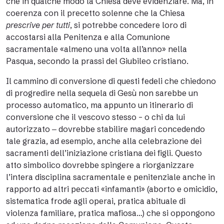
che in qualche modo la Chiesa deve evidenziare. Ma, in
coerenza con il precetto solenne che la Chiesa
prescrive per tutti
, si potrebbe concedere loro di
accostarsi alla Penitenza e alla Comunione
sacramentale «almeno una volta all’anno» nella
Pasqua, secondo la prassi del Giubileo cristiano.
Il cammino di conversione di questi fedeli che chiedono
di progredire nella sequela di Gesù non sarebbe un
processo automatico, ma appunto un itinerario di
conversione che il vescovo stesso – o chi da lui
autorizzato ‒ dovrebbe stabilire magari concedendo
tale grazia, ad esempio, anche alla celebrazione dei
sacramenti dell’iniziazione cristiana dei figli. Questo
atto simbolico dovrebbe spingere a riorganizzare
l’intera disciplina sacramentale e penitenziale anche in
rapporto ad altri peccati «infamanti» (aborto e omicidio,
sistematica frode agli operai, pratica abituale di
violenza familiare, pratica mafiosa…) che si oppongono