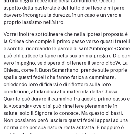
ad una degna recezione della Comunione. Questo
aspetto della pastorale è del tutto disatteso e mi pare
davvero incongrua la durezza in un caso e un vero e
proprio lassismo nell’altro.
Vorrei inoltre sottolineare che nella ipotesi proposta è
la Chiesa che compie il primo passo verso questi fratelli
e sorelle, ricordando le parole di sant’Ambrogio: «Come
può chi patisce la fame nella sua anima pregare Dio con
vero impegno, se dispera di ottenere il sacro cibo?». La
Chiesa, come il Buon Samaritano, prende sulle proprie
spalle questi fedeli che fanno fatica a camminare,
chiedendo loro di fidarsi e di riflettere sulla loro
condizione, affidandosi alla maternità della Chiesa.
Quanto può durare il cammino tra questo primo passo e
la «locanda» ove ci si può rimettere pienamente in
salute, solo il Signore lo conosce. Ma questo ci basti.
Non possiamo però lasciare questi fedeli appesi ad una
norma che per sua natura resta astratta. E neppure è