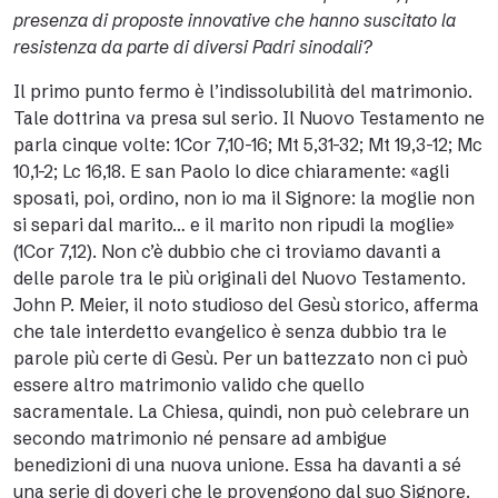
presenza di proposte innovative che hanno suscitato la
resistenza da parte di diversi Padri sinodali?
Il primo punto fermo è l’indissolubilità del matrimonio.
Tale dottrina va presa sul serio. Il Nuovo Testamento ne
parla cinque volte: 1Cor 7,10-16; Mt 5,31-32; Mt 19,3-12; Mc
10,1-2; Lc 16,18. E san Paolo lo dice chiaramente: «agli
sposati, poi, ordino, non io ma il Signore: la moglie non
si separi dal marito… e il marito non ripudi la moglie»
(1Cor 7,12). Non c’è dubbio che ci troviamo davanti a
delle parole tra le più originali del Nuovo Testamento.
John P. Meier, il noto studioso del Gesù storico, afferma
che tale interdetto evangelico è senza dubbio tra le
parole più certe di Gesù. Per un battezzato non ci può
essere altro matrimonio valido che quello
sacramentale. La Chiesa, quindi, non può celebrare un
secondo matrimonio né pensare ad ambigue
benedizioni di una nuova unione. Essa ha davanti a sé
una serie di doveri che le provengono dal suo Signore.