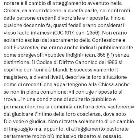
notare è il cambio di atteggiamento avvenuto nella
Chiesa, da alcuni decenni a questa parte, nei confronti
delle persone credenti divorziate e risposate. Fino a
qualche decennio fa, questi fedeli erano considerati
«ipso facto infames» (CJC 1917, can. 2356). Non erano
soltanto esclusi dal sacramento della Confessione e
dell’Eucarestia, ma erano anche indicati pubblicamente
come spregevoli: «publice indigni» (can. 855 § 1) senza
distinzione. Il Codice di Diritto Canonico del 1983 si
esprime con toni più blandi. E successivamente il
magistero, a diversi livelli, descrive la loro situazione
come di credenti che appartengono alla Chiesa anche
se non in piena comunione: «il coniuge risposato si
trova… in una condizione di adulterio pubblico e
permanente», ma la comunità cristiana deve «astenersi»
dal giudicare l’intimo della loro coscienza, dove solo
Dio vede e giudica. Non si tratta solamente di un cambio
di linguaggio ma, appunto, di atteggiamento pastorale
certamente molto più inclusivo rispetto al passato.