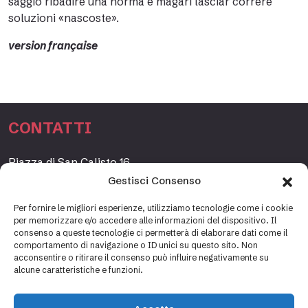
saggio ribadire una norma e magari lasciar correre
soluzioni «nascoste».
version française
CONTATTI
Piazza di San Calisto 16,
00153 Roma, Italia
Gestisci Consenso
www.fondazioneetagrande.org
Per fornire le migliori esperienze, utilizziamo tecnologie come i cookie
per memorizzare e/o accedere alle informazioni del dispositivo. Il
consenso a queste tecnologie ci permetterà di elaborare dati come il
comportamento di navigazione o ID unici su questo sito. Non
SEGRETERIA
acconsentire o ritirare il consenso può influire negativamente su
alcune caratteristiche e funzioni.
+39 06 69887184
info@fondazioneetagrande.it