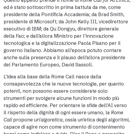
Questo appello prende il nome di
Rome Call for AI Ethics
,
ed è stato sottoscritto in prima battuta da me, come
presidente della Pontificia Accademia; da Brad Smith,
presidente di Microsoft; da John Kelly III, vicedirettore
esecutivo di IBM; da Qu Dongyu, direttore generale
della Fao; e dall’allora Ministro per l’innovazione
tecnologica e la digitalizzazione Paola Pisano per il
governo italiano. Abbiamo all’epoca potuto contare
anche sulla presenza e il plauso dell’allora presidente
del Parlamento Europeo, David Sassoli.
L’idea alla base della Rome Call nasce dalla
consapevolezza che le nuove tecnologie, per quanto
potenti, non possono essere considerate solo
strumenti per svolgere alcune funzioni in modo più
rapido ed efficiente. Per orientare le sfide dell’AI verso
il rispetto della dignità di ogni essere umano, la
Rome
Call
propone un’
algoretica
, ossia un’etica degli algoritmi,
capace di agire non come strumento di contenimento