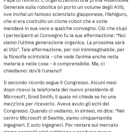
Papa lo nominò. E organizzammo una prima Assemblea
Generale sulla robotica (vi porto un volume degli Atti),
ove invitai un famoso scienziato giapponese, Hishiguro,
che si era costruito un clone-robot che a volte
mandava in sua vece a qualche convegno. Ciò che stupì
i partecipanti al Convegno fu la sua affermazione: “Noi
siamo l’ultima generazione organica. La prossima sarà
al litio”. Tale affermazione, per noi inimmaginabile, per
la filosofia scintoista – che vede l’anima anche nella
materia e nelle cose – è comprensibile. Ma, ci
chiediamo: dov’è l’umano?
Il secondo ricordo segue il Congresso. Alcuni mesi
dopo ricevo la telefonata del nuovo presidente di
Microsoft, Bred Smith, il quale mi chiede se ho una
mezz’ora per riceverlo. Aveva avuto gli echi del
Congresso. Quando ci vediamo, in sintesi, mi dice: “Nel
centro Microsoft di Seattle, siamo cinquantamila
ingegneri. E solo ingegneri. Per restare sul mercato