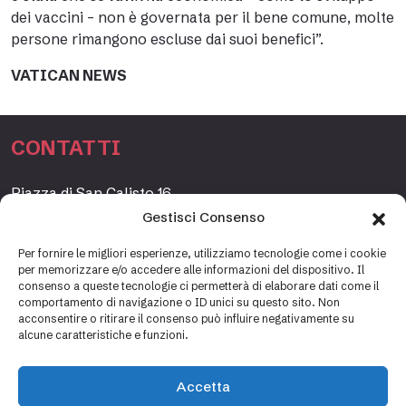
dei vaccini – non è governata per il bene comune, molte
persone rimangono escluse dai suoi benefici”.
VATICAN NEWS
CONTATTI
Piazza di San Calisto 16,
00153 Roma, Italia
Gestisci Consenso
www.fondazioneetagrande.org
Per fornire le migliori esperienze, utilizziamo tecnologie come i cookie
per memorizzare e/o accedere alle informazioni del dispositivo. Il
consenso a queste tecnologie ci permetterà di elaborare dati come il
comportamento di navigazione o ID unici su questo sito. Non
SEGRETERIA
acconsentire o ritirare il consenso può influire negativamente su
alcune caratteristiche e funzioni.
+39 06 69887184
info@fondazioneetagrande.it
Accetta