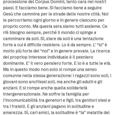
processione del Corpus Domini, tanto cara nei nostri
paesi. E facciamo bene. Sì facciamo bene a seguire
Gesù che cammina per le strade delle nostre città. Noi
le percorriamo ogni giorno e in genere ciascuno per
proprio conto. Ma questa sera siamo tutti assieme. Ce
n’è bisogno sempre, perché il mondo ci spinge a
camminare da soli. Sì, stare da soli è una tentazione
forte a cui è difficile resistere. Lo è da sempre. L’ “io” è
molto più forte del “noi” e in genere prevale. La ricerca
del propriop interesse individuale è il pesniero
dominante. E’ il vero pensiero forte. E lo è a tutte le età.
Ma in questo modo non solo si rompe una senso
comunne nella stessa generazione: i ragazzi sono soli, i
giovani sono anch’essi soli, ma anche gli adulti e gli
anziani. E si rompe anche quella solidarietà
intergenerazionale. Ne soffre la famiglia per
l’incomunicabilità tra genetori e figli, tra genitori stesi e
tra i fratelli. E gli anziani pagano in solitudine e
amarezza. Sì, cari amici, la solitudine è “la” malattia del