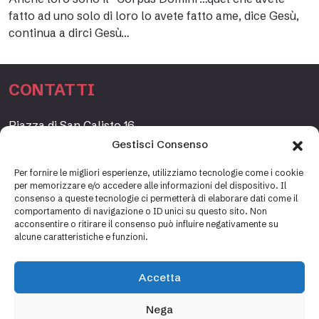
fatto ad uno solo di loro lo avete fatto ame, dice Gesù,
continua a dirci Gesù…
CONTATTI
Piazza di San Calisto 16,
00153 Roma, Italia
Gestisci Consenso
www.fondazioneetagrande.org
Per fornire le migliori esperienze, utilizziamo tecnologie come i cookie
per memorizzare e/o accedere alle informazioni del dispositivo. Il
consenso a queste tecnologie ci permetterà di elaborare dati come il
comportamento di navigazione o ID unici su questo sito. Non
SEGRETERIA
acconsentire o ritirare il consenso può influire negativamente su
alcune caratteristiche e funzioni.
+39 06 69887184
info@fondazioneetagrande.it
Accetta
Carlotta Tani, Paolo Mancinelli
Nega