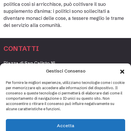
politica così si arricchisce, può coltivare il suo
supplemento d’anima: i politici sono sollecitati a
diventare monaci delle cose, a tessere meglio le trame
del servizio alla comunità.
CONTATTI
Piazza di San Calisto 16,
00153 Roma, Italia
Gestisci Consenso
www.fondazioneetagrande.org
Per fornire le migliori esperienze, utilizziamo tecnologie come i cookie
per memorizzare e/o accedere alle informazioni del dispositivo. Il
consenso a queste tecnologie ci permetterà di elaborare dati come il
comportamento di navigazione o ID unici su questo sito. Non
SEGRETERIA
acconsentire o ritirare il consenso può influire negativamente su
alcune caratteristiche e funzioni.
+39 06 69887184
info@fondazioneetagrande.it
Accetta