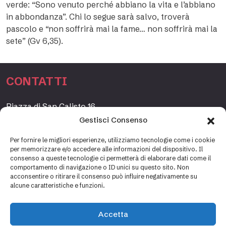
verde: “Sono venuto perché abbiano la vita e l’abbiano
in abbondanza”. Chi lo segue sarà salvo, troverà
pascolo e “non soffrirà mai la fame… non soffrirà mai la
sete” (Gv 6,35).
CONTATTI
Piazza di San Calisto 16,
00153 Roma, Italia
Gestisci Consenso
www.fondazioneetagrande.org
Per fornire le migliori esperienze, utilizziamo tecnologie come i cookie
per memorizzare e/o accedere alle informazioni del dispositivo. Il
consenso a queste tecnologie ci permetterà di elaborare dati come il
comportamento di navigazione o ID unici su questo sito. Non
SEGRETERIA
acconsentire o ritirare il consenso può influire negativamente su
alcune caratteristiche e funzioni.
+39 06 69887184
info@fondazioneetagrande.it
Accetta