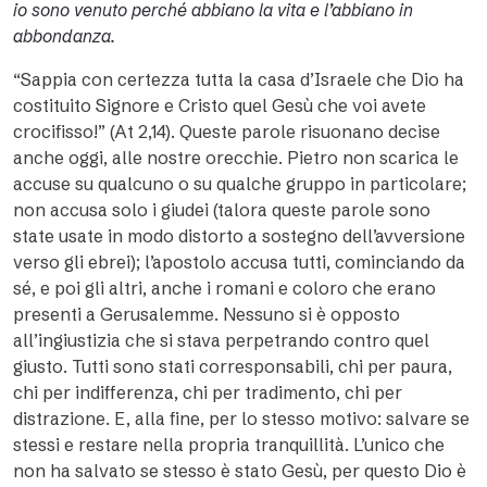
io sono venuto perché abbiano la vita e l’abbiano in
abbondanza.
“Sappia con certezza tutta la casa d’Israele che Dio ha
costituito Signore e Cristo quel Gesù che voi avete
crocifisso!” (At 2,14). Queste parole risuonano decise
anche oggi, alle nostre orecchie. Pietro non scarica le
accuse su qualcuno o su qualche gruppo in particolare;
non accusa solo i giudei (talora queste parole sono
state usate in modo distorto a sostegno dell’avversione
verso gli ebrei); l’apostolo accusa tutti, cominciando da
sé, e poi gli altri, anche i romani e coloro che erano
presenti a Gerusalemme. Nessuno si è opposto
all’ingiustizia che si stava perpetrando contro quel
giusto. Tutti sono stati corresponsabili, chi per paura,
chi per indifferenza, chi per tradimento, chi per
distrazione. E, alla fine, per lo stesso motivo: salvare se
stessi e restare nella propria tranquillità. L’unico che
non ha salvato se stesso è stato Gesù, per questo Dio è