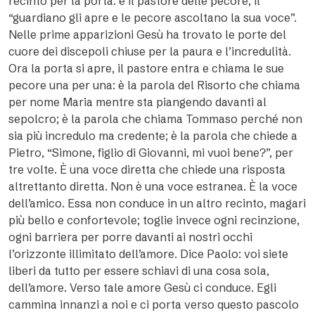
recinto per la porta: è il pastore delle pecore, il
“guardiano gli apre e le pecore ascoltano la sua voce”.
Nelle prime apparizioni Gesù ha trovato le porte del
cuore dei discepoli chiuse per la paura e l’incredulità.
Ora la porta si apre, il pastore entra e chiama le sue
pecore una per una: è la parola del Risorto che chiama
per nome Maria mentre sta piangendo davanti al
sepolcro; è la parola che chiama Tommaso perché non
sia più incredulo ma credente; è la parola che chiede a
Pietro, “Simone, figlio di Giovanni, mi vuoi bene?”, per
tre volte. È una voce diretta che chiede una risposta
altrettanto diretta. Non è una voce estranea. È la voce
dell’amico. Essa non conduce in un altro recinto, magari
più bello e confortevole; toglie invece ogni recinzione,
ogni barriera per porre davanti ai nostri occhi
l’orizzonte illimitato dell’amore. Dice Paolo: voi siete
liberi da tutto per essere schiavi di una cosa sola,
dell’amore. Verso tale amore Gesù ci conduce. Egli
cammina innanzi a noi e ci porta verso questo pascolo