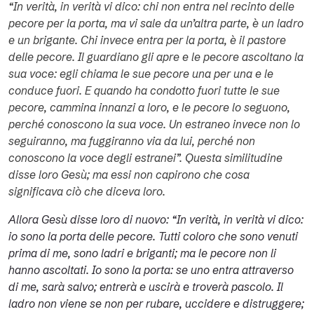
“In verità, in verità vi dico: chi non entra nel recinto delle
pecore per la porta, ma vi sale da un’altra parte, è un ladro
e un brigante. Chi invece entra per la porta, è il pastore
delle pecore. Il guardiano gli apre e le pecore ascoltano la
sua voce: egli chiama le sue pecore una per una e le
conduce fuori. E quando ha condotto fuori tutte le sue
pecore, cammina innanzi a loro, e le pecore lo seguono,
perché conoscono la sua voce. Un estraneo invece non lo
seguiranno, ma fuggiranno via da lui, perché non
conoscono la voce degli estranei”. Questa similitudine
disse loro Gesù; ma essi non capirono che cosa
significava ciò che diceva loro.
Allora Gesù disse loro di nuovo: “In verità, in verità vi dico:
io sono la porta delle pecore. Tutti coloro che sono venuti
prima di me, sono ladri e briganti; ma le pecore non li
hanno ascoltati. Io sono la porta: se uno entra attraverso
di me, sarà salvo; entrerà e uscirà e troverà pascolo. Il
ladro non viene se non per rubare, uccidere e distruggere;