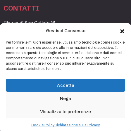
CONTATTI
Piazza di San Calisto 16,
00153 Roma, Italia
Gestisci Consenso
www.fondazioneetagrande.org
Per fornire le migliori esperienze, utilizziamo tecnologie come i cookie
per memorizzare e/o accedere alle informazioni del dispositivo. Il
consenso a queste tecnologie ci permetterà di elaborare dati come il
comportamento di navigazione o ID unici su questo sito. Non
SEGRETERIA
acconsentire o ritirare il consenso può influire negativamente su
alcune caratteristiche e funzioni.
+39 06 69887184
info@fondazioneetagrande.it
Accetta
Carlotta Tani, Paolo Mancinelli
Nega
Visualizza le preferenze
Cookie policy
Privacy policy
Cookie Policy
Dichiarazione sulla Privacy