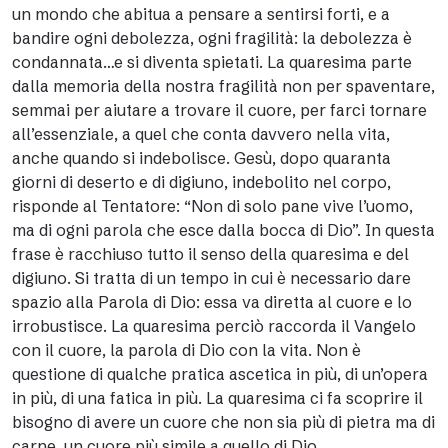
un mondo che abitua a pensare a sentirsi forti, e a
bandire ogni debolezza, ogni fragilità: la debolezza è
condannata…e si diventa spietati. La quaresima parte
dalla memoria della nostra fragilità non per spaventare,
semmai per aiutare a trovare il cuore, per farci tornare
all’essenziale, a quel che conta davvero nella vita,
anche quando si indebolisce. Gesù, dopo quaranta
giorni di deserto e di digiuno, indebolito nel corpo,
risponde al Tentatore: “Non di solo pane vive l’uomo,
ma di ogni parola che esce dalla bocca di Dio”. In questa
frase è racchiuso tutto il senso della quaresima e del
digiuno. Si tratta di un tempo in cui è necessario dare
spazio alla Parola di Dio: essa va diretta al cuore e lo
irrobustisce. La quaresima perciò raccorda il Vangelo
con il cuore, la parola di Dio con la vita. Non è
questione di qualche pratica ascetica in più, di un’opera
in più, di una fatica in più. La quaresima ci fa scoprire il
bisogno di avere un cuore che non sia più di pietra ma di
carne, un cuore più simile a quello di Dio.