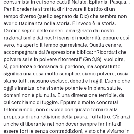
consumista in cui sono caduti Natale, Epifania, Pasqua…
Per il credente si tratta di ritrovare il battito di un
tempo diverso (quello segnato da Dio) che sembra non
aver cittadinanza nella storia. E invece è la storia.
L’antico segno delle ceneri, emarginato dai nostri
razionalismi e dai nostri sensi di modernità, eppure così
vero, ha aperto il tempo quaresimale. Quella cenere,
accompagnata dall’espressione biblica: “Ricordati che
polvere sei e in polvere ritornerai” (Gn 3,19), vuol dire,
sì, penitenza e domanda di perdono, ma soprattutto
significa una cosa molto semplice: siamo polvere, ossia
siamo tutti, nessuno escluso, deboli e fragili. L’uomo che
oggi s’innalza, che si sente potente e in piena salute,
domani non è più nulla. È una dimensione terribile, da
cui cerchiamo di fuggire. Eppure è molto concreta!
Intendiamoci, non si vuole con questo tornare alla
proposta di una religione della paura. Tutt’altro. C’è anzi
un che di liberante nel non dover sempre far finta di
essere forti e senza contraddizioni, visto che viviamo in