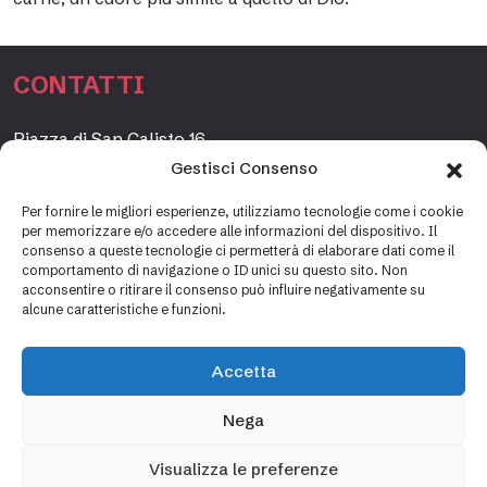
CONTATTI
Piazza di San Calisto 16,
00153 Roma, Italia
Gestisci Consenso
www.fondazioneetagrande.org
Per fornire le migliori esperienze, utilizziamo tecnologie come i cookie
per memorizzare e/o accedere alle informazioni del dispositivo. Il
consenso a queste tecnologie ci permetterà di elaborare dati come il
comportamento di navigazione o ID unici su questo sito. Non
SEGRETERIA
acconsentire o ritirare il consenso può influire negativamente su
alcune caratteristiche e funzioni.
+39 06 69887184
info@fondazioneetagrande.it
Accetta
Carlotta Tani, Paolo Mancinelli
Nega
Visualizza le preferenze