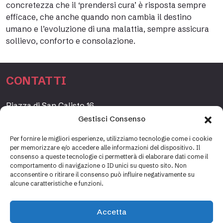
concretezza che il ‘prendersi cura’ è risposta sempre
efficace, che anche quando non cambia il destino
umano e l’evoluzione di una malattia, sempre assicura
sollievo, conforto e consolazione.
CONTATTI
Piazza di San Calisto 16,
00153 Roma, Italia
Gestisci Consenso
www.fondazioneetagrande.org
Per fornire le migliori esperienze, utilizziamo tecnologie come i cookie
per memorizzare e/o accedere alle informazioni del dispositivo. Il
consenso a queste tecnologie ci permetterà di elaborare dati come il
comportamento di navigazione o ID unici su questo sito. Non
SEGRETERIA
acconsentire o ritirare il consenso può influire negativamente su
alcune caratteristiche e funzioni.
+39 06 69887184
info@fondazioneetagrande.it
Accetta