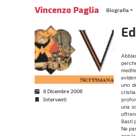
Vincenzo Paglia
Biografia
Ed
Abbiam
perch
medite
evident
uno de
8 Dicembre 2006
cristi
Interventi
profon
una so
offren
Basti 
Ne par