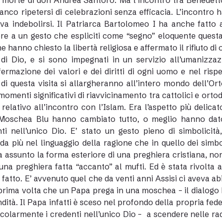
 morte di don Andrea Santoro. Ma l’incontro tra Benedett
anco ripetersi di celebrazioni senza efficacia. L’incontr
va indebolirsi. Il Patriarca Bartolomeo I ha anche fatto
re a un gesto che espliciti come “segno” eloquente quest
 hanno chiesto la libertà religiosa e affermato il rifiuto di 
i Dio, e si sono impegnati in un servizio all’umanizzazi
ffermazione dei valori e dei diritti di ogni uomo e nel ris
i di questa visita si allargheranno all’intero mondo dell
momenti significativi di riavvicinamento tra cattolici e ortodo
 relativo all’incontro con l’Islam. Era l’aspetto più delic
Moschea Blu hanno cambiato tutto, o meglio hanno dato u
nti nell’unico Dio. E’ stato un gesto pieno di simbolic
a più nel linguaggio della ragione che in quello dei simbo
 assunto la forma esteriore di una preghiera cristiana, non 
una preghiera fatta “accanto” al mufti. Ed è stata rivolta 
fatto. E’ avvenuto quel che da venti anni Assisi ci aveva ab
 prima volta che un Papa prega in una moschea – il dialogo 
dità. Il Papa infatti è sceso nel profondo della propria fede 
icolarmente i credenti nell’unico Dio – a scendere nelle rad