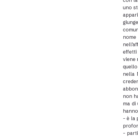
con la
uno st
appari
giunge
comune
nome d
nell’a
effett
viene 
quello
nella 
crede
abbond
non ha
ma di 
hanno 
– è la
profon
– part