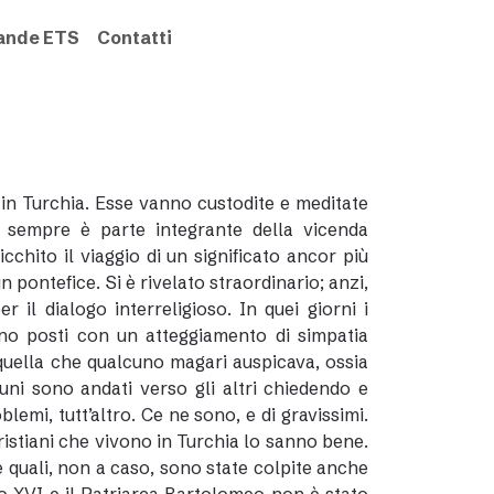
rande ETS
Contatti
in Turchia. Esse vanno custodite e meditate
 sempre è parte integrante della vicenda
cchito il viaggio di un significato ancor più
un pontefice. Si è rivelato straordinario; anzi,
er il dialogo interreligioso. In quei giorni i
sono posti con un atteggiamento di simpatia
 quella che qualcuno magari auspicava, ossia
 uni sono andati verso gli altri chiedendo e
lemi, tutt’altro. Ce ne sono, e di gravissimi.
 cristiani che vivono in Turchia lo sanno bene.
 quali, non a caso, sono state colpite anche