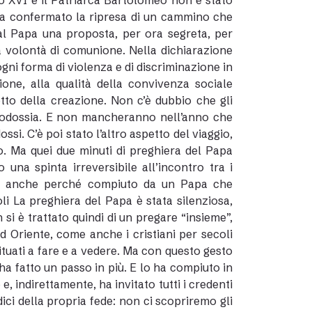
o XVI e il Patriarca Bartolomeo non è stato
o ha confermato la ripresa di un cammino che
 al Papa una proposta, per ora segreta, per
a volontà di comunione. Nella dichiarazione
ogni forma di violenza e di discriminazione in
one, alla qualità della convivenza sociale
petto della creazione. Non c’è dubbio che gli
’Ortodossia. E non mancheranno nell’anno che
ssi. C’è poi stato l’altro aspetto del viaggio,
ato. Ma quei due minuti di preghiera del Papa
na spinta irreversibile all’incontro tra i
ità, anche perché compiuto da un Papa che
li La preghiera del Papa è stata silenziosa,
si è trattato quindi di un pregare “insieme”,
ad Oriente, come anche i cristiani per secoli
ituati a fare e a vedere. Ma con questo gesto
ha fatto un passo in più. E lo ha compiuto in
e, indirettamente, ha invitato tutti i credenti
ici della propria fede: non ci scopriremo gli