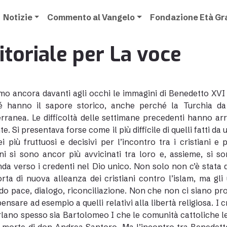
Notizie
Commento al Vangelo
Fondazione Età G
itoriale per La voce
o ancora davanti agli occhi le immagini di Benedetto XVI 
é hanno il sapore storico, anche perché la Turchia da
rranea. Le difficoltà delle settimane precedenti hanno arri
e. Si presentava forse come il più difficile di quelli fatti da 
i più fruttuosi e decisivi per l’incontro tra i cristiani e p
ani si sono ancor più avvicinati tra loro e, assieme, si 
da verso i credenti nel Dio unico. Non solo non c’è stata
rta di nuova alleanza dei cristiani contro l’islam, ma gli
do pace, dialogo, riconciliazione. Non che non ci siano prob
pensare ad esempio a quelli relativi alla libertà religiosa. I
lano spesso sia Bartolomeo I che le comunità cattoliche le