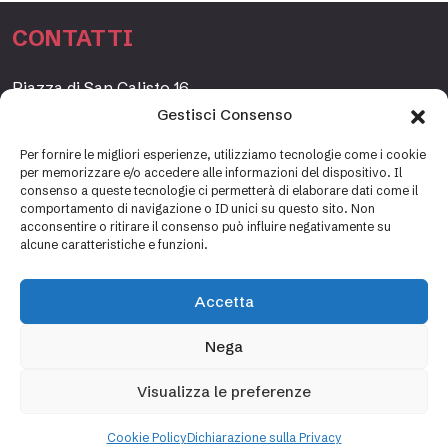
CONTATTI
Piazza di San Calisto 16,
00153 Roma, Italia
Gestisci Consenso
www.fondazioneetagrande.org
Per fornire le migliori esperienze, utilizziamo tecnologie come i cookie
per memorizzare e/o accedere alle informazioni del dispositivo. Il
consenso a queste tecnologie ci permetterà di elaborare dati come il
comportamento di navigazione o ID unici su questo sito. Non
SEGRETERIA
acconsentire o ritirare il consenso può influire negativamente su
alcune caratteristiche e funzioni.
+39 06 69887184
info@fondazioneetagrande.it
Accetta
Carlotta Tani, Paolo Mancinelli
Nega
Visualizza le preferenze
Cookie policy
Privacy policy
Cookie Policy
Dichiarazione sulla Privacy